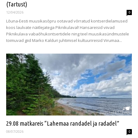
(Tartust)
12/04/2026
0
Lõuna-Eesti muusikasõpru ootavad võrratud kontserdielamused
koos laulvate näitlejatega Piknikulaval! Hansareisid viivad
Piknikulava vabaõhukontsertidele ning teel muusikasündmustele
toimuvad giid Marko Kalduri juhtimisel kultuurireisid Virumaa...
29.08 matkareis “Lahemaa randadel ja radadel”
08/07/2026
0