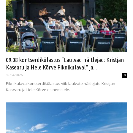
09.08 kontserdikülastus “Laulvad näitlejad: Kristjan
Kasearu ja Hele Kõrve Piknikulaval” ja...
09/04/2026
0
Piknikulava kontserdikülastus viib laulvate näitlejate Kristjan
Kasearu ja Hele Kõrve esinemisele.