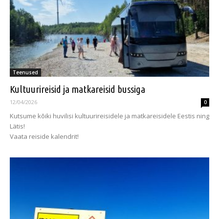
Teenused
Kultuurireisid ja matkareisid bussiga
12/04/2026
0
Kutsume kõiki huvilisi kultuurireisidele ja matkareisidele Eestis ning
Lätis!
Vaata reiside kalendrit!