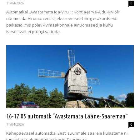
11/04/2026
0
Automatkal „Avastamata Ida-Viru 1: Kohtla-Järve-Aidu-Kiviõli“
näeme Ida-Virumaa erilisi, ekstreemseid ning erakordseid
paikasid, mis põlevkivimaakonnale ainuomased ja kuhu
iseseisvalt ei pruugi sattuda.
16-17.05 automatk “Avastamata Lääne-Saaremaa”
11/04/2026
0
Kahepäevasel automatkal Eesti suurimale saarele külastame nii
tuntud kui väheteatud paikasid Saaremaal.