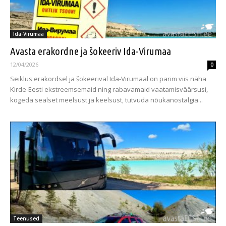
Ida-Virumaa
Avasta erakordne ja šokeeriv Ida-Virumaa
12/04/2026
0
Seiklus erakordsel ja šokeerival Ida-Virumaal on parim viis näha
Kirde-Eesti ekstreemsemaid ning rabavamaid vaatamisväärsusi,
kogeda sealset meelsust ja keelsust, tutvuda nõukanostalgia...
Teenused