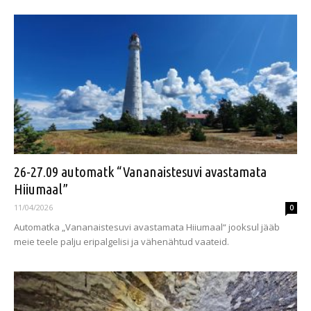
26-27.09 automatk “Vananaistesuvi avastamata
Hiiumaal”
11/04/2026
0
Automatka „Vananaistesuvi avastamata Hiiumaal“ jooksul jääb
meie teele palju eripalgelisi ja vähenähtud vaateid.