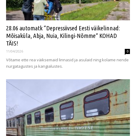
28.06 automatk “Depressiivsed Eesti väikelinnad:
Mõisaküla, Abja, Nuia, Kilingi-Nõmme” KOHAD
TÄIS!
11/04/2026
0
Võtame ette rea väiksemaid linnasid ja asulaid ning kolame nende
nurgatagustes ja kangialustes.