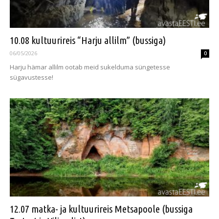
10.08 kultuurireis “Harju allilm” (bussiga)
06/05/2026
0
Harju hämar allilm ootab meid sukelduma süngetesse
sügavustesse!
12.07 matka- ja kultuurireis Metsapoole (bussiga