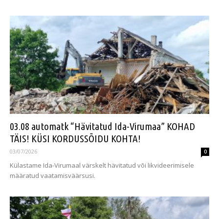
03.08 automatk “Hävitatud Ida-Virumaa” KOHAD
TÄIS! KÜSI KORDUSSÕIDU KOHTA!
03/07/2026
0
Külastame Ida-Virumaal värskelt hävitatud või likvideerimisele
määratud vaatamisväärsusi.