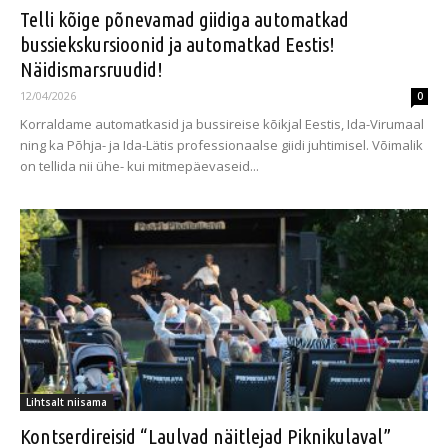
Telli kõige põnevamad giidiga automatkad
bussiekskursioonid ja automatkad Eestis!
Näidismarsruudid!
12/04/2026
0
Korraldame automatkasid ja bussireise kõikjal Eestis, Ida-Virumaal
ning ka Põhja- ja Ida-Lätis professionaalse giidi juhtimisel. Võimalik
on tellida nii ühe- kui mitmepäevaseid...
Lihtsalt niisama
Kontserdireisid “Laulvad näitlejad Piknikulaval”