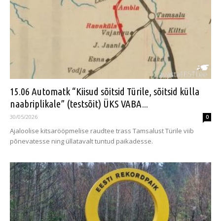
15.06 Automatk “Kiisud sõitsid Türile, sõitsid külla
naabriplikale” (testsõit) ÜKS VABA...
30/05/2026
0
Ajaloolise kitsarööpmelise raudtee trass Tamsalust Türile viib
põnevatesse ning üllatavalt tuntud paikadesse.