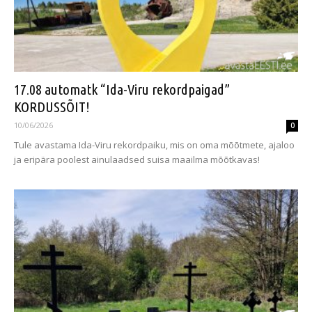
17.08 automatk “Ida-Viru rekordpaigad”
KORDUSSÕIT!
10/06/2026
0
Tule avastama Ida-Viru rekordpaiku, mis on oma mõõtmete, ajaloo
ja eripära poolest ainulaadsed suisa maailma mõõtkavas!