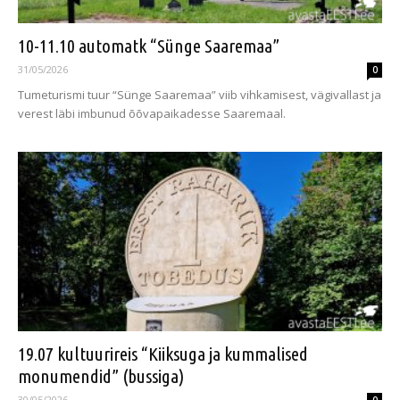
10-11.10 automatk “Sünge Saaremaa”
31/05/2026
0
Tumeturismi tuur “Sünge Saaremaa” viib vihkamisest, vägivallast ja
verest läbi imbunud õõvapaikadesse Saaremaal.
19.07 kultuurireis “Kiiksuga ja kummalised
monumendid” (bussiga)
30/05/2026