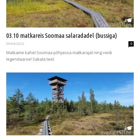
03.10 matkareis Soomaa salaradadel (bussiga)
09/04/2026
0
Matkame kahel Soomaa põhjaosa matkarajal ning veidi
legendaarsel Sakala teel.