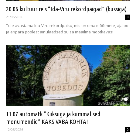
20.06 kultuurireis “Ida-Viru rekordpaigad” (bussiga)
21/05/2026
0
Tule avastama Ida-Viru rekordpaiku, mis on oma mõõtmete, ajaloo
ja eripära poolest ainulaadsed suisa maailma mõõtkavas!
11.07 automatk “Kiiksuga ja kummalised
monumendid” KAKS VABA KOHTA!
12/05/2026
0