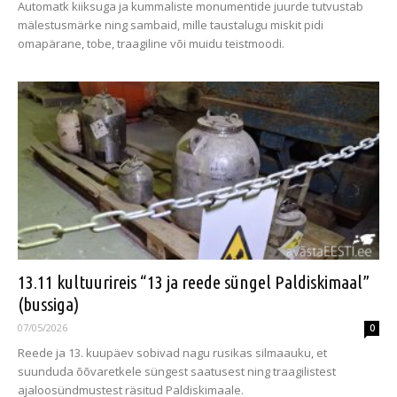
Automatk kiiksuga ja kummaliste monumentide juurde tutvustab
mälestusmärke ning sambaid, mille taustalugu miskit pidi
omapärane, tobe, traagiline või muidu teistmoodi.
13.11 kultuurireis “13 ja reede süngel Paldiskimaal”
(bussiga)
07/05/2026
0
Reede ja 13. kuupäev sobivad nagu rusikas silmaauku, et
suunduda õõvaretkele süngest saatusest ning traagilistest
ajaloosündmustest räsitud Paldiskimaale.