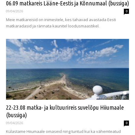
06.09 matkareis Lääne-Eestis ja Kõnnumaal (bussiga)
09/04/2026
0
Meie matkareisid on inimestele, kes tahavad avastada Eesti
matkaradasid ja rännata kaunitel loodusmaastikel.
22-23.08 matka- ja kultuurireis suvelõpu Hiiumaale
(bussiga)
09/04/2026
0
Külastame Hiiumaale omaseid ning tuntud kui ka vähemteatud