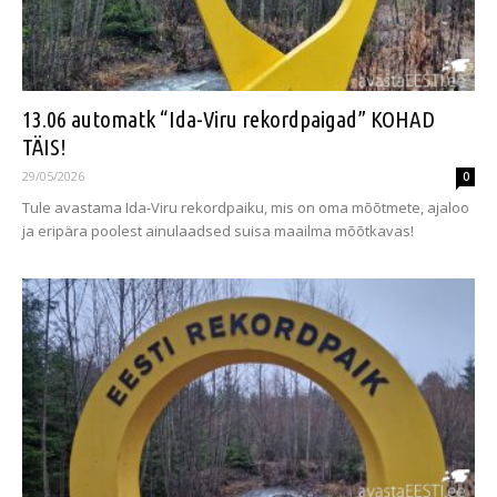
13.06 automatk “Ida-Viru rekordpaigad” KOHAD
TÄIS!
29/05/2026
0
Tule avastama Ida-Viru rekordpaiku, mis on oma mõõtmete, ajaloo
ja eripära poolest ainulaadsed suisa maailma mõõtkavas!