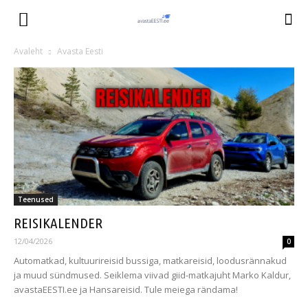
Avaleht
Avasta Eesti
Teenused
REISIKALENDER
12/04/2026
0
Automatkad, kultuurireisid bussiga, matkareisid, loodusrännakud
ja muud sündmused. Seiklema viivad giid-matkajuht Marko Kaldur,
avastaEESTI.ee ja Hansareisid. Tule meiega rändama!