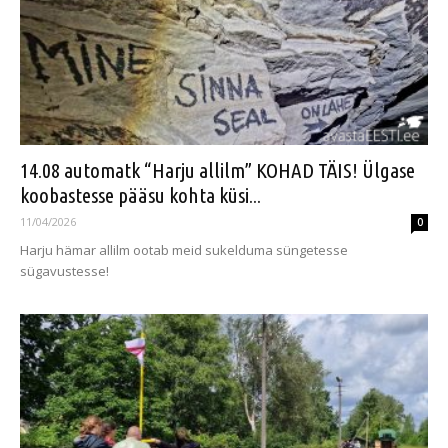
14.08 automatk “Harju allilm” KOHAD TÄIS! Ülgase
koobastesse pääsu kohta küsi...
11/04/2026
0
Harju hämar allilm ootab meid sukelduma süngetesse
sügavustesse!