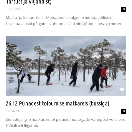
Tartust ja Viljandist)
05/05/2026
0
Matka- ja kultuurireisil Metsapoole kulgeme mööda põliseid
Liivimaa alasid põigates vahepeal Lätti ning jõudes otsaga mereni.
26.12 Pühadest toibumise matkareis (bussiga)
11/04/2026
0
Jõuludejärgne matkareis, et pidusöömaaegade vahepeal veidi end
füüsiliselt liigutada.