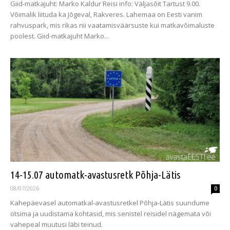
Giid-matkajuht: Marko Kaldur Reisi info: Väljasõit Tartust 9.00.
Võimalik liituda ka Jõgeval, Rakveres. Lahemaa on Eesti vanim
rahvuspark, mis rikas nii vaatamisväärsuste kui matkavõimaluste
poolest. Giid-matkajuht Marko...
14-15.07 automatk-avastusretk Põhja-Lätis
08/07/2026
0
Kahepäevasel automatkal-avastusretkel Põhja-Lätis suundume
otsima ja uudistama kohtasid, mis senistel reisidel nägemata või
vahepeal muutusi läbi teinud.