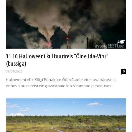
31.10 Halloweeni kultuurireis “Öine Ida-Viru”
(bussiga)
09/04/2026
0
Halloweeni ehk Kõigi Pühakute Ööl võtame ette tavapärasest
erineva bussireisi ning avastame Ida-Virumaad pimeduses.