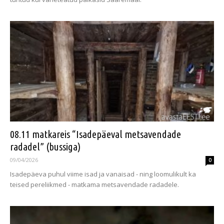
08.11 matkareis “Isadepäeval metsavendade
radadel” (bussiga)
09/04/2026
0
Isadepäeva puhul viime isad ja vanaisad - ning loomulikult ka
teised pereliikmed - matkama metsavendade radadele.