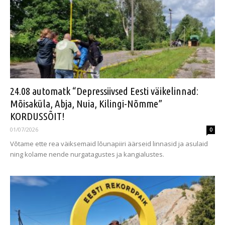
24.08 automatk “Depressiivsed Eesti väikelinnad:
Mõisaküla, Abja, Nuia, Kilingi-Nõmme”
KORDUSSÕIT!
01/07/2026
0
Võtame ette rea väiksemaid lõunapiiri äärseid linnasid ja asulaid
ning kolame nende nurgatagustes ja kangialustes.