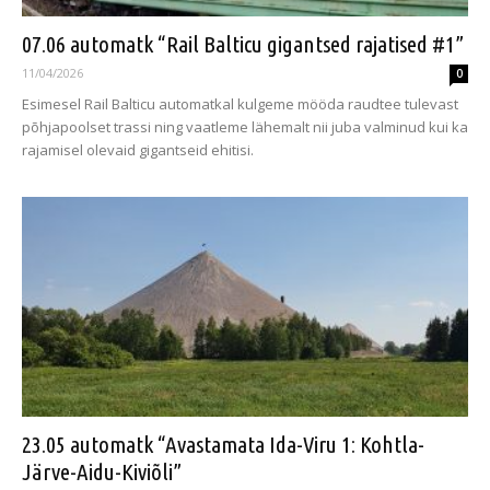
07.06 automatk “Rail Balticu gigantsed rajatised #1”
11/04/2026
0
Esimesel Rail Balticu automatkal kulgeme mööda raudtee tulevast
põhjapoolset trassi ning vaatleme lähemalt nii juba valminud kui ka
rajamisel olevaid gigantseid ehitisi.
23.05 automatk “Avastamata Ida-Viru 1: Kohtla-
Järve-Aidu-Kiviõli”