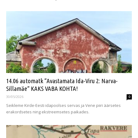
14.06 automatk “Avastamata Ida-Viru 2: Narva-
Sillamäe” KAKS VABA KOHTA!
30/05/2026
0
Seikleme Kirde-Eesti idapoolses servas ja Vene piiri äärsetes
erakordsetes ning ekstreemsetes paikades.