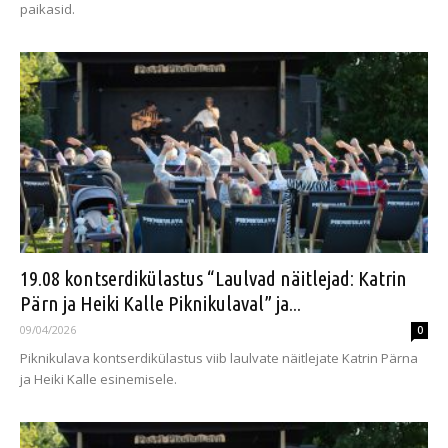
paikasid.
19.08 kontserdikülastus “Laulvad näitlejad: Katrin
Pärn ja Heiki Kalle Piknikulaval” ja...
09/04/2026
0
Piknikulava kontserdikülastus viib laulvate näitlejate Katrin Pärna
ja Heiki Kalle esinemisele.