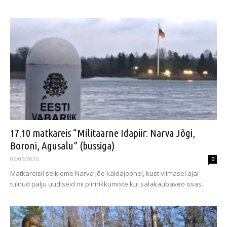
17.10 matkareis “Militaarne Idapiir: Narva Jõgi,
Boroni, Agusalu” (bussiga)
06/05/2026
0
Matkareisil seikleme Narva jõe kaldajoonel, kust viimasel ajal
tulnud palju uudiseid nii piiririkkumiste kui salakaubaveo osas.