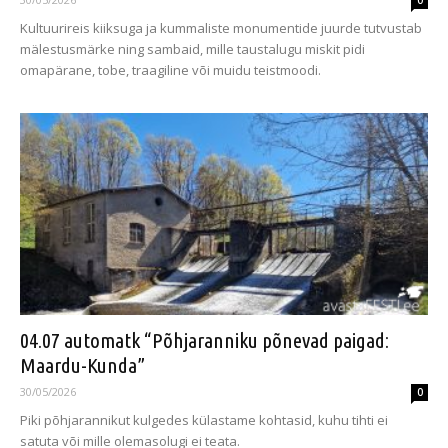
0
Kultuurireis kiiksuga ja kummaliste monumentide juurde tutvustab
mälestusmärke ning sambaid, mille taustalugu miskit pidi
omapärane, tobe, traagiline või muidu teistmoodi.
04.07 automatk “Põhjaranniku põnevad paigad:
Maardu-Kunda”
30/05/2026
0
Piki põhjarannikut kulgedes külastame kohtasid, kuhu tihti ei
satuta või mille olemasolugi ei teata.