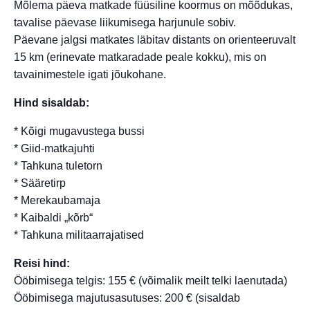
Mõlema päeva matkade füüsiline koormus on mõõdukas,
tavalise päevase liikumisega harjunule sobiv.
Päevane jalgsi matkates läbitav distants on orienteeruvalt
15 km (erinevate matkaradade peale kokku), mis on
tavainimestele igati jõukohane.
Hind sisaldab:
* Kõigi mugavustega bussi
* Giid-matkajuhti
* Tahkuna tuletorn
* Sääretirp
* Merekaubamaja
* Kaibaldi „kõrb“
* Tahkuna militaarrajatised
Reisi hind:
Ööbimisega telgis: 155 € (võimalik meilt telki laenutada)
Ööbimisega majutusasutuses: 200 € (sisaldab