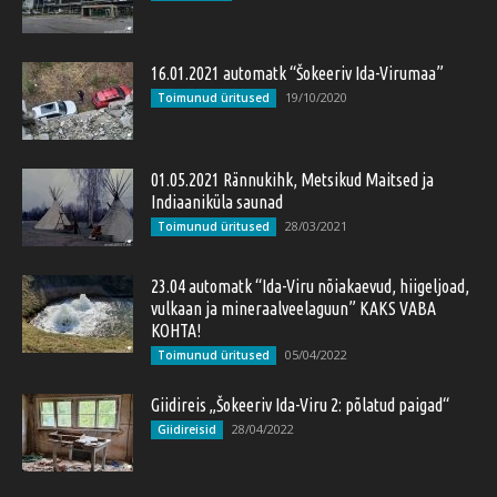
16.01.2021 automatk “Šokeeriv Ida-Virumaa”
19/10/2020
Toimunud üritused
01.05.2021 Rännukihk, Metsikud Maitsed ja
Indiaaniküla saunad
28/03/2021
Toimunud üritused
23.04 automatk “Ida-Viru nõiakaevud, hiigeljoad,
vulkaan ja mineraalveelaguun” KAKS VABA
KOHTA!
05/04/2022
Toimunud üritused
Giidireis „Šokeeriv Ida-Viru 2: põlatud paigad“
28/04/2022
Giidireisid