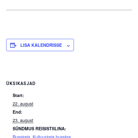
LISA KALENDRISSE
ÜKSIKASJAD
Start:
22. august
End:
23. august
SÜNDMUS REISISTIILINA:
Bussireis
,
Kultuurireis bussiga