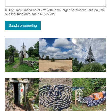
Kui on soov saada arvet ettevõttele või organisatsioonile, siis palume
siia kirjutada arve saaja rekvisiidid.
Saada broneering