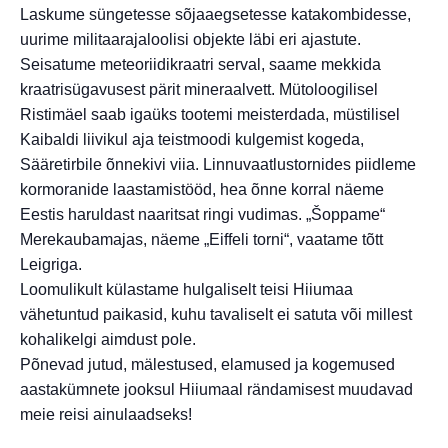
Laskume süngetesse sõjaaegsetesse katakombidesse,
uurime militaarajaloolisi objekte läbi eri ajastute.
Seisatume meteoriidikraatri serval, saame mekkida
kraatrisügavusest pärit mineraalvett. Mütoloogilisel
Ristimäel saab igaüks tootemi meisterdada, müstilisel
Kaibaldi liivikul aja teistmoodi kulgemist kogeda,
Sääretirbile õnnekivi viia. Linnuvaatlustornides piidleme
kormoranide laastamistööd, hea õnne korral näeme
Eestis haruldast naaritsat ringi vudimas. „Šoppame“
Merekaubamajas, näeme „Eiffeli torni“, vaatame tõtt
Leigriga.
Loomulikult külastame hulgaliselt teisi Hiiumaa
vähetuntud paikasid, kuhu tavaliselt ei satuta või millest
kohalikelgi aimdust pole.
Põnevad jutud, mälestused, elamused ja kogemused
aastakümnete jooksul Hiiumaal rändamisest muudavad
meie reisi ainulaadseks!