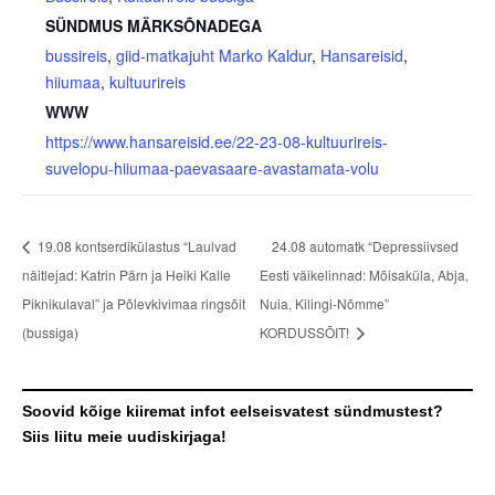
SÜNDMUS MÄRKSÕNADEGA
bussireis
,
giid-matkajuht Marko Kaldur
,
Hansareisid
,
hiiumaa
,
kultuurireis
WWW
https://www.hansareisid.ee/22-23-08-kultuurireis-
suvelopu-hiiumaa-paevasaare-avastamata-volu
19.08 kontserdikülastus “Laulvad
24.08 automatk “Depressiivsed
näitlejad: Katrin Pärn ja Heiki Kalle
Eesti väikelinnad: Mõisaküla, Abja,
Piknikulaval” ja Põlevkivimaa ringsõit
Nuia, Kilingi-Nõmme”
(bussiga)
KORDUSSÕIT!
Soovid kõige kiiremat infot eelseisvatest sündmustest?
Siis liitu meie uudiskirjaga!