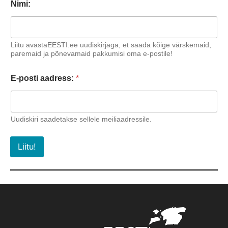
Nimi:
Liitu avastaEESTI.ee uudiskirjaga, et saada kõige värskemaid,
paremaid ja põnevamaid pakkumisi oma e-postile!
E-posti aadress:
*
Uudiskiri saadetakse sellele meiliaadressile.
Liitu!