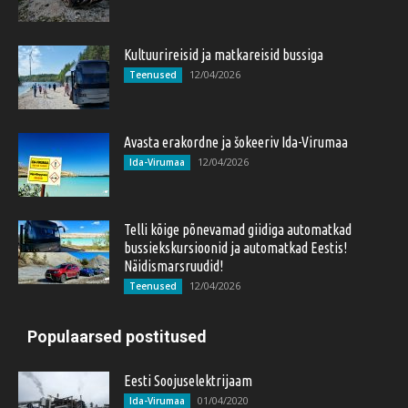
Kultuurireisid ja matkareisid bussiga
12/04/2026
Teenused
Avasta erakordne ja šokeeriv Ida-Virumaa
12/04/2026
Ida-Virumaa
Telli kõige põnevamad giidiga automatkad
bussiekskursioonid ja automatkad Eestis!
Näidismarsruudid!
12/04/2026
Teenused
Populaarsed postitused
Eesti Soojuselektrijaam
01/04/2020
Ida-Virumaa