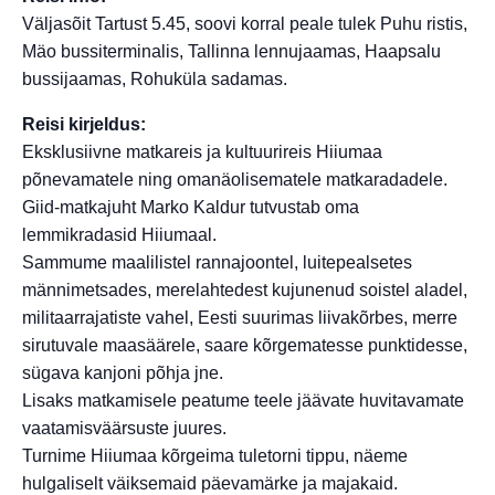
Väljasõit Tartust 5.45, soovi korral peale tulek Puhu ristis,
Mäo bussiterminalis, Tallinna lennujaamas, Haapsalu
bussijaamas, Rohuküla sadamas.
Reisi kirjeldus:
Eksklusiivne matkareis ja kultuurireis Hiiumaa
põnevamatele ning omanäolisematele matkaradadele.
Giid-matkajuht Marko Kaldur tutvustab oma
lemmikradasid Hiiumaal.
Sammume maalilistel rannajoontel, luitepealsetes
männimetsades, merelahtedest kujunenud soistel aladel,
militaarrajatiste vahel, Eesti suurimas liivakõrbes, merre
sirutuvale maasäärele, saare kõrgematesse punktidesse,
sügava kanjoni põhja jne.
Lisaks matkamisele peatume teele jäävate huvitavamate
vaatamisväärsuste juures.
Turnime Hiiumaa kõrgeima tuletorni tippu, näeme
hulgaliselt väiksemaid päevamärke ja majakaid.