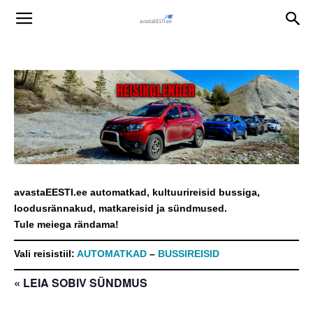
avastaEESTI.ee automatkad, kultuurireisid bussiga,
loodusrännakud, matkareisid ja sündmused.
Tule meiega rändama!
Vali reisistiil:
AUTOMATKAD
–
BUSSIREISID
« LEIA SOBIV SÜNDMUS