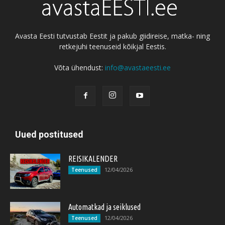
Avasta Eesti tutvustab Eestit ja pakub giidireise, matka- ning
retkejuhi teenuseid kõikjal Eestis.
Võta ühendust:
info@avastaeesti.ee
Uued postitused
REISIKALENDER
12/04/2026
Teenused
Automatkad ja seiklused
12/04/2026
Teenused