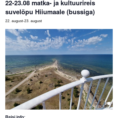
22-23.08 matka- ja kultuurireis
suvelõpu Hiiumaale (bussiga)
22. august
-
23. august
Reisi info: