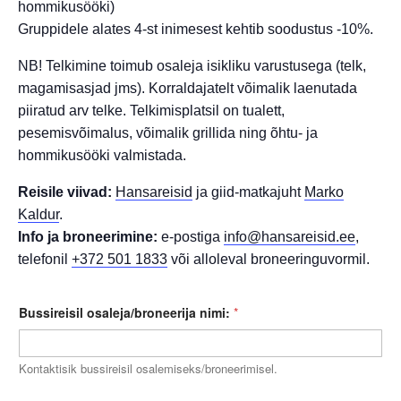
hommikusööki)
Gruppidele alates 4-st inimesest kehtib soodustus -10%.
NB! Telkimine toimub osaleja isikliku varustusega (telk,
magamisasjad jms). Korraldajatelt võimalik laenutada
piiratud arv telke. Telkimisplatsil on tualett,
pesemisvõimalus, võimalik grillida ning õhtu- ja
hommikusööki valmistada.
Reisile viivad:
Hansareisid
ja giid-matkajuht
Marko
Kaldur
.
Info ja broneerimine:
e-postiga
info@hansareisid.ee
,
telefonil
+372 501 1833
või alloleval broneeringuvormil.
Bussireisil osaleja/broneerija nimi:
*
Kontaktisik bussireisil osalemiseks/broneerimisel.