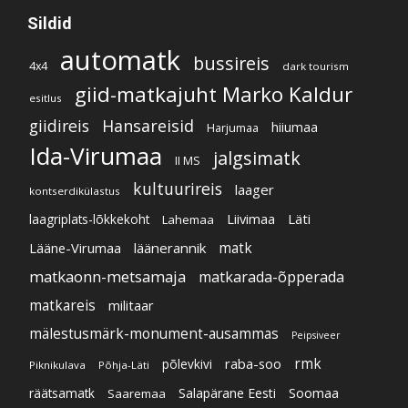
Sildid
automatk
bussireis
4x4
dark tourism
giid-matkajuht Marko Kaldur
esitlus
giidireis
Hansareisid
hiiumaa
Harjumaa
Ida-Virumaa
jalgsimatk
II MS
kultuurireis
laager
kontserdikülastus
Liivimaa
Läti
laagriplats-lõkkekoht
Lahemaa
Lääne-Virumaa
läänerannik
matk
matkaonn-metsamaja
matkarada-õpperada
matkareis
militaar
mälestusmärk-monument-ausammas
Peipsiveer
raba-soo
rmk
põlevkivi
Piknikulava
Põhja-Läti
Soomaa
Salapärane Eesti
räätsamatk
Saaremaa