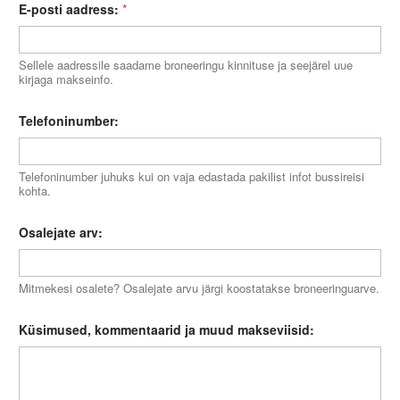
E-posti aadress:
*
Sellele aadressile saadame broneeringu kinnituse ja seejärel uue
kirjaga makseinfo.
Telefoninumber:
Telefoninumber juhuks kui on vaja edastada pakilist infot bussireisi
kohta.
Osalejate arv:
Mitmekesi osalete? Osalejate arvu järgi koostatakse broneeringuarve.
Küsimused, kommentaarid ja muud makseviisid: