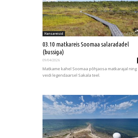
Hansareisid
03.10 matkareis Soomaa salaradadel
(bussiga)
09/04/2026
Matkame kahel Soomaa põhjaosa matkarajal ning
veidi legendaarsel Sakala teel.