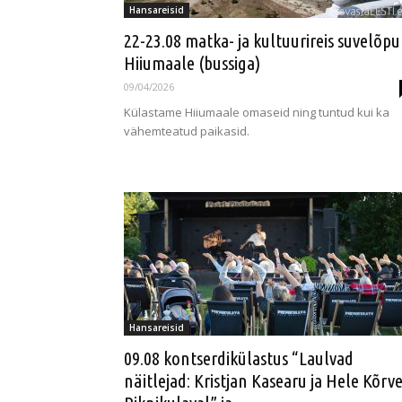
Hansareisid
22-23.08 matka- ja kultuurireis suvelõpu
Hiiumaale (bussiga)
09/04/2026
Külastame Hiiumaale omaseid ning tuntud kui ka
vähemteatud paikasid.
Hansareisid
09.08 kontserdikülastus “Laulvad
näitlejad: Kristjan Kasearu ja Hele Kõrv