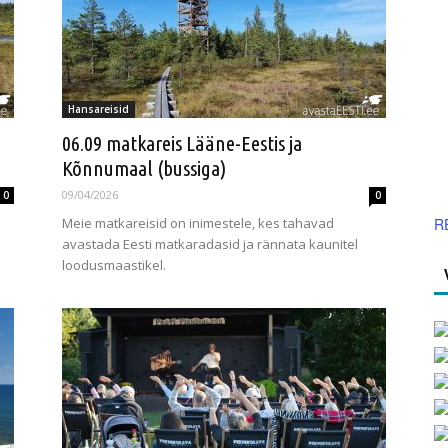
Hansareisid
06.09 matkareis Lääne-Eestis ja
Kõnnumaal (bussiga)
09/04/2026
0
0
Meie matkareisid on inimestele, kes tahavad
R
avastada Eesti matkaradasid ja rännata kaunitel
loodusmaastikel.