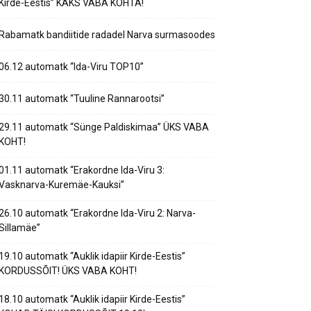
Kirde-Eestis” KAKS VABA KOHTA!
Rabamatk bandiitide radadel Narva surmasoodes
06.12 automatk “Ida-Viru TOP10”
30.11 automatk “Tuuline Rannarootsi”
29.11 automatk “Sünge Paldiskimaa” ÜKS VABA
KOHT!
01.11 automatk “Erakordne Ida-Viru 3:
Vasknarva-Kuremäe-Kauksi”
26.10 automatk “Erakordne Ida-Viru 2: Narva-
Sillamäe”
19.10 automatk “Auklik idapiir Kirde-Eestis”
KORDUSSÕIT! ÜKS VABA KOHT!
18.10 automatk “Auklik idapiir Kirde-Eestis”