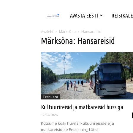
avastaeesti.ee
AVASTA EESTI
REISIKAL
–
Avaleht
Märksõna
Hansareisid
Märksõna: Hansareisid
Avasta
Eesti
Teenused
Kultuurireisid ja matkareisid bussiga
12/04/2026
Kutsume kõiki huvilisi kultuurireisidele ja
matkareisidele Eestis ning Lätis!