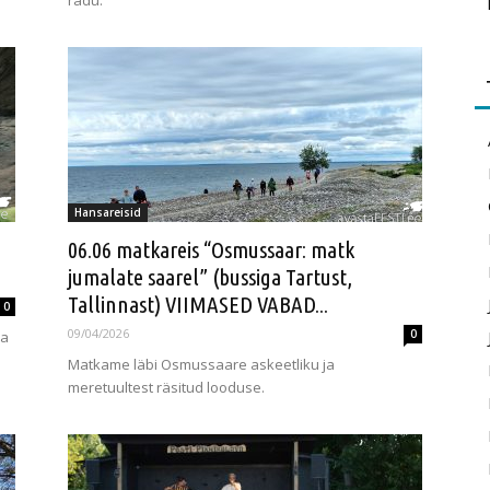
radu.
Hansareisid
06.06 matkareis “Osmussaar: matk
jumalate saarel” (bussiga Tartust,
Tallinnast) VIIMASED VABAD...
0
09/04/2026
0
ja
Matkame läbi Osmussaare askeetliku ja
meretuultest räsitud looduse.