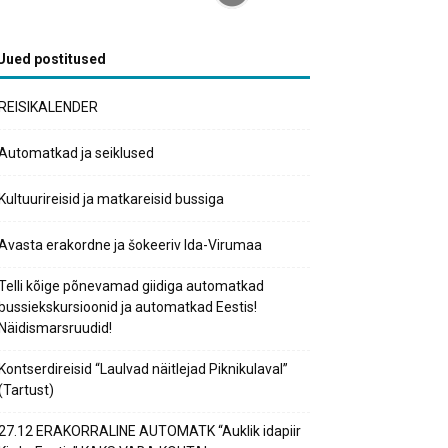
Uued postitused
REISIKALENDER
Automatkad ja seiklused
Kultuurireisid ja matkareisid bussiga
Avasta erakordne ja šokeeriv Ida-Virumaa
Telli kõige põnevamad giidiga automatkad
bussiekskursioonid ja automatkad Eestis!
Näidismarsruudid!
Kontserdireisid “Laulvad näitlejad Piknikulaval”
(Tartust)
27.12 ERAKORRALINE AUTOMATK “Auklik idapiir