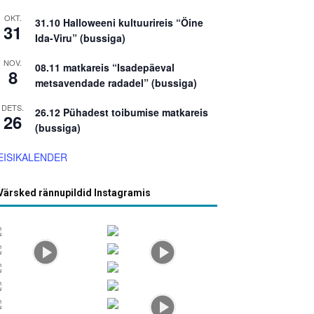
OKT.
31.10 Halloweeni kultuurireis “Öine
31
Ida-Viru” (bussiga)
NOV.
08.11 matkareis “Isadepäeval
8
metsavendade radadel” (bussiga)
DETS.
26.12 Pühadest toibumise matkareis
26
(bussiga)
EISIKALENDER
Värsked rännupildid Instagramis