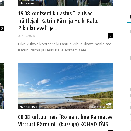
Hansareisid
19.08 kontserdikülastus “Laulvad
näitlejad: Katrin Pärn ja Heiki Kalle
Piknikulaval” ja...
0
09/04/2026
0
Piknikulava kontserdikülastus viib laulvate näitlejate
Katrin Pärna ja Heiki Kalle esinemisele.
Hansareisid
08.08 kultuurireis “Romantiline Rannatee
e
Virtsust Pärnuni” (bussiga) KOHAD TÄIS!