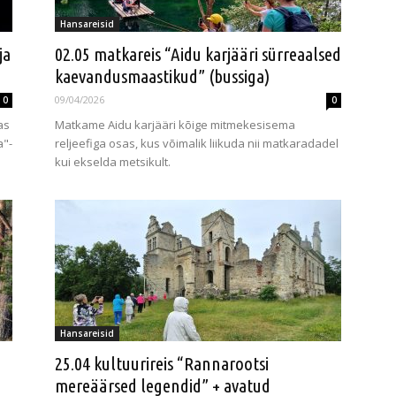
Hansareisid
ja
02.05 matkareis “Aidu karjääri sürreaalsed
kaevandusmaastikud” (bussiga)
09/04/2026
0
0
as
Matkame Aidu karjääri kõige mitmekesisema
a"-
reljeefiga osas, kus võimalik liikuda nii matkaradadel
kui ekselda metsikult.
Hansareisid
25.04 kultuurireis “Rannarootsi
mereäärsed legendid” + avatud