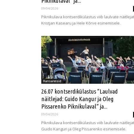
Piknikulaval” ja...
09/04/2026
Piknikulava kontserdikülastus viib laulvate näitleja
Kristjan Kasearu ja Hele Kõrve esinemisele.
Hansareisid
26.07 kontserdikülastus “Laulvad
näitlejad: Guido Kangur ja Oleg
Pissarenko Piknikulaval” ja...
09/04/2026
Piknikulava kontserdikülastus viib laulvate näitleja
Guido Kanguri ja Oleg Pissarenko esinemisele.