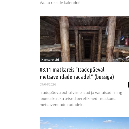
Vaata reiside kalendrit!
Hansareisid
08.11 matkareis “Isadepäeval
metsavendade radadel” (bussiga)
09/04/2026
Isadepäeva puhul viime isad ja vanaisad - ning
loomulikult ka teised pereliikmed - matkama
metsavendade radadele.