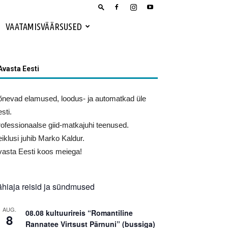
VAATAMISVÄÄRSUSED
Avasta Eesti
nevad elamused, loodus- ja automatkad üle
sti.
ofessionaalse giid-matkajuhi teenused.
iklusi juhib Marko Kaldur.
asta Eesti koos meiega!
ähiaja reisid ja sündmused
AUG.
08.08 kultuurireis “Romantiline
8
Rannatee Virtsust Pärnuni” (bussiga)