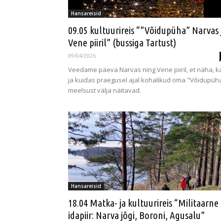
Hansareisid
09.05 kultuurireis “”Võidupüha” Narvas 
Vene piiril” (bussiga Tartust)
09/04/2026
Veedame päeva Narvas ning Vene piiril, et näha, k
ja kuidas praegusel ajal kohalikud oma "Võidupüh
meelsust välja näitavad.
Hansareisid
18.04 Matka- ja kultuurireis “Militaarne
idapiir: Narva jõgi, Boroni, Agusalu”