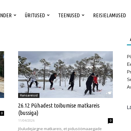
ENDER
ÜRITUSED
TEENUSED
REISIELAMUSED
Põ
Ee
Pr
Se
Av
Hansareisid
26.12 Pühadest toibumise matkareis
L
(bussiga)
0
11/04/2026
0
Jõuludejärgne matkareis, et pidusöömaaegade