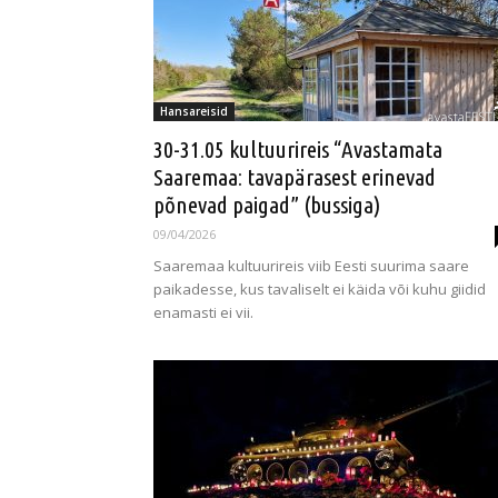
Hansareisid
30-31.05 kultuurireis “Avastamata
Saaremaa: tavapärasest erinevad
põnevad paigad” (bussiga)
09/04/2026
Saaremaa kultuurireis viib Eesti suurima saare
paikadesse, kus tavaliselt ei käida või kuhu giidid
enamasti ei vii.