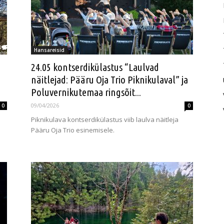
Hansareisid
24.05 kontserdikülastus “Laulvad
näitlejad: Pääru Oja Trio Piknikulaval” ja
Poluvernikutemaa ringsõit...
09/04/2026
0
0
Piknikulava kontserdikülastus viib laulva näitleja
Pääru Oja Trio esinemisele.