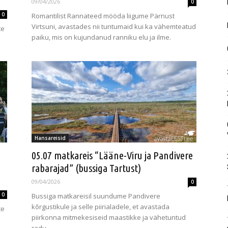
09/04/2026
0
0
Romantilist Rannateed mööda liigume Pärnust
Virtsuni, avastades nii tuntumaid kui ka vähemteatud
te
paiku, mis on kujundanud ranniku elu ja ilme.
Hansareisid
05.07 matkareis “Lääne-Viru ja Pandivere
rabarajad” (bussiga Tartust)
09/04/2026
0
0
Bussiga matkareisil suundume Pandivere
kõrgustikule ja selle piirialadele, et avastada
te
piirkonna mitmekesiseid maastikke ja vähetuntud