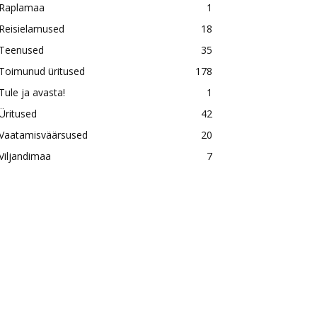
Raplamaa
1
Reisielamused
18
Teenused
35
Toimunud üritused
178
Tule ja avasta!
1
Üritused
42
Vaatamisväärsused
20
Viljandimaa
7