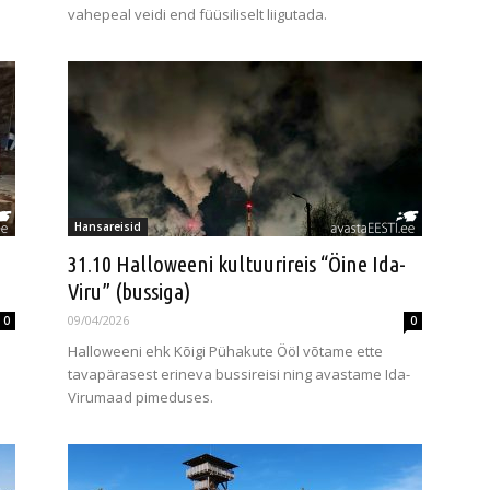
vahepeal veidi end füüsiliselt liigutada.
Hansareisid
31.10 Halloweeni kultuurireis “Öine Ida-
Viru” (bussiga)
09/04/2026
0
0
Halloweeni ehk Kõigi Pühakute Ööl võtame ette
tavapärasest erineva bussireisi ning avastame Ida-
Virumaad pimeduses.