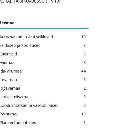
KOHAD TÄIS! KORDUSSÕIT 19.10!
Teemad
Automatkad ja 4×4 seiklused
10
Esitlused ja koolitused
8
Giidireisid
9
Hiiumaa
3
Ida-Virumaa
44
Järvamaa
5
Jõgevamaa
2
Lihtsalt niisama
3
Loodusmatkad ja väliööbimised
3
Pärnumaa
19
Planeeritud üritused
1