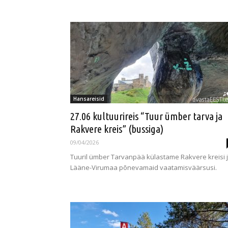
Hansareisid
27.06 kultuurireis “Tuur ümber tarva ja
Rakvere kreis” (bussiga)
09/04/2026
Tuuril ümber Tarvanpää külastame Rakvere kreisi 
Lääne-Virumaa põnevamaid vaatamisväärsusi.