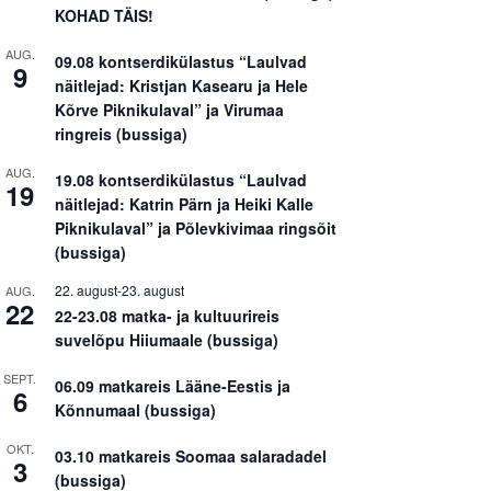
KOHAD TÄIS!
AUG.
09.08 kontserdikülastus “Laulvad
9
näitlejad: Kristjan Kasearu ja Hele
Kõrve Piknikulaval” ja Virumaa
ringreis (bussiga)
AUG.
19.08 kontserdikülastus “Laulvad
19
näitlejad: Katrin Pärn ja Heiki Kalle
Piknikulaval” ja Põlevkivimaa ringsõit
(bussiga)
22. august
-
23. august
AUG.
22
22-23.08 matka- ja kultuurireis
suvelõpu Hiiumaale (bussiga)
SEPT.
06.09 matkareis Lääne-Eestis ja
6
Kõnnumaal (bussiga)
OKT.
03.10 matkareis Soomaa salaradadel
3
(bussiga)