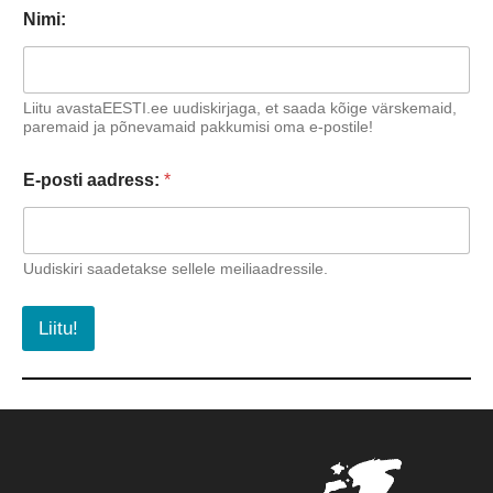
Nimi:
Liitu avastaEESTI.ee uudiskirjaga, et saada kõige värskemaid,
paremaid ja põnevamaid pakkumisi oma e-postile!
E-posti aadress:
*
Uudiskiri saadetakse sellele meiliaadressile.
Liitu!