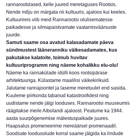
rannarootslased, kelle juured meretaguses Rootsis.
Nende mõju on märgata nii kultuuris, ajaloos kui keeles.
Kultuurireis viib meid Rannarootsi olulisematesse
paikadesse ja silmapaistvamate vaatamisväärsuste
juurde.
Samuti saame osa avatud kalasadamate päeva
sündmustest lääneranniku väikesadamates, kus
pakutakse kalatoite, toimub huvitav
kultuuriprogramm ning näeme kohalikku elu-olu!
Näeme ka rannakülade idülli koos rootsipärase
arhitektuuriga. Külastame maalilisi väikekirikuid.
Jalutame rannajoontel ja laseme meretuulel end sasida.
Kuuleme piirkonda tabanud katastroofidest ning
uudistame nende jälgi looduses. Rannarootsi muuseumis
räägitakse meile Aibolandi ajaloost. Peatume ka 1944.
aasta suurpõgenemise mälestuspaikade juures.
Haapsalus promeneerime mereäärsel promenaadil.
Soodsate loodusolude korral saame jälgida ka lindude