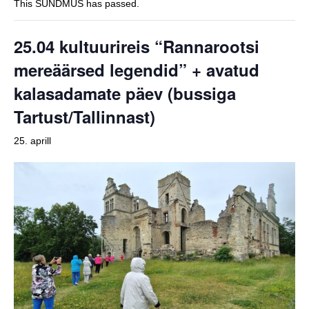
This SÜNDMUS has passed.
25.04 kultuurireis “Rannarootsi
mereäärsed legendid” + avatud
kalasadamate päev (bussiga
Tartust/Tallinnast)
25. aprill