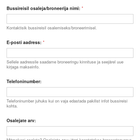
Bussireisil osaleja/broneerija nimi:
*
Kontaktisik bussireisil osalemiseks/broneerimisel.
E-posti aadress:
*
Sellele aadressile saadame broneeringu kinnituse ja seejärel uue
kirjaga makseinfo.
Telefoninumber:
Telefoninumber juhuks kui on vaja edastada pakilist infot bussireisi
kohta.
Osalejate arv:
Mitmekesi osalete? Osalejate arvu järgi koostatakse broneeringuarve.