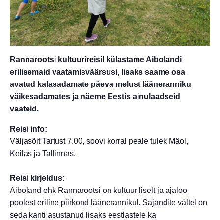
Rannarootsi kultuurireisil külastame Aibolandi
erilisemaid vaatamisväärsusi, lisaks saame osa
avatud kalasadamate päeva melust lääneranniku
väikesadamates ja näeme Eestis ainulaadseid
vaateid.
Reisi info:
Väljasõit Tartust 7.00, soovi korral peale tulek Mäol,
Keilas ja Tallinnas.
Reisi kirjeldus:
Aiboland ehk Rannarootsi on kultuuriliselt ja ajaloo
poolest eriline piirkond läänerannikul. Sajandite vältel on
seda kanti asustanud lisaks eestlastele ka