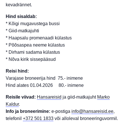
kevadrännet.
Hind sisaldab:
* Kõigi mugavustega bussi
* Giid-matkajuhti
* Haapsalu promenaadi külastus
* Põõsaspea neeme külastus
* Dirhami sadama külastus
* Nõva kirik sissepääsud
Reisi hind:
Varajase broneerija hind 75.- inimene
Hind alates 01.04.2026 80.- inimene
Reisile viivad:
Hansareisid
ja giid-matkajuht
Marko
Kaldur
.
Info ja broneerimine:
e-postiga
info@hansareisid.ee
,
telefonil
+372 501 1833
või alloleval broneeringuvormil.