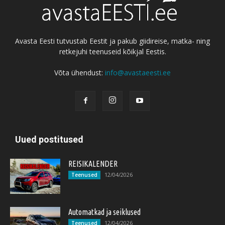
Avasta Eesti tutvustab Eestit ja pakub giidireise, matka- ning
retkejuhi teenuseid kõikjal Eestis.
Võta ühendust:
info@avastaeesti.ee
Uued postitused
REISIKALENDER
12/04/2026
Teenused
Automatkad ja seiklused
12/04/2026
Teenused