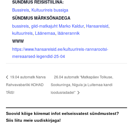
SÜNDMUS REISISTIILINA:
Bussireis
,
Kultuurireis bussiga
SÜNDMUS MÄRKSÕNADEGA
bussireis
,
giid-matkajuht Marko Kaldur
,
Hansareisid
,
kultuurireis
,
Läänemaa
,
läänerannik
WWW
https://www.hansareisid.ee/kultuurireis-rannarootsi-
mereaarsed-legendid-25-04
19.04 automatk Narva
26.04 automatk “Matkapäev Tolkuse,
Rahvavabariiki KOHAD
Sookuninga, Nigula ja Luitemaa kandi
TÄIS!
loodusradadel”
Soovid kõige kiiremat infot eelseisvatest sündmustest?
Siis liitu meie uudiskirjaga!