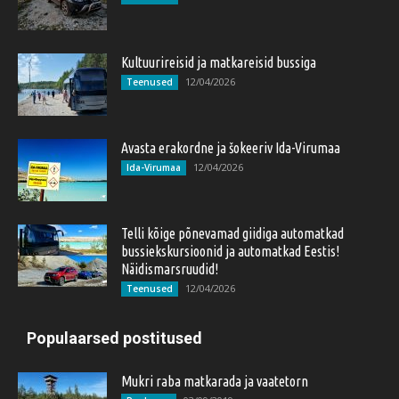
Kultuurireisid ja matkareisid bussiga
12/04/2026
Teenused
Avasta erakordne ja šokeeriv Ida-Virumaa
12/04/2026
Ida-Virumaa
Telli kõige põnevamad giidiga automatkad
bussiekskursioonid ja automatkad Eestis!
Näidismarsruudid!
12/04/2026
Teenused
Populaarsed postitused
Mukri raba matkarada ja vaatetorn