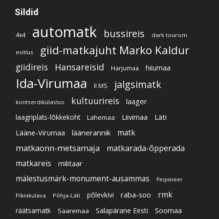
Sildid
automatk
bussireis
4x4
dark tourism
giid-matkajuht Marko Kaldur
esitlus
giidireis
Hansareisid
hiiumaa
Harjumaa
Ida-Virumaa
jalgsimatk
II MS
kultuurireis
laager
kontserdikülastus
Liivimaa
Läti
laagriplats-lõkkekoht
Lahemaa
Lääne-Virumaa
läänerannik
matk
matkaonn-metsamaja
matkarada-õpperada
matkareis
militaar
mälestusmärk-monument-ausammas
Peipsiveer
raba-soo
rmk
põlevkivi
Piknikulava
Põhja-Läti
Soomaa
Salapärane Eesti
räätsamatk
Saaremaa