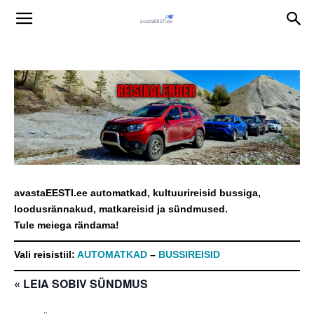
avastaEESTI.ee automatkad, kultuurireisid bussiga,
loodusrännakud, matkareisid ja sündmused.
Tule meiega rändama!
Vali reisistiil:
AUTOMATKAD
–
BUSSIREISID
« LEIA SOBIV SÜNDMUS