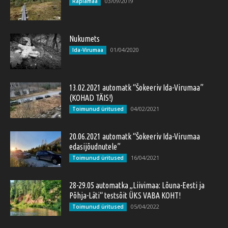
03/09/2019
Raplamaa
Nukumets
01/04/2020
Ida-Virumaa
13.02.2021 automatk “Šokeeriv Ida-Virumaa”
(KOHAD TÄIS!)
04/02/2021
Toimunud üritused
20.06.2021 automatk “Šokeeriv Ida-Virumaa
edasijõudnutele”
16/04/2021
Toimunud üritused
28-29.05 automatka „Liivimaa: Lõuna-Eesti ja
Põhja-Läti“ testsõit ÜKS VABA KOHT!
05/04/2022
Toimunud üritused