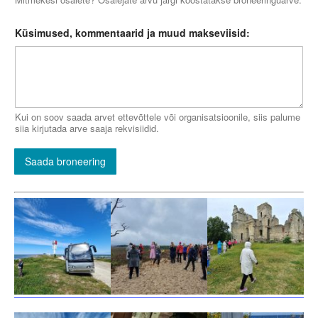
Küsimused, kommentaarid ja muud makseviisid:
Kui on soov saada arvet ettevõttele või organisatsioonile, siis palume
siia kirjutada arve saaja rekvisiidid.
Saada broneering