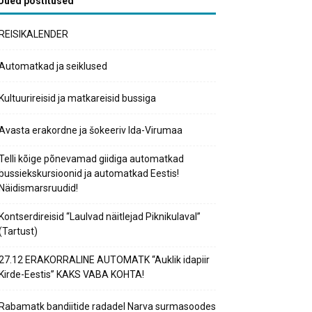
Uued postitused
REISIKALENDER
Automatkad ja seiklused
Kultuurireisid ja matkareisid bussiga
Avasta erakordne ja šokeeriv Ida-Virumaa
Telli kõige põnevamad giidiga automatkad
bussiekskursioonid ja automatkad Eestis!
Näidismarsruudid!
Kontserdireisid “Laulvad näitlejad Piknikulaval”
(Tartust)
27.12 ERAKORRALINE AUTOMATK “Auklik idapiir
Kirde-Eestis” KAKS VABA KOHTA!
Rabamatk bandiitide radadel Narva surmasoodes