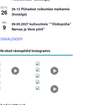
DETS.
26.12 Pühadest toibumise matkareis
26
(bussiga)
MAI
09.05.2027 kultuurireis “”Võidupüha”
9
Narvas ja Vene piiril”
EISIKALENDER
Värsked rännupildid Instagramis