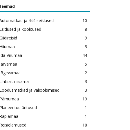
Teemad
Automatkad ja 4×4 seiklused
10
Esitlused ja koolitused
8
Giidireisid
9
Hiiumaa
3
Ida-Virumaa
44
Järvamaa
5
Jõgevamaa
2
Lihtsalt niisama
3
Loodusmatkad ja väliööbimised
3
Pärnumaa
19
Planeeritud üritused
1
Raplamaa
1
Reisielamused
18