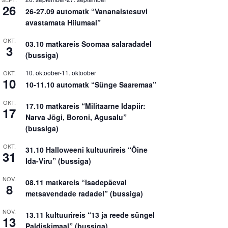
26
26-27.09 automatk “Vananaistesuvi
avastamata Hiiumaal”
OKT.
03.10 matkareis Soomaa salaradadel
3
(bussiga)
10. oktoober
-
11. oktoober
OKT.
10
10-11.10 automatk “Sünge Saaremaa”
OKT.
17.10 matkareis “Militaarne Idapiir:
17
Narva Jõgi, Boroni, Agusalu”
(bussiga)
OKT.
31.10 Halloweeni kultuurireis “Öine
31
Ida-Viru” (bussiga)
NOV.
08.11 matkareis “Isadepäeval
8
metsavendade radadel” (bussiga)
NOV.
13.11 kultuurireis “13 ja reede süngel
13
Paldiskimaal” (bussiga)