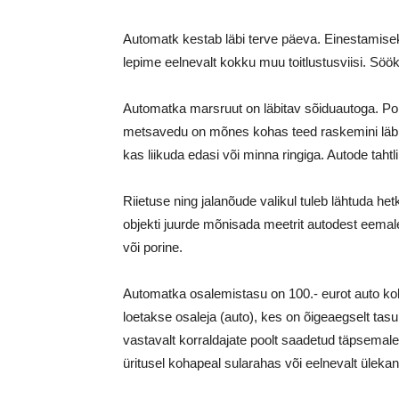
Automatk kestab läbi terve päeva. Einestamise
lepime eelnevalt kokku muu toitlustusviisi. Söök
Automatka marsruut on läbitav sõiduautoga. Pole 
metsavedu on mõnes kohas teed raskemini läbi
kas liikuda edasi või minna ringiga. Autode tahtl
Riietuse ning jalanõude valikul tuleb lähtuda h
objekti juurde mõnisada meetrit autodest eemal
või porine.
Automatka osalemistasu on 100.- eurot auto koh
loetakse osaleja (auto), kes on õigeaegselt tas
vastavalt korraldajate poolt saadetud täpsemale
üritusel kohapeal sularahas või eelnevalt üleka