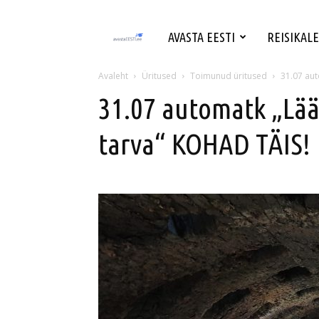
avastaeesti.ee
AVASTA EESTI
REISIKAL
–
Avaleht
Üritused
Toimunud üritused
31.07 aut
31.07 automatk „Lää
Avasta
tarva“ KOHAD TÄIS!
Eesti