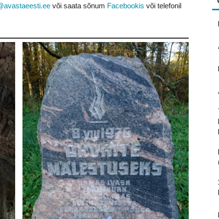
@avastaeesti.ee
või saata sõnum
Facebookis
või telefonil