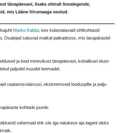
st tänapäevani, lisaks ohtralt linnalegende,
sid, mis Lääne-Virumaaga seotud.
tkajuht
Marko Kaldur
, kes külastatavaid sihtkohtasid
tab. Osalejad satuvad matkal paikadesse, mis tavapärastel
jeldused ja lood minevikust tänapäevani, kohalikust elust-
rutelud paljudel muudel teemadel.
vaid vaatamisväärsusi, ekstreemseid looduspilte ja palju
mapäraste kohtade juurde.
a pikkasid vahemaid ehk siis iga natukese aja tagant oleks
simatk.