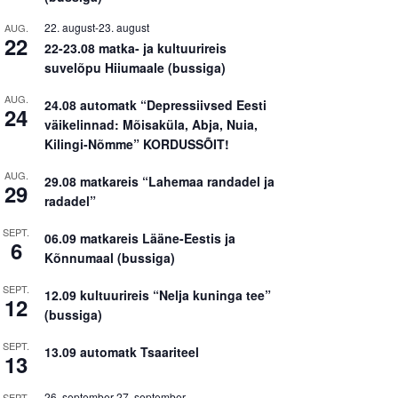
22. august
-
23. august
AUG.
22
22-23.08 matka- ja kultuurireis
suvelõpu Hiiumaale (bussiga)
AUG.
24.08 automatk “Depressiivsed Eesti
24
väikelinnad: Mõisaküla, Abja, Nuia,
Kilingi-Nõmme” KORDUSSÕIT!
AUG.
29.08 matkareis “Lahemaa randadel ja
29
radadel”
SEPT.
06.09 matkareis Lääne-Eestis ja
6
Kõnnumaal (bussiga)
SEPT.
12.09 kultuurireis “Nelja kuninga tee”
12
(bussiga)
SEPT.
13.09 automatk Tsaariteel
13
26. september
-
27. september
SEPT.