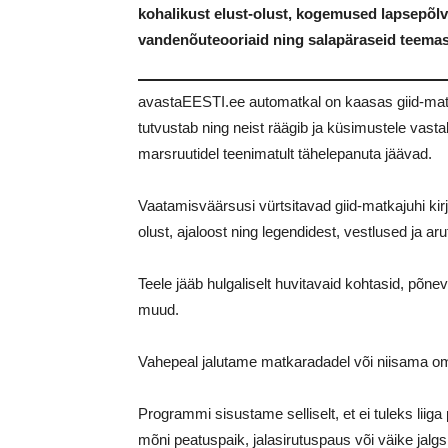
kohalikust elust-olust, kogemused lapsepõlve
vandenõuteooriaid ning salapäraseid teema
avastaEESTI.ee automatkal on kaasas giid-ma
tutvustab ning neist räägib ja küsimustele vas
marsruutidel teenimatult tähelepanuta jäävad.
Vaatamisväärsusi vürtsitavad giid-matkajuhi kir
olust, ajaloost ning legendidest, vestlused ja a
Teele jääb hulgaliselt huvitavaid kohtasid, põne
muud.
Vahepeal jalutame matkaradadel või niisama o
Programmi sisustame selliselt, et ei tuleks liig
mõni peatuspaik, jalasirutuspaus või väike jalg