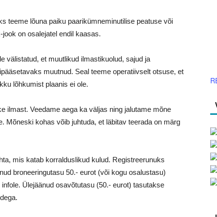
ks teeme lõuna paiku paarikümneminutilise peatuse või
-jook on osalejatel endil kaasas.
välistatud, et muutlikud ilmastikuolud, sajud ja
pääsetavaks muutnud. Seal teeme operatiivselt otsuse, et
R
ikku lõhkumist plaanis ei ole.
etke ilmast. Veedame aega ka väljas ning jalutame mõne
e. Mõneski kohas võib juhtuda, et läbitav teerada on märg
ta, mis katab korralduslikud kulud. Registreerunuks
unud broneeringutasu 50.- eurot (või kogu osalustasu)
 infole. Ülejäänud osavõtutasu (50.- eurot) tasutakse
ndega.