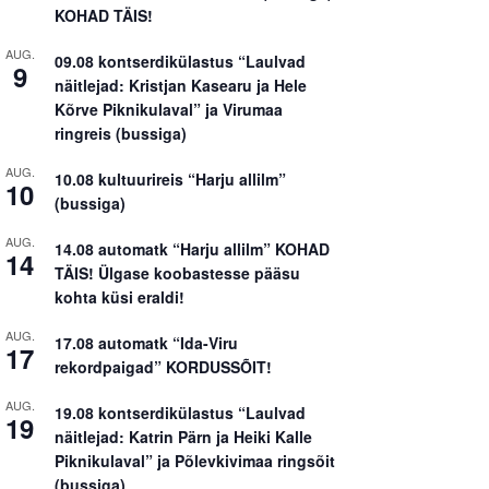
KOHAD TÄIS!
AUG.
09.08 kontserdikülastus “Laulvad
9
näitlejad: Kristjan Kasearu ja Hele
Kõrve Piknikulaval” ja Virumaa
ringreis (bussiga)
AUG.
10.08 kultuurireis “Harju allilm”
10
(bussiga)
AUG.
14.08 automatk “Harju allilm” KOHAD
14
TÄIS! Ülgase koobastesse pääsu
kohta küsi eraldi!
AUG.
17.08 automatk “Ida-Viru
17
rekordpaigad” KORDUSSÕIT!
AUG.
19.08 kontserdikülastus “Laulvad
19
näitlejad: Katrin Pärn ja Heiki Kalle
Piknikulaval” ja Põlevkivimaa ringsõit
(bussiga)