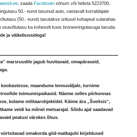
aeesti.ee
, saada
Facebooki
sõnum või helista
5223700
.
ngutasu 50.- eurot tasunud auto, vastavalt korraldajate
õtutasu (50.- eurot) tasutakse üritusel kohapeal sularahas
gu osavõtutasu ka koheselt koos broneeringutasuga tasuda.
de ja väikebussidega!
a“ marsruudile jagub huvitavaid, omapäraseid,
aga.
 koobastesse, maandume lennuväljale, turnime
astroofide toimumispaikasid. Näeme selles piirkonnas
se, kolame militaarobjektidel. Käime ära „Šveitsis“,
kame veidi ka mõnel metsarajal. Sõidu ajal saadavad
avaid peatusi värskes õhus.
vürtsitavad omakorda giid-matkajuhi kirjeldused