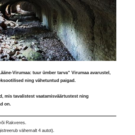
Lääne-Virumaa: tuur ümber tarva“ Virumaa avarustel,
ksootilised ning vähetuntud paigad.
 mis tavalistest vaatamisväärtustest ning
d on.
 või Rakveres.
gistreerub vähemalt 4 autot).