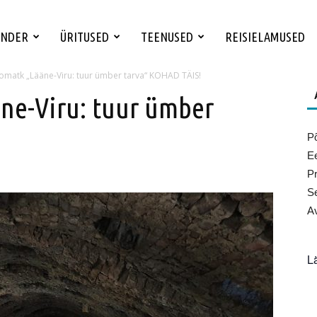
ENDER
ÜRITUSED
TEENUSED
REISIELAMUSED
omatk „Lääne-Viru: tuur ümber tarva“ KOHAD TÄIS!
ne-Viru: tuur ümber
Põ
Ee
Pr
Se
Av
L