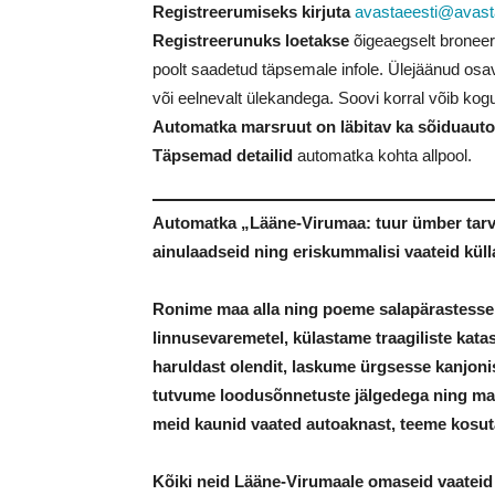
Registreerumiseks kirjuta
avastaeesti@avast
Registreerunuks loetakse
õigeaegselt broneeri
poolt saadetud täpsemale infole. Ülejäänud osav
või eelnevalt ülekandega. Soovi korral võib ko
Automatka marsruut on läbitav ka sõiduauto
Täpsemad detailid
automatka kohta allpool.
Automatka „Lääne-Virumaa: tuur ümber tarv
ainulaadseid ning eriskummalisi vaateid küll
Ronime maa alla ning poeme salapärastesse
linnusevaremetel, külastame traagiliste kat
haruldast olendit, laskume ürgsesse kanjonis
tutvume loodusõnnetuste jälgedega ning mat
meid kaunid vaated autoaknast, teeme kosut
Kõiki neid Lääne-Virumaale omaseid vaateid 