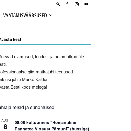
VAATAMISVÄÄRSUSED
Avasta Eesti
nevad elamused, loodus- ja automatkad üle
sti.
ofessionaalse giid-matkajuhi teenused.
iklusi juhib Marko Kaldur.
asta Eesti koos meiega!
ähiaja reisid ja sündmused
AUG.
08.08 kultuurireis “Romantiline
8
Rannatee Virtsust Pärnuni” (bussiga)