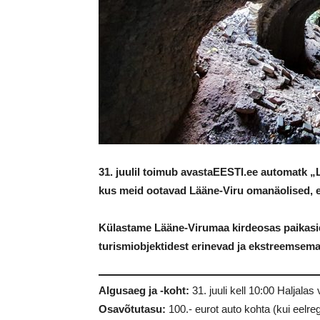
31. juulil toimub avastaEESTI.ee automatk „
kus meid ootavad Lääne-Viru omanäolised, e
Külastame Lääne-Virumaa kirdeosas paikasid,
turismiobjektidest erinevad ja ekstreemsema
Algusaeg ja -koht:
31. juuli kell 10:00 Haljalas
Osavõtutasu:
100.- eurot auto kohta (kui eelre