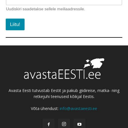
Uudiskiri saadetakse sellele meiliaadressile.
Liitu!
Avasta Eesti tutvustab Eestit ja pakub giidireise, matka- ning
retkejuhi teenuseid kõikjal Eestis.
Võta ühendust:
info@avastaeesti.ee