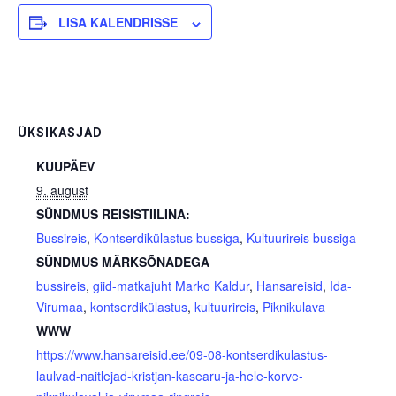
LISA KALENDRISSE
ÜKSIKASJAD
KUUPÄEV
9. august
SÜNDMUS REISISTIILINA:
Bussireis
,
Kontserdikülastus bussiga
,
Kultuurireis bussiga
SÜNDMUS MÄRKSÕNADEGA
bussireis
,
giid-matkajuht Marko Kaldur
,
Hansareisid
,
Ida-
Virumaa
,
kontserdikülastus
,
kultuurireis
,
Piknikulava
WWW
https://www.hansareisid.ee/09-08-kontserdikulastus-
laulvad-naitlejad-kristjan-kasearu-ja-hele-korve-