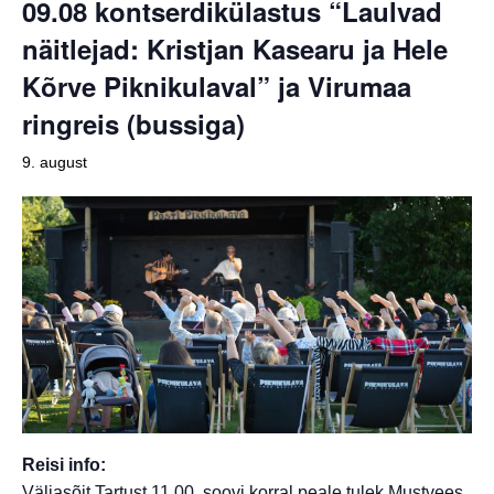
09.08 kontserdikülastus “Laulvad
näitlejad: Kristjan Kasearu ja Hele
Kõrve Piknikulaval” ja Virumaa
ringreis (bussiga)
9. august
Reisi info:
Väljasõit Tartust 11.00, soovi korral peale tulek Mustvees.