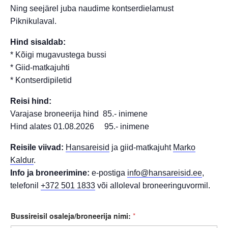
Ning seejärel juba naudime kontserdielamust
Piknikulaval.
Hind sisaldab:
* Kõigi mugavustega bussi
* Giid-matkajuhti
* Kontserdipiletid
Reisi hind:
Varajase broneerija hind 85.- inimene
Hind alates 01.08.2026 95.- inimene
Reisile viivad:
Hansareisid
ja giid-matkajuht
Marko
Kaldur
.
Info ja broneerimine:
e-postiga
info@hansareisid.ee
,
telefonil
+372 501 1833
või alloleval broneeringuvormil.
Bussireisil osaleja/broneerija nimi:
*