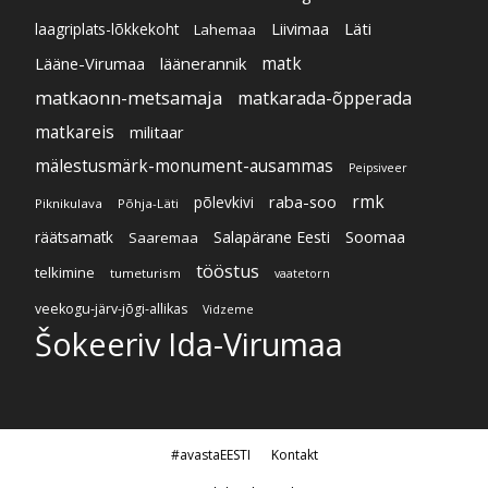
Liivimaa
Läti
laagriplats-lõkkekoht
Lahemaa
Lääne-Virumaa
läänerannik
matk
matkaonn-metsamaja
matkarada-õpperada
matkareis
militaar
mälestusmärk-monument-ausammas
Peipsiveer
raba-soo
rmk
põlevkivi
Piknikulava
Põhja-Läti
Soomaa
Salapärane Eesti
räätsamatk
Saaremaa
tööstus
telkimine
tumeturism
vaatetorn
veekogu-järv-jõgi-allikas
Vidzeme
Šokeeriv Ida-Virumaa
#avastaEESTI
Kontakt