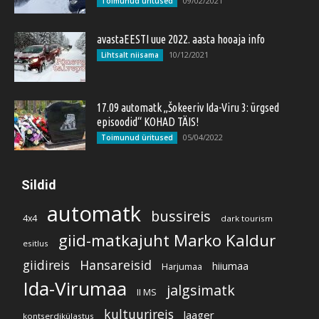
09/02/2021
Toimunud üritused
avastaEESTI uue 2022. aasta hooaja info
10/12/2021
Lihtsalt niisama
17.09 automatk „Šokeeriv Ida-Viru 3: ürgsed
episoodid“ KOHAD TÄIS!
05/04/2022
Toimunud üritused
Sildid
automatk
bussireis
4x4
dark tourism
giid-matkajuht Marko Kaldur
esitlus
giidireis
Hansareisid
hiiumaa
Harjumaa
Ida-Virumaa
jalgsimatk
II MS
kultuurireis
laager
kontserdikülastus