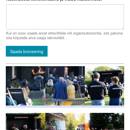
Kui on soov saada arvet ettevõttele või organisatsioonile, siis palume
siia kirjutada arve saaja rekvisiidid.
Saada broneering