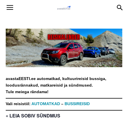
avastaEESTI.ee automatkad, kultuurireisid bussiga,
loodusrännakud, matkareisid ja sündmused.
Tule meiega rändama!
Vali reisistiil:
AUTOMATKAD
–
BUSSIREISID
« LEIA SOBIV SÜNDMUS