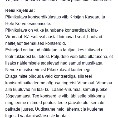
Reisi kirjeldus:
Piknikulava kontserdikülastus viib Kristjan Kasearu ja
Hele Kõrve esinemisele.
Piknikulava on väike ja hubane kontserdipaik Ida-
Virumaal. Käesoleval aastal toimuvad seal „Laulvad
näitlejad“ teemalised kontserdid.
Esinejad on tuntud näitlejad ja lauljad, kes tuttavad nii
teatritükkidest kui telest. Paljudele võib tulla üllatusena, et
lisaks näitlemisele tegelevad nad samuti muusikaga.
Nende musitseerimist Piknikulaval kuulemegi.
Et aga mitte piirduda vaid kontserdiga, siis teel
kontserdipaika teeme põgusa ringreisi Virumaal. Virumaa
alla kuuluvad nii Ida- kui Lääne-Virumaa, samuti jupike
Jõgevamaast. Tee kontserdile viib läbi selle piirkonna
ning teeme mitmeid peatusi teele jäävate olulisemate
paikade juures. Uudistame neid lähemalt ja kuuleme
lugusid vaatamisväärsuste kohta.