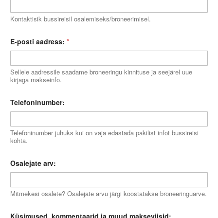
Kontaktisik bussireisil osalemiseks/broneerimisel.
E-posti aadress:
*
Sellele aadressile saadame broneeringu kinnituse ja seejärel uue
kirjaga makseinfo.
Telefoninumber:
Telefoninumber juhuks kui on vaja edastada pakilist infot bussireisi
kohta.
Osalejate arv:
Mitmekesi osalete? Osalejate arvu järgi koostatakse broneeringuarve.
Küsimused, kommentaarid ja muud makseviisid: