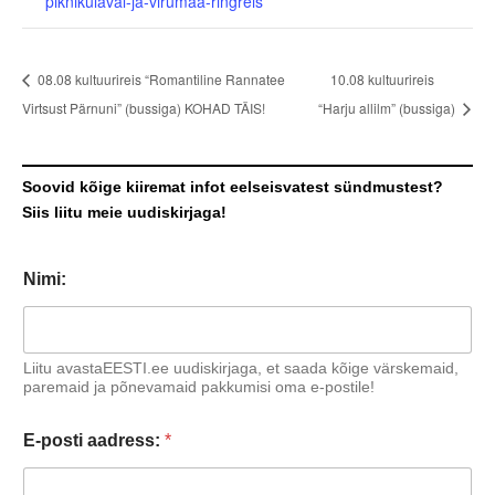
piknikulaval-ja-virumaa-ringreis
08.08 kultuurireis “Romantiline Rannatee
10.08 kultuurireis
Virtsust Pärnuni” (bussiga) KOHAD TÄIS!
“Harju allilm” (bussiga)
Soovid kõige kiiremat infot eelseisvatest sündmustest?
Siis liitu meie uudiskirjaga!
Nimi:
Liitu avastaEESTI.ee uudiskirjaga, et saada kõige värskemaid,
paremaid ja põnevamaid pakkumisi oma e-postile!
E-posti aadress:
*