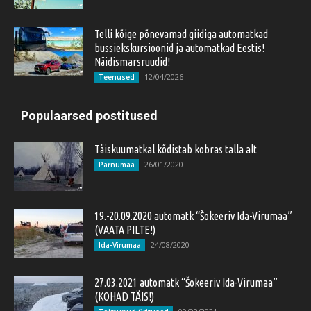
Telli kõige põnevamad giidiga automatkad
bussiekskursioonid ja automatkad Eestis!
Näidismarsruudid!
12/04/2026
Teenused
Populaarsed postitused
Täiskuumatkal kõdistab kobras talla alt
26/01/2020
Pärnumaa
19.-20.09.2020 automatk “Šokeeriv Ida-Virumaa”
(VAATA PILTE!)
24/08/2020
Ida-Virumaa
27.03.2021 automatk “Šokeeriv Ida-Virumaa”
(KOHAD TÄIS!)