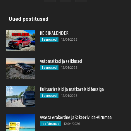
Uued postitused
REISIKALENDER
12/04/2026
Teenused
Automatkad ja seiklused
12/04/2026
Teenused
Kultuurireisid ja matkareisid bussiga
12/04/2026
Teenused
Avasta erakordne ja šokeeriv Ida-Virumaa
12/04/2026
Ida-Virumaa