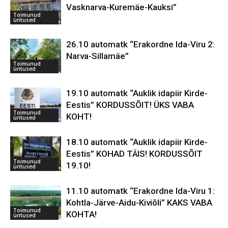
Vasknarva-Kuremäe-Kauksi”
Toimunud
üritused
26.10 automatk “Erakordne Ida-Viru 2:
Narva-Sillamäe”
Toimunud
üritused
19.10 automatk “Auklik idapiir Kirde-
Eestis” KORDUSSÕIT! ÜKS VABA
Toimunud
KOHT!
üritused
18.10 automatk “Auklik idapiir Kirde-
Eestis” KOHAD TÄIS! KORDUSSÕIT
Toimunud
19.10!
üritused
11.10 automatk “Erakordne Ida-Viru 1:
Kohtla-Järve-Aidu-Kiviõli” KAKS VABA
Toimunud
KOHTA!
üritused