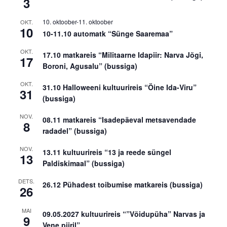
3
10. oktoober
-
11. oktoober
OKT.
10
10-11.10 automatk “Sünge Saaremaa”
OKT.
17.10 matkareis “Militaarne Idapiir: Narva Jõgi,
17
Boroni, Agusalu” (bussiga)
OKT.
31.10 Halloweeni kultuurireis “Öine Ida-Viru”
31
(bussiga)
NOV.
08.11 matkareis “Isadepäeval metsavendade
8
radadel” (bussiga)
NOV.
13.11 kultuurireis “13 ja reede süngel
13
Paldiskimaal” (bussiga)
DETS.
26.12 Pühadest toibumise matkareis (bussiga)
26
MAI
09.05.2027 kultuurireis “”Võidupüha” Narvas ja
9
Vene piiril”