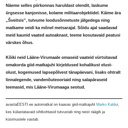
Näeme selles piirkonnas haruldast olendit, laskume
ürgsesse kanjonisse, kolame militaarobjektidel. Käime ära
„Šveitsis“, tutvume loodusõnnetuste jälgedega ning
matkame veidi ka mõnel metsarajal. Sõidu ajal saadavad
meid kaunid vaated autoaknast, teeme kosutavaid peatusi
värskes õhus.
Kõiki neid Lääne-Virumaale omaseid vaateid vürtsitavad
omakorda giid-matkajuhi kirjeldused kohalikust elust-
olust, kogemused lapsepõlvest tänapäevani, lisaks ohtralt
linnalegende, vandenõuteooriaid ning salapäraseid
teemasid, mis Lääne-Virumaaga seotud.
avastaEESTI.ee automatkal on kaasas giid-matkajuht
Marko Kaldur
,
kes külastatavaid sihtkohtasid tutvustab ning neist räägib ja
küsimustele vastab.