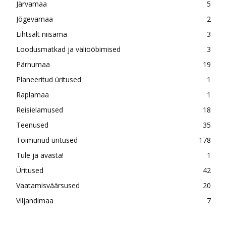
Järvamaa
5
Jõgevamaa
2
Lihtsalt niisama
3
Loodusmatkad ja väliööbimised
3
Pärnumaa
19
Planeeritud üritused
1
Raplamaa
1
Reisielamused
18
Teenused
35
Toimunud üritused
178
Tule ja avasta!
1
Üritused
42
Vaatamisväärsused
20
Viljandimaa
7