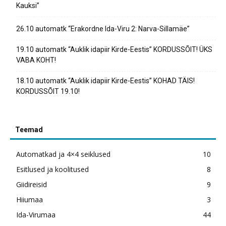
Kauksi”
26.10 automatk “Erakordne Ida-Viru 2: Narva-Sillamäe”
19.10 automatk “Auklik idapiir Kirde-Eestis” KORDUSSÕIT! ÜKS
VABA KOHT!
18.10 automatk “Auklik idapiir Kirde-Eestis” KOHAD TÄIS!
KORDUSSÕIT 19.10!
Teemad
Automatkad ja 4×4 seiklused
10
Esitlused ja koolitused
8
Giidireisid
9
Hiiumaa
3
Ida-Virumaa
44