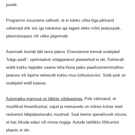
juurde.
Programmi sisustame selliselt, et ei tuleks sõita liiga pikkasid
vahemaid ehk siis iga natukese aja tagant oleks mõni peatuspaik,
jalasirutuspaus või väike jalgsimatk.
Automatk kestab läbi terve päeva. Einestamine toimub osalejatel
“käigu pealt”, spetsiaalset söögipeatust planeeritud ei ole. Eelnevalt
eraldi kokku leppides saame teha lõuna paiku paarikümneminutilise
peatuse või lepime eelnevalt kokku muu toitlustusviisi. Söök-jook on
osalejatel endil kaasas.
Automatka marsruut on läbitav sõiduautoga.
Pole välistatud, et
muutlikud ilmastikuolud, sajud ja metsavedu on mõnes kohas teed
raskemini läbipääsetavaks muutnud. Seal teeme operatiivselt otsuse,
et kas liikuda edasi või minna ringiga. Autode tahtlikku lõhkumist
plaanis ei ole.