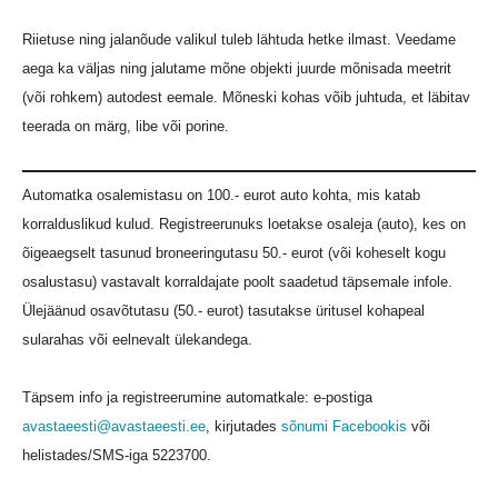
Riietuse ning jalanõude valikul tuleb lähtuda hetke ilmast. Veedame
aega ka väljas ning jalutame mõne objekti juurde mõnisada meetrit
(või rohkem) autodest eemale. Mõneski kohas võib juhtuda, et läbitav
teerada on märg, libe või porine.
Automatka osalemistasu on 100.- eurot auto kohta, mis katab
korralduslikud kulud. Registreerunuks loetakse osaleja (auto), kes on
õigeaegselt tasunud broneeringutasu 50.- eurot (või koheselt kogu
osalustasu) vastavalt korraldajate poolt saadetud täpsemale infole.
Ülejäänud osavõtutasu (50.- eurot) tasutakse üritusel kohapeal
sularahas või eelnevalt ülekandega.
Täpsem info ja registreerumine automatkale: e-postiga
avastaeesti@avastaeesti.ee
, kirjutades
sõnumi Facebookis
või
helistades/SMS-iga
5223700
.