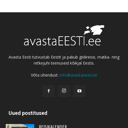
Avasta Eesti tutvustab Eestit ja pakub giidireise, matka- ning
retkejuhi teenuseid kõikjal Eestis.
Võta ühendust:
info@avastaeesti.ee
Uued postitused
REISIKALENDER