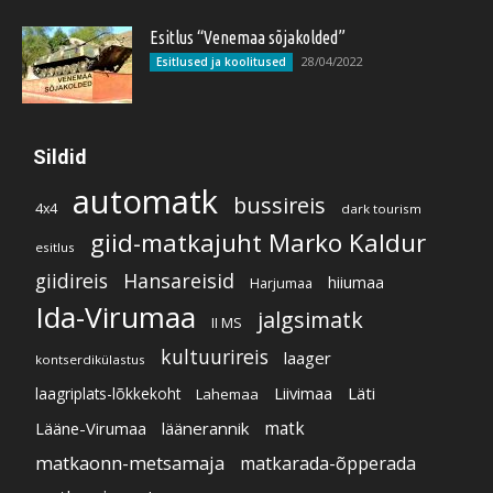
Esitlus “Venemaa sõjakolded”
28/04/2022
Esitlused ja koolitused
Sildid
automatk
bussireis
4x4
dark tourism
giid-matkajuht Marko Kaldur
esitlus
giidireis
Hansareisid
hiiumaa
Harjumaa
Ida-Virumaa
jalgsimatk
II MS
kultuurireis
laager
kontserdikülastus
Liivimaa
Läti
laagriplats-lõkkekoht
Lahemaa
Lääne-Virumaa
läänerannik
matk
matkaonn-metsamaja
matkarada-õpperada