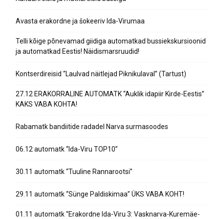
Avasta erakordne ja šokeeriv Ida-Virumaa
Telli kõige põnevamad giidiga automatkad bussiekskursioonid
ja automatkad Eestis! Näidismarsruudid!
Kontserdireisid “Laulvad näitlejad Piknikulaval” (Tartust)
27.12 ERAKORRALINE AUTOMATK “Auklik idapiir Kirde-Eestis”
KAKS VABA KOHTA!
Rabamatk bandiitide radadel Narva surmasoodes
06.12 automatk “Ida-Viru TOP10”
30.11 automatk “Tuuline Rannarootsi”
29.11 automatk “Sünge Paldiskimaa” ÜKS VABA KOHT!
01.11 automatk “Erakordne Ida-Viru 3: Vasknarva-Kuremäe-