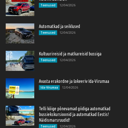
12/04/2026
Teenused
Automatkad ja seiklused
12/04/2026
Teenused
Kultuurireisid ja matkareisid bussiga
12/04/2026
Teenused
Avasta erakordne ja šokeeriv Ida-Virumaa
12/04/2026
Ida-Virumaa
Telli kõige põnevamad giidiga automatkad
bussiekskursioonid ja automatkad Eestis!
Näidismarsruudid!
12/04/2026
Teenused