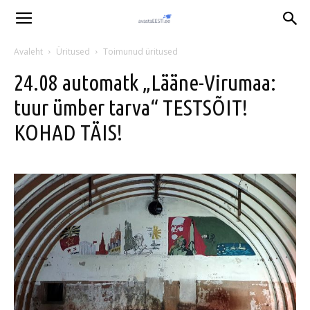
Avaleht
Üritused
Toimunud üritused
24.08 automatk „Lääne-Virumaa:
tuur ümber tarva“ TESTSÕIT!
KOHAD TÄIS!