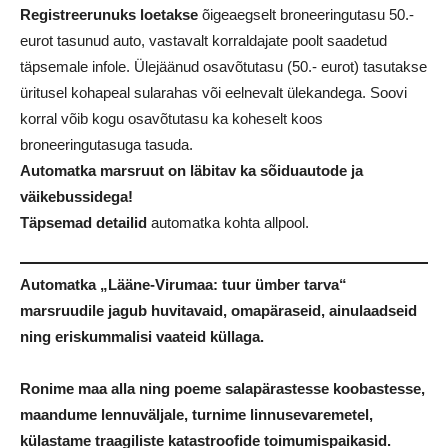
Registreerunuks loetakse
õigeaegselt broneeringutasu 50.-
eurot tasunud auto, vastavalt korraldajate poolt saadetud
täpsemale infole. Ülejäänud osavõtutasu (50.- eurot) tasutakse
üritusel kohapeal sularahas või eelnevalt ülekandega. Soovi
korral võib kogu osavõtutasu ka koheselt koos
broneeringutasuga tasuda.
Automatka marsruut on läbitav ka sõiduautode ja
väikebussidega!
Täpsemad detailid
automatka kohta allpool.
Automatka „Lääne-Virumaa: tuur ümber tarva“
marsruudile jagub huvitavaid, omapäraseid, ainulaadseid
ning eriskummalisi vaateid küllaga.
Ronime maa alla ning poeme salapärastesse koobastesse,
maandume lennuväljale, turnime linnusevaremetel,
külastame traagiliste katastroofide toimumispaikasid.