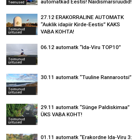
automatkad Eestis! Näidismarsruudid!
Teenused
27.12 ERAKORRALINE AUTOMATK
“Auklik idapiir Kirde-Eestis” KAKS
Toimunud
VABA KOHTA!
üritused
06.12 automatk “Ida-Viru TOP10”
Toimunud
üritused
30.11 automatk “Tuuline Rannarootsi”
Toimunud
üritused
29.11 automatk “Sünge Paldiskimaa”
ÜKS VABA KOHT!
Toimunud
üritused
01.11 automatk “Erakordne Ida-Viru 3: