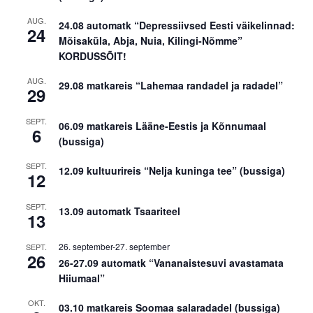
AUG.
24.08 automatk “Depressiivsed Eesti väikelinnad:
24
Mõisaküla, Abja, Nuia, Kilingi-Nõmme”
KORDUSSÕIT!
AUG.
29.08 matkareis “Lahemaa randadel ja radadel”
29
SEPT.
06.09 matkareis Lääne-Eestis ja Kõnnumaal
6
(bussiga)
SEPT.
12.09 kultuurireis “Nelja kuninga tee” (bussiga)
12
SEPT.
13.09 automatk Tsaariteel
13
26. september
-
27. september
SEPT.
26
26-27.09 automatk “Vananaistesuvi avastamata
Hiiumaal”
OKT.
03.10 matkareis Soomaa salaradadel (bussiga)