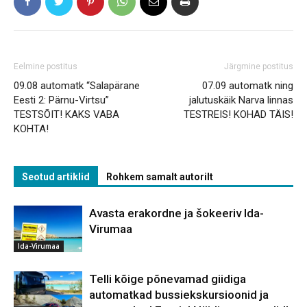
Eelmine postitus
Järgmine postitus
09.08 automatk “Salapärane
07.09 automatk ning
Eesti 2: Pärnu-Virtsu”
jalutuskäik Narva linnas
TESTSÕIT! KAKS VABA
TESTREIS! KOHAD TÄIS!
KOHTA!
Seotud artiklid
Rohkem samalt autorilt
Avasta erakordne ja šokeeriv Ida-
Virumaa
Ida-Virumaa
Telli kõige põnevamad giidiga
automatkad bussiekskursioonid ja