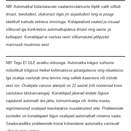
NB! Automatkal külastatavate vaatamisväärsuste lõplik valik sõltub
ilmast, teeoludest, olukorrast riigis jm asjaoludest ning ei pruugi
täielikult kattuda eelneva nimistuga. Kohapealsed vaated ja visuaal
sõltuvad iga konkreetse automatkapäeva ilmast ning aasta- ja
kellaajast. Korraldajad ei vastuta neist sõltumatutel põhjustel
marsruudi muutmise eest.
NB! Tegu EI OLE avaliku üritusega. Automatka käigus suhtume
mõistlikult kõigisse hetkel kehtivatesse piirangutesse ning nõuetesse.
Iga osaleja vastutab oma tervise ning sellele kaasneva või riskide
eest ise. Osalejate vanuse alampiir on 21 aastat (või nooremad koos
vastutava täiskasvanuga). Korraldajad jätavad endale õiguse
vajadusel automatk ära jätta, toimumisaega või -kohta muuta,
registreerunud osalejaid teavitatakse muudatustest ette. Probleemide
esinedes on korraldajatel õigus osalejaid automatkalt minema saata.
Seadusandlike probleemide korral kohandame automatka vastavalt