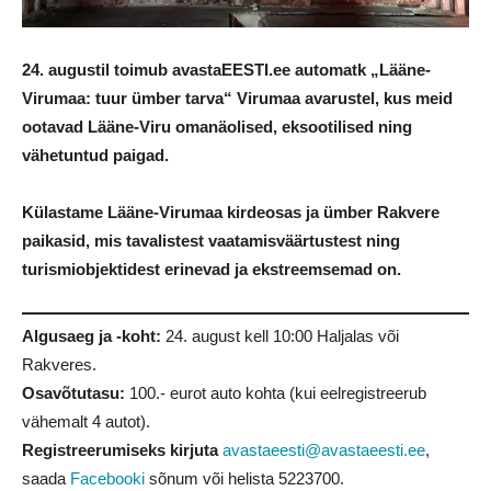
24. augustil toimub avastaEESTI.ee automatk „Lääne-
Virumaa: tuur ümber tarva“ Virumaa avarustel, kus meid
ootavad Lääne-Viru omanäolised, eksootilised ning
vähetuntud paigad.
Külastame Lääne-Virumaa kirdeosas ja ümber Rakvere
paikasid, mis tavalistest vaatamisväärtustest ning
turismiobjektidest erinevad ja ekstreemsemad on.
Algusaeg ja -koht:
24. august kell 10:00 Haljalas või
Rakveres.
Osavõtutasu:
100.- eurot auto kohta (kui eelregistreerub
vähemalt 4 autot).
Registreerumiseks kirjuta
avastaeesti@avastaeesti.ee
,
saada
Facebooki
sõnum või helista
5223700
.