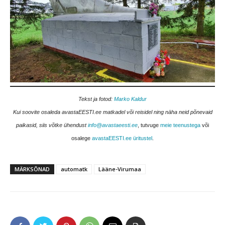
Tekst ja fotod:
Marko Kaldur
Kui soovite osaleda avastaEESTI.ee matkadel või reisidel ning näha neid põnevaid
paikasid, siis võtke ühendust
info@avastaeesti.ee
, tutvuge
meie teenustega
või
osalege
avastaEESTI.ee üritustel
.
MÄRKSÕNAD
automatk
Lääne-Virumaa