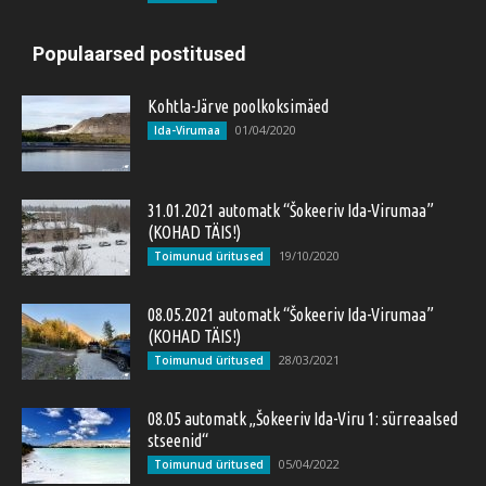
Populaarsed postitused
Kohtla-Järve poolkoksimäed
01/04/2020
Ida-Virumaa
31.01.2021 automatk “Šokeeriv Ida-Virumaa”
(KOHAD TÄIS!)
19/10/2020
Toimunud üritused
08.05.2021 automatk “Šokeeriv Ida-Virumaa”
(KOHAD TÄIS!)
28/03/2021
Toimunud üritused
08.05 automatk „Šokeeriv Ida-Viru 1: sürreaalsed
stseenid“
05/04/2022
Toimunud üritused