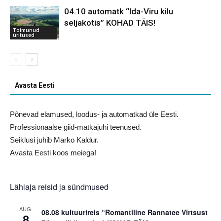
04.10 automatk “Ida-Viru kilu
seljakotis” KOHAD TÄIS!
Toimunud
üritused
Avasta Eesti
Põnevad elamused, loodus- ja automatkad üle Eesti.
Professionaalse giid-matkajuhi teenused.
Seiklusi juhib Marko Kaldur.
Avasta Eesti koos meiega!
Lähiaja reisid ja sündmused
AUG.
08.08 kultuurireis “Romantiline Rannatee Virtsust
8