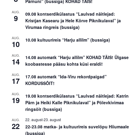
Pärnuni” (bussiga) KOHAD TÄIS!
AUG.
09.08 kontserdikülastus “Laulvad näitlejad:
9
Kristjan Kasearu ja Hele Kõrve Piknikulaval” ja
Virumaa ringreis (bussiga)
AUG.
10.08 kultuurireis “Harju allilm” (bussiga)
10
AUG.
14.08 automatk “Harju allilm” KOHAD TÄIS! Ülgase
14
koobastesse pääsu kohta küsi eraldi!
AUG.
17.08 automatk “Ida-Viru rekordpaigad”
17
KORDUSSÕIT!
AUG.
19.08 kontserdikülastus “Laulvad näitlejad: Katrin
19
Pärn ja Heiki Kalle Piknikulaval” ja Põlevkivimaa
ringsõit (bussiga)
22. august
-
23. august
AUG.
22
22-23.08 matka- ja kultuurireis suvelõpu Hiiumaale
(bussiga)