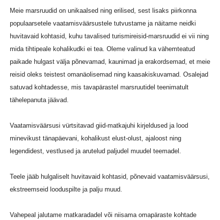
Meie marsruudid on unikaalsed ning erilised, sest lisaks piirkonna
populaarsetele vaatamisväärsustele tutvustame ja näitame neidki
huvitavaid kohtasid, kuhu tavalised turismireisid-marsruudid ei vii ning
mida tihtipeale kohalikudki ei tea. Oleme valinud ka vähemteatud
paikade hulgast välja põnevamad, kaunimad ja erakordsemad, et meie
reisid oleks teistest omanäolisemad ning kaasakiskuvamad. Osalejad
satuvad kohtadesse, mis tavapärastel marsruutidel teenimatult
tähelepanuta jäävad.
Vaatamisväärsusi vürtsitavad giid-matkajuhi kirjeldused ja lood
minevikust tänapäevani, kohalikust elust-olust, ajaloost ning
legendidest, vestlused ja arutelud paljudel muudel teemadel.
Teele jääb hulgaliselt huvitavaid kohtasid, põnevaid vaatamisväärsusi,
ekstreemseid looduspilte ja palju muud.
Vahepeal jalutame matkaradadel või niisama omapäraste kohtade