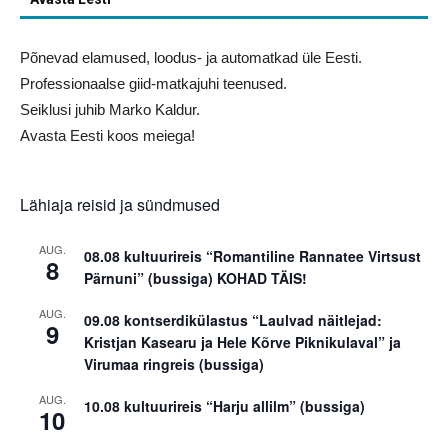
Põnevad elamused, loodus- ja automatkad üle Eesti.
Professionaalse giid-matkajuhi teenused.
Seiklusi juhib Marko Kaldur.
Avasta Eesti koos meiega!
Lähiaja reisid ja sündmused
AUG.
08.08 kultuurireis “Romantiline Rannatee Virtsust
8
Pärnuni” (bussiga) KOHAD TÄIS!
AUG.
09.08 kontserdikülastus “Laulvad näitlejad:
9
Kristjan Kasearu ja Hele Kõrve Piknikulaval” ja
Virumaa ringreis (bussiga)
AUG.
10.08 kultuurireis “Harju allilm” (bussiga)
10