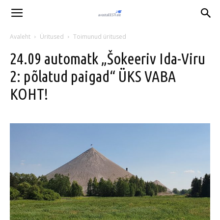
Avaleht
Üritused
Toimunud üritused
24.09 automatk „Šokeeriv Ida-Viru
2: põlatud paigad“ ÜKS VABA
KOHT!