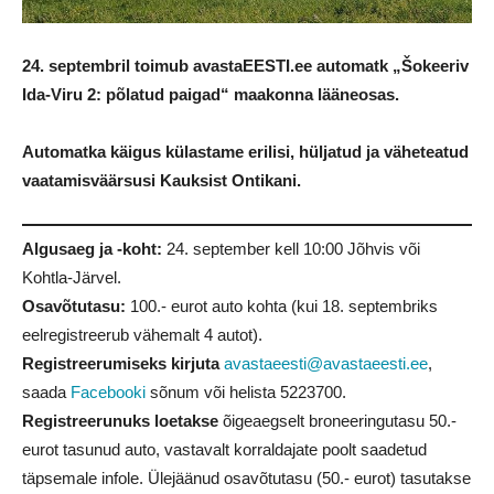
24. septembril toimub avastaEESTI.ee automatk „Šokeeriv
Ida-Viru 2: põlatud paigad“ maakonna lääneosas.
Automatka käigus külastame erilisi, hüljatud ja väheteatud
vaatamisväärsusi Kauksist Ontikani.
Algusaeg ja -koht:
24. september kell 10:00 Jõhvis või
Kohtla-Järvel.
Osavõtutasu:
100.- eurot auto kohta (kui 18. septembriks
eelregistreerub vähemalt 4 autot).
Registreerumiseks kirjuta
avastaeesti@avastaeesti.ee
,
saada
Facebooki
sõnum või helista
5223700
.
Registreerunuks loetakse
õigeaegselt broneeringutasu 50.-
eurot tasunud auto, vastavalt korraldajate poolt saadetud
täpsemale infole. Ülejäänud osavõtutasu (50.- eurot) tasutakse