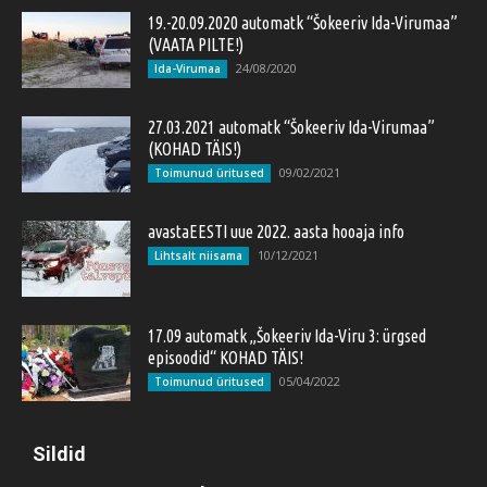
19.-20.09.2020 automatk “Šokeeriv Ida-Virumaa”
(VAATA PILTE!)
24/08/2020
Ida-Virumaa
27.03.2021 automatk “Šokeeriv Ida-Virumaa”
(KOHAD TÄIS!)
09/02/2021
Toimunud üritused
avastaEESTI uue 2022. aasta hooaja info
10/12/2021
Lihtsalt niisama
17.09 automatk „Šokeeriv Ida-Viru 3: ürgsed
episoodid“ KOHAD TÄIS!
05/04/2022
Toimunud üritused
Sildid