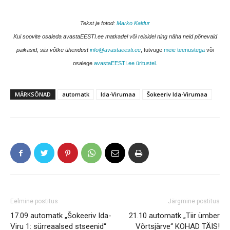
Tekst ja fotod:
Marko Kaldur
Kui soovite osaleda avastaEESTI.ee matkadel või reisidel ning näha neid põnevaid
paikasid, siis võtke ühendust
info@avastaeesti.ee
, tutvuge
meie teenustega
või
osalege
avastaEESTI.ee üritustel
.
MÄRKSÕNAD
automatk
Ida-Virumaa
Šokeeriv Ida-Virumaa
Eelmine postitus
Järgmine postitus
17.09 automatk „Šokeeriv Ida-
21.10 automatk „Tiir ümber
Viru 1: sürreaalsed stseenid“
Võrtsjärve“ KOHAD TÄIS!