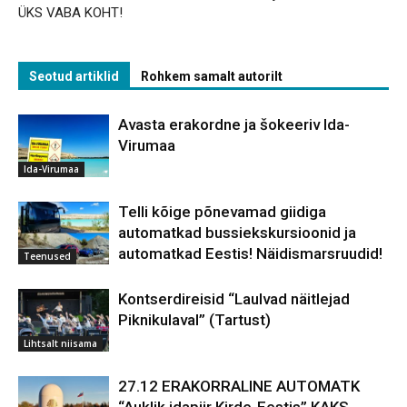
ÜKS VABA KOHT!
Seotud artiklid
Rohkem samalt autorilt
Avasta erakordne ja šokeeriv Ida-
Virumaa
Ida-Virumaa
Telli kõige põnevamad giidiga
automatkad bussiekskursioonid ja
automatkad Eestis! Näidismarsruudid!
Teenused
Kontserdireisid “Laulvad näitlejad
Piknikulaval” (Tartust)
Lihtsalt niisama
27.12 ERAKORRALINE AUTOMATK