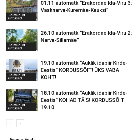
01.11 automatk “Erakordne Ida-Viru 3:
Vasknarva-Kuremäe-Kauksi”
Toimunud
üritused
26.10 automatk “Erakordne Ida-Viru 2:
Narva-Sillamäe”
Toimunud
üritused
19.10 automatk “Auklik idapiir Kirde-
Eestis” KORDUSSÕIT! ÜKS VABA
Toimunud
KOHT!
üritused
18.10 automatk “Auklik idapiir Kirde-
Eestis” KOHAD TÄIS! KORDUSSÕIT
Toimunud
19.10!
üritused
Avasta Eesti