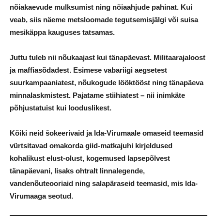
nõiakaevude mulksumist ning nõiaahjude pahinat. Kui
veab, siis näeme metsloomade tegutsemisjälgi või suisa
mesikäppa kauguses tatsamas.
Juttu tuleb nii nõukaajast kui tänapäevast. Militaarajaloost
ja maffiasõdadest. Esimese vabariigi aegsetest
suurkampaaniatest, nõukogude lööktööst ning tänapäeva
minnalaskmistest. Pajatame stiihiatest – nii inimkäte
põhjustatuist kui looduslikest.
Kõiki neid šokeerivaid ja Ida-Virumaale omaseid teemasid
vürtsitavad omakorda giid-matkajuhi kirjeldused
kohalikust elust-olust, kogemused lapsepõlvest
tänapäevani, lisaks ohtralt linnalegende,
vandenõuteooriaid ning salapäraseid teemasid, mis Ida-
Virumaaga seotud.