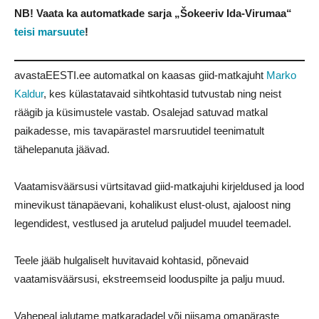
NB! Vaata ka automatkade sarja „Šokeeriv Ida-Virumaa“
teisi marsuute
!
avastaEESTI.ee automatkal on kaasas giid-matkajuht
Marko
Kaldur
, kes külastatavaid sihtkohtasid tutvustab ning neist
räägib ja küsimustele vastab. Osalejad satuvad matkal
paikadesse, mis tavapärastel marsruutidel teenimatult
tähelepanuta jäävad.
Vaatamisväärsusi vürtsitavad giid-matkajuhi kirjeldused ja lood
minevikust tänapäevani, kohalikust elust-olust, ajaloost ning
legendidest, vestlused ja arutelud paljudel muudel teemadel.
Teele jääb hulgaliselt huvitavaid kohtasid, põnevaid
vaatamisväärsusi, ekstreemseid looduspilte ja palju muud.
Vahepeal jalutame matkaradadel või niisama omapäraste