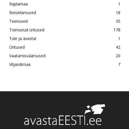
Raplamaa
1
Reisielamused
18
Teenused
35
Toimunud üritused
178
Tule ja avasta!
1
Üritused
42
Vaatamisväärsused
20
Viljandimaa
7