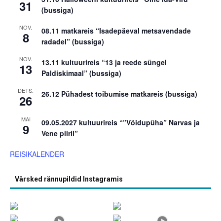
31
(bussiga)
NOV.
08.11 matkareis “Isadepäeval metsavendade
8
radadel” (bussiga)
NOV.
13.11 kultuurireis “13 ja reede süngel
13
Paldiskimaal” (bussiga)
DETS.
26.12 Pühadest toibumise matkareis (bussiga)
26
MAI
09.05.2027 kultuurireis “”Võidupüha” Narvas ja
9
Vene piiril”
REISIKALENDER
Värsked rännupildid Instagramis