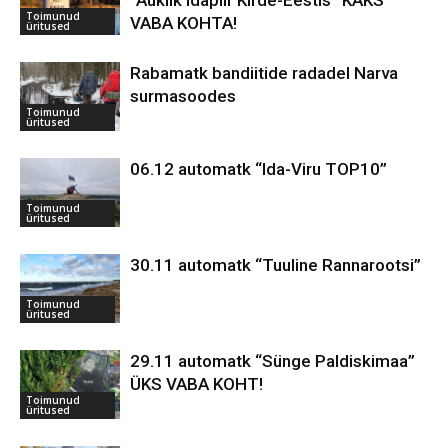
“Auklik idapiir Kirde-Eestis” KAKS
Toimunud
VABA KOHTA!
üritused
Rabamatk bandiitide radadel Narva
surmasoodes
Toimunud
üritused
06.12 automatk “Ida-Viru TOP10”
Toimunud
üritused
30.11 automatk “Tuuline Rannarootsi”
Toimunud
üritused
29.11 automatk “Sünge Paldiskimaa”
ÜKS VABA KOHT!
Toimunud
üritused