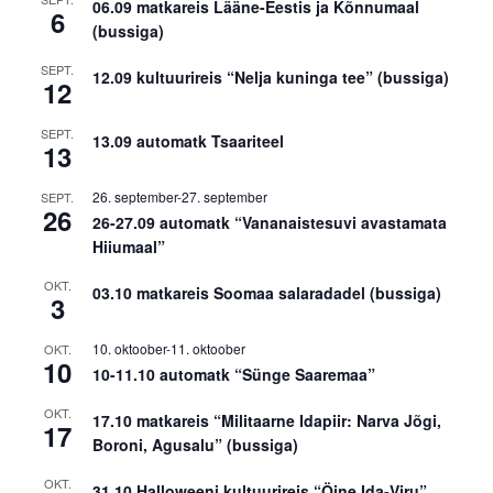
06.09 matkareis Lääne-Eestis ja Kõnnumaal
6
(bussiga)
SEPT.
12.09 kultuurireis “Nelja kuninga tee” (bussiga)
12
SEPT.
13.09 automatk Tsaariteel
13
26. september
-
27. september
SEPT.
26
26-27.09 automatk “Vananaistesuvi avastamata
Hiiumaal”
OKT.
03.10 matkareis Soomaa salaradadel (bussiga)
3
10. oktoober
-
11. oktoober
OKT.
10
10-11.10 automatk “Sünge Saaremaa”
OKT.
17.10 matkareis “Militaarne Idapiir: Narva Jõgi,
17
Boroni, Agusalu” (bussiga)
OKT.
31.10 Halloweeni kultuurireis “Öine Ida-Viru”