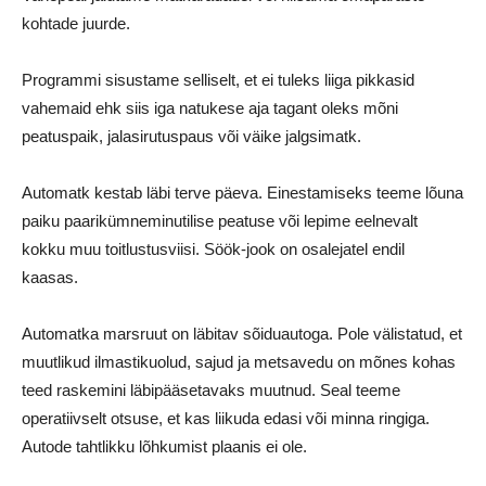
kohtade juurde.
Programmi sisustame selliselt, et ei tuleks liiga pikkasid
vahemaid ehk siis iga natukese aja tagant oleks mõni
peatuspaik, jalasirutuspaus või väike jalgsimatk.
Automatk kestab läbi terve päeva. Einestamiseks teeme lõuna
paiku paarikümneminutilise peatuse või lepime eelnevalt
kokku muu toitlustusviisi. Söök-jook on osalejatel endil
kaasas.
Automatka marsruut on läbitav sõiduautoga. Pole välistatud, et
muutlikud ilmastikuolud, sajud ja metsavedu on mõnes kohas
teed raskemini läbipääsetavaks muutnud. Seal teeme
operatiivselt otsuse, et kas liikuda edasi või minna ringiga.
Autode tahtlikku lõhkumist plaanis ei ole.