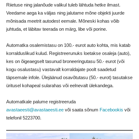
Riietuse ning jalanõude valikul tuleb lähtuda hetke ilmast.
Veedame aega ka väljas ning jalutame mõne objekti juurde
mõnisada meetrit autodest eemale. Mõneski kohas võib
juhtuda, et läbitav teerada on märg, libe või porine.
Automatka osalemistasu on 100.- eurot auto kohta, mis katab
korralduslikud kulud. Registreerunuks loetakse osaleja (auto),
kes on õigeaegselt tasunud broneeringutasu 50.- eurot (või
kogu osalustasu) vastavalt korraldajate poolt saadetud
täpsemale infole. Ülejäänud osavõtutasu (50.- eurot) tasutakse
üritusel kohapeal sularahas või eelnevalt ülekandega.
Automatkale palume registreeruda
avastaeesti@avastaeesti.ee
või saata sõnum
Facebookis
või
telefonil
5223700
.