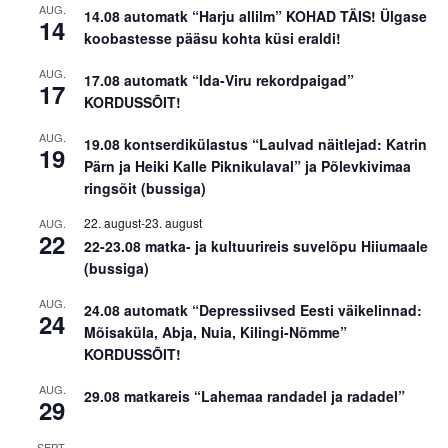
AUG.
14.08 automatk “Harju allilm” KOHAD TÄIS! Ülgase
14
koobastesse pääsu kohta küsi eraldi!
AUG.
17.08 automatk “Ida-Viru rekordpaigad”
17
KORDUSSÕIT!
AUG.
19.08 kontserdikülastus “Laulvad näitlejad: Katrin
19
Pärn ja Heiki Kalle Piknikulaval” ja Põlevkivimaa
ringsõit (bussiga)
22. august
-
23. august
AUG.
22
22-23.08 matka- ja kultuurireis suvelõpu Hiiumaale
(bussiga)
AUG.
24.08 automatk “Depressiivsed Eesti väikelinnad:
24
Mõisaküla, Abja, Nuia, Kilingi-Nõmme”
KORDUSSÕIT!
AUG.
29.08 matkareis “Lahemaa randadel ja radadel”
29
SEPT.