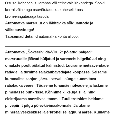
üritusel kohapeal sularahas või eelnevalt ülekandega. Soovi
korral võib kogu osavõtutasu ka koheselt koos
broneeringutasuga tasuda.
Automatka marsruut on läbitav ka sõiduautode ja
väikebussidega!
Täpsemad detailid
automatka kohta allpool.
Automatka „Šokeeriv Ida-Viru 2: põlatud paigad“
marsruudile jäävad hüljatud ja varemeis hiigelkülad ning
omakste poolt põlatud kalmistud. Luurame metsavendade
radadel ja turnime salakaubavedajate koopasse. Seisame
kummalise kanjoni järsul serval , sünge kummitava
rabalauka veerel. Tõuseme tuhamäe nõlvadele ja laskume
pimedasse punkrisse. Kõnnime kiiksuga sillal ning
elektrijaama massiivsel tammil. Tuuli trotsides heidame
pilvepiirilt pilgu põlevkivimaakonnale. Jalutame
mineraalveekeskuse ja erkrohelise laguuni ääres. Kuulame