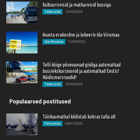
Kultuurireisid ja matkareisid bussiga
12/04/2026
Teenused
Avasta erakordne ja šokeeriv Ida-Virumaa
12/04/2026
Ida-Virumaa
Telli kõige põnevamad giidiga automatkad
bussiekskursioonid ja automatkad Eestis!
Näidismarsruudid!
12/04/2026
Teenused
Populaarsed postitused
Täiskuumatkal kõdistab kobras talla alt
26/01/2020
Pärnumaa