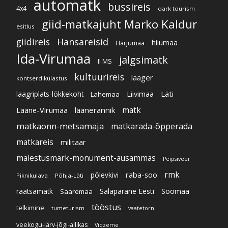
automatk
bussireis
4x4
dark tourism
giid-matkajuht Marko Kaldur
esitlus
giidireis
Hansareisid
hiiumaa
Harjumaa
Ida-Virumaa
jalgsimatk
II MS
kultuurireis
laager
kontserdikülastus
Liivimaa
Läti
laagriplats-lõkkekoht
Lahemaa
Lääne-Virumaa
läänerannik
matk
matkaonn-metsamaja
matkarada-õpperada
matkareis
militaar
mälestusmärk-monument-ausammas
Peipsiveer
raba-soo
rmk
põlevkivi
Piknikulava
Põhja-Läti
Soomaa
Salapärane Eesti
räätsamatk
Saaremaa
tööstus
telkimine
tumeturism
vaatetorn
veekogu-järv-jõgi-allikas
Vidzeme