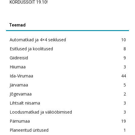
KORDUSSÕIT 19.10!
Teemad
Automatkad ja 4×4 seiklused
10
Esitlused ja koolitused
8
Giidireisid
9
Hiiumaa
3
Ida-Virumaa
44
Järvamaa
5
Jõgevamaa
2
Lihtsalt niisama
3
Loodusmatkad ja väliööbimised
3
Pärnumaa
19
Planeeritud üritused
1