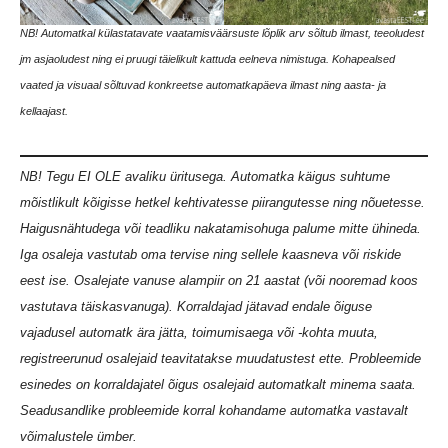
NB! Automatkal külastatavate vaatamisväärsuste lõplik arv sõltub ilmast, teeoludest
jm asjaoludest ning ei pruugi täielikult kattuda eelneva nimistuga. Kohapealsed
vaated ja visuaal sõltuvad konkreetse automatkapäeva ilmast ning aasta- ja
kellaajast.
NB! Tegu EI OLE avaliku üritusega. Automatka käigus suhtume
mõistlikult kõigisse hetkel kehtivatesse piirangutesse ning nõuetesse.
Haigusnähtudega või teadliku nakatamisohuga palume mitte ühineda.
Iga osaleja vastutab oma tervise ning sellele kaasneva või riskide
eest ise. Osalejate vanuse alampiir on 21 aastat (või nooremad koos
vastutava täiskasvanuga). Korraldajad jätavad endale õiguse
vajadusel automatk ära jätta, toimumisaega või -kohta muuta,
registreerunud osalejaid teavitatakse muudatustest ette. Probleemide
esinedes on korraldajatel õigus osalejaid automatkalt minema saata.
Seadusandlike probleemide korral kohandame automatka vastavalt
võimalustele ümber.