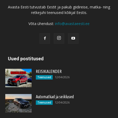
Avasta Eesti tutvustab Eestit ja pakub giidireise, matka- ning
retkejuhi teenuseid kõikjal Eestis.
Võta ühendust:
info@avastaeesti.ee
Uued postitused
REISIKALENDER
12/04/2026
Teenused
Automatkad ja seiklused
12/04/2026
Teenused