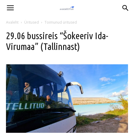
Avaleht
Üritused
Toimunud üritused
29.06 bussireis “Šokeeriv Ida-
Virumaa” (Tallinnast)