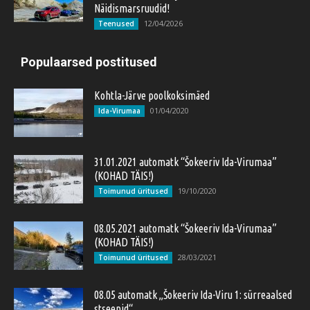
Näidismarsruudid!
12/04/2026
Teenused
Populaarsed postitused
Kohtla-Järve poolkoksimäed
01/04/2020
Ida-Virumaa
31.01.2021 automatk “Šokeeriv Ida-Virumaa”
(KOHAD TÄIS!)
19/10/2020
Toimunud üritused
08.05.2021 automatk “Šokeeriv Ida-Virumaa”
(KOHAD TÄIS!)
28/03/2021
Toimunud üritused
08.05 automatk „Šokeeriv Ida-Viru 1: sürreaalsed
stseenid“