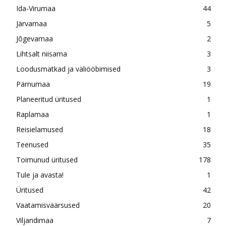
Ida-Virumaa
44
Järvamaa
5
Jõgevamaa
2
Lihtsalt niisama
3
Loodusmatkad ja väliööbimised
3
Pärnumaa
19
Planeeritud üritused
1
Raplamaa
1
Reisielamused
18
Teenused
35
Toimunud üritused
178
Tule ja avasta!
1
Üritused
42
Vaatamisväärsused
20
Viljandimaa
7