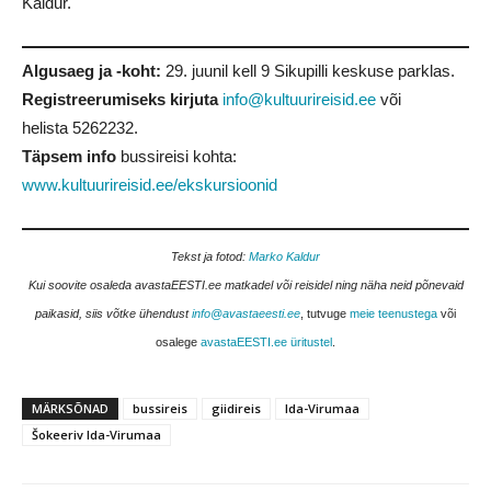
Kaldur.
Algusaeg ja -koht:
29. juunil kell 9 Sikupilli keskuse parklas.
Registreerumiseks kirjuta
info@kultuurireisid.ee
või
helista
5262232
.
Täpsem info
bussireisi kohta:
www.kultuurireisid.ee/ekskursioonid
Tekst ja fotod:
Marko Kaldur
Kui soovite osaleda avastaEESTI.ee matkadel või reisidel ning näha neid põnevaid
paikasid, siis võtke ühendust
info@avastaeesti.ee
, tutvuge
meie teenustega
või
osalege
avastaEESTI.ee üritustel
.
MÄRKSÕNAD
bussireis
giidireis
Ida-Virumaa
Šokeeriv Ida-Virumaa