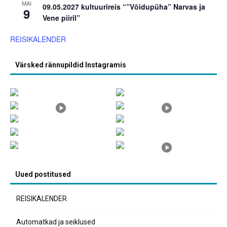
MAI
09.05.2027 kultuurireis “”Võidupüha” Narvas ja
9
Vene piiril”
REISIKALENDER
Värsked rännupildid Instagramis
Uued postitused
REISIKALENDER
Automatkad ja seiklused