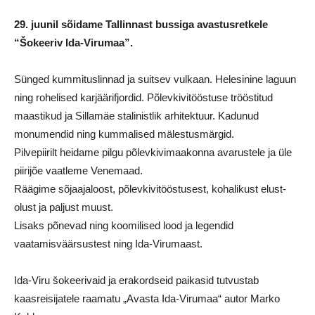
29. juunil sõidame Tallinnast bussiga avastusretkele
“Šokeeriv Ida-Virumaa”.
Sünged kummituslinnad ja suitsev vulkaan. Helesinine laguun
ning rohelised karjäärifjordid. Põlevkivitööstuse trööstitud
maastikud ja Sillamäe stalinistlik arhitektuur. Kadunud
monumendid ning kummalised mälestusmärgid.
Pilvepiirilt heidame pilgu põlevkivimaakonna avarustele ja üle
piirijõe vaatleme Venemaad.
Räägime sõjaajaloost, põlevkivitööstusest, kohalikust elust-
olust ja paljust muust.
Lisaks põnevad ning koomilised lood ja legendid
vaatamisväärsustest ning Ida-Virumaast.
Ida-Viru šokeerivaid ja erakordseid paikasid tutvustab
kaasreisijatele raamatu „Avasta Ida-Virumaa“ autor Marko