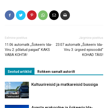
Eelmine postitus
Järgmine postitus
11.06 automatk „Šokeeriv Ida-
23.07 automatk „Šokeeriv Ida-
Viru 2: põlatud paigad“ KAKS
Viru 3: ürgsed episoodid“
VABA KOHTA!
KOHAD TÄIS!
Seotud artiklid
Rohkem samalt autorilt
Kultuurireisid ja matkareisid bussiga
Teenused
Avasta erakordne ja šokeeriv Ida-