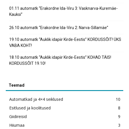
01.11 automatk “Erakordne Ida-Viru 3: Vasknarva-Kuremäe-
Kauksi”
26.10 automatk “Erakordne Ida-Viru 2: Narva-Sillamäe”
19.10 automatk “Auklik idapiir Kirde-Eestis” KORDUSSÕIT! ÜKS
VABA KOHT!
18.10 automatk “Auklik idapiir Kirde-Eestis” KOHAD TÄIS!
KORDUSSÕIT 19.10!
Teemad
Automatkad ja 4×4 seiklused
10
Esitlused ja koolitused
8
Giidireisid
9
Hiiumaa
3