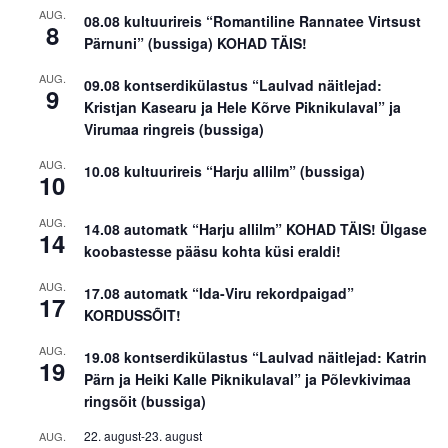
AUG.
08.08 kultuurireis “Romantiline Rannatee Virtsust
8
Pärnuni” (bussiga) KOHAD TÄIS!
AUG.
09.08 kontserdikülastus “Laulvad näitlejad:
9
Kristjan Kasearu ja Hele Kõrve Piknikulaval” ja
Virumaa ringreis (bussiga)
AUG.
10.08 kultuurireis “Harju allilm” (bussiga)
10
AUG.
14.08 automatk “Harju allilm” KOHAD TÄIS! Ülgase
14
koobastesse pääsu kohta küsi eraldi!
AUG.
17.08 automatk “Ida-Viru rekordpaigad”
17
KORDUSSÕIT!
AUG.
19.08 kontserdikülastus “Laulvad näitlejad: Katrin
19
Pärn ja Heiki Kalle Piknikulaval” ja Põlevkivimaa
ringsõit (bussiga)
22. august
-
23. august
AUG.