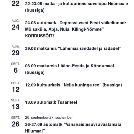
22
22-23.08 matka- ja kultuurireis suvelõpu Hiiumaale
(bussiga)
AUG.
24.08 automatk “Depressiivsed Eesti väikelinnad:
24
Mõisaküla, Abja, Nuia, Kilingi-Nõmme”
KORDUSSÕIT!
AUG.
29.08 matkareis “Lahemaa randadel ja radadel”
29
SEPT.
06.09 matkareis Lääne-Eestis ja Kõnnumaal
6
(bussiga)
SEPT.
12.09 kultuurireis “Nelja kuninga tee” (bussiga)
12
SEPT.
13.09 automatk Tsaariteel
13
26. september
-
27. september
SEPT.
26
26-27.09 automatk “Vananaistesuvi avastamata
Hiiumaal”