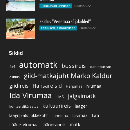
05/04/2022
Toimunud üritused
Esitlus “Venemaa sõjakolded”
28/04/2022
Esitlused ja koolitused
Sildid
automatk
bussireis
4x4
dark tourism
giid-matkajuht Marko Kaldur
esitlus
giidireis
Hansareisid
hiiumaa
Harjumaa
Ida-Virumaa
jalgsimatk
II MS
kultuurireis
laager
kontserdikülastus
Liivimaa
Läti
laagriplats-lõkkekoht
Lahemaa
Lääne-Virumaa
läänerannik
matk