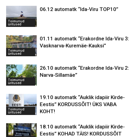
06.12 automatk “Ida-Viru TOP10”
Toimunud
üritused
01.11 automatk “Erakordne Ida-Viru 3:
Vasknarva-Kuremäe-Kauksi”
Toimunud
üritused
26.10 automatk “Erakordne Ida-Viru 2:
Narva-Sillamäe”
Toimunud
üritused
19.10 automatk “Auklik idapiir Kirde-
Eestis” KORDUSSÕIT! ÜKS VABA
Toimunud
KOHT!
üritused
18.10 automatk “Auklik idapiir Kirde-
Eestis” KOHAD TÄIS! KORDUSSÕIT