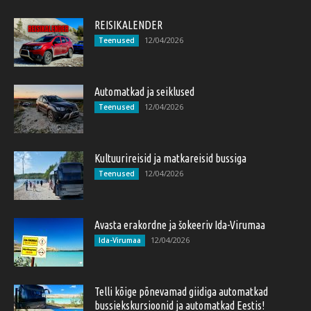
REISIKALENDER
12/04/2026
Teenused
Automatkad ja seiklused
12/04/2026
Teenused
Kultuurireisid ja matkareisid bussiga
12/04/2026
Teenused
Avasta erakordne ja šokeeriv Ida-Virumaa
12/04/2026
Ida-Virumaa
Telli kõige põnevamad giidiga automatkad
bussiekskursioonid ja automatkad Eestis!