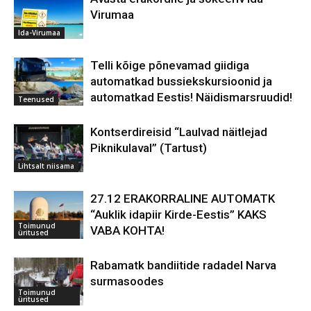
Virumaa
Ida-Virumaa
Telli kõige põnevamad giidiga
automatkad bussiekskursioonid ja
automatkad Eestis! Näidismarsruudid!
Teenused
Kontserdireisid “Laulvad näitlejad
Piknikulaval” (Tartust)
Lihtsalt niisama
27.12 ERAKORRALINE AUTOMATK
“Auklik idapiir Kirde-Eestis” KAKS
Toimunud
VABA KOHTA!
üritused
Rabamatk bandiitide radadel Narva
surmasoodes
Toimunud
üritused