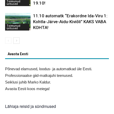
Toimunud
19.10!
üritused
11.10 automatk “Erakordne Ida-Viru 1:
Kohtla-Järve-Aidu-Kiviõli” KAKS VABA
Toimunud
KOHTA!
üritused
Avasta Eesti
Põnevad elamused, loodus- ja automatkad üle Eesti.
Professionaalse giid-matkajuhi teenused.
Seiklusi juhib Marko Kaldur.
Avasta Eesti koos meiega!
Lähiaja reisid ja sündmused