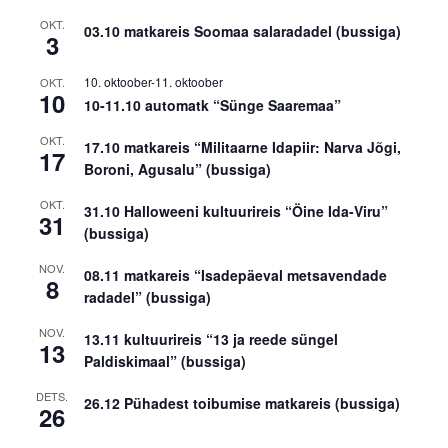
OKT.
03.10 matkareis Soomaa salaradadel (bussiga)
3
10. oktoober
-
11. oktoober
OKT.
10
10-11.10 automatk “Sünge Saaremaa”
OKT.
17.10 matkareis “Militaarne Idapiir: Narva Jõgi,
17
Boroni, Agusalu” (bussiga)
OKT.
31.10 Halloweeni kultuurireis “Öine Ida-Viru”
31
(bussiga)
NOV.
08.11 matkareis “Isadepäeval metsavendade
8
radadel” (bussiga)
NOV.
13.11 kultuurireis “13 ja reede süngel
13
Paldiskimaal” (bussiga)
DETS.
26.12 Pühadest toibumise matkareis (bussiga)
26