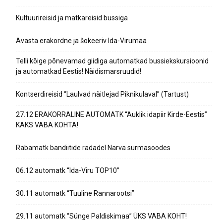
Kultuurireisid ja matkareisid bussiga
Avasta erakordne ja šokeeriv Ida-Virumaa
Telli kõige põnevamad giidiga automatkad bussiekskursioonid
ja automatkad Eestis! Näidismarsruudid!
Kontserdireisid “Laulvad näitlejad Piknikulaval” (Tartust)
27.12 ERAKORRALINE AUTOMATK “Auklik idapiir Kirde-Eestis”
KAKS VABA KOHTA!
Rabamatk bandiitide radadel Narva surmasoodes
06.12 automatk “Ida-Viru TOP10”
30.11 automatk “Tuuline Rannarootsi”
29.11 automatk “Sünge Paldiskimaa” ÜKS VABA KOHT!