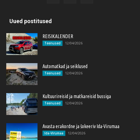
Uued postitused
REISIKALENDER
12/04/2026
Teenused
Automatkad ja seiklused
12/04/2026
Teenused
Kultuurireisid ja matkareisid bussiga
12/04/2026
Teenused
Avasta erakordne ja šokeeriv Ida-Virumaa
12/04/2026
Ida-Virumaa