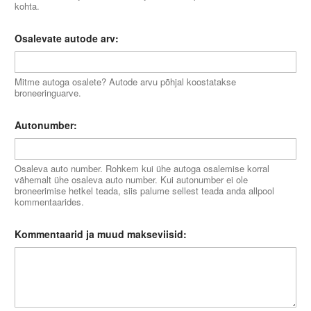
kohta.
Osalevate autode arv:
Mitme autoga osalete? Autode arvu põhjal koostatakse
broneeringuarve.
Autonumber:
Osaleva auto number. Rohkem kui ühe autoga osalemise korral
vähemalt ühe osaleva auto number. Kui autonumber ei ole
broneerimise hetkel teada, siis palume sellest teada anda allpool
kommentaarides.
Kommentaarid ja muud makseviisid: