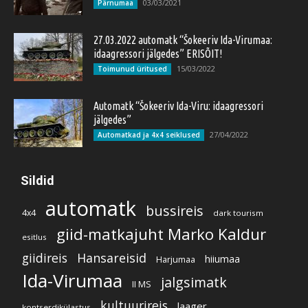
03/03/2021
Pärnumaa
27.03.2022 automatk “Šokeeriv Ida-Virumaa:
idaagressori jälgedes” ERISÕIT!
15/03/2022
Toimunud üritused
Automatk “Šokeeriv Ida-Viru: idaagressori
jälgedes”
27/04/2022
Automatkad ja 4x4 seiklused
Sildid
automatk
bussireis
4x4
dark tourism
giid-matkajuht Marko Kaldur
esitlus
giidireis
Hansareisid
hiiumaa
Harjumaa
Ida-Virumaa
jalgsimatk
II MS
kultuurireis
laager
kontserdikülastus