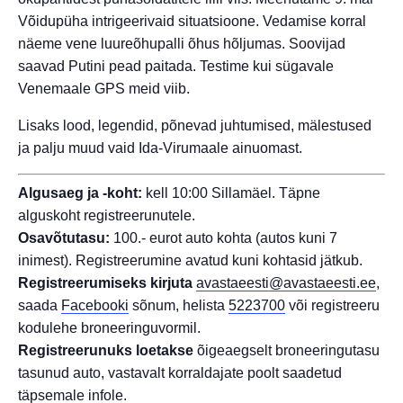
Võidupüha intrigeerivaid situatsioone. Vedamise korral
näeme vene luureõhupalli õhus hõljumas. Soovijad
saavad Putini pead paitada. Testime kui sügavale
Venemaale GPS meid viib.
Lisaks lood, legendid, põnevad juhtumised, mälestused
ja palju muud vaid Ida-Virumaale ainuomast.
Algusaeg ja -koht:
kell 10:00 Sillamäel. Täpne
alguskoht registreerunutele.
Osavõtutasu:
100.- eurot auto kohta (autos kuni 7
inimest). Registreerumine avatud kuni kohtasid jätkub.
Registreerumiseks kirjuta
avastaeesti@avastaeesti.ee
,
saada
Facebooki
sõnum, helista
5223700
või registreeru
kodulehe broneeringuvormil.
Registreerunuks loetakse
õigeaegselt broneeringutasu
tasunud auto, vastavalt korraldajate poolt saadetud
täpsemale infole.