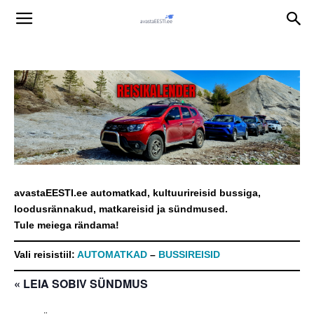
avastaEESTI.ee automatkad, kultuurireisid bussiga,
loodusrännakud, matkareisid ja sündmused.
Tule meiega rändama!
Vali reisistiil:
AUTOMATKAD
–
BUSSIREISID
« LEIA SOBIV SÜNDMUS