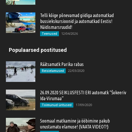
Telli kõige põnevamad giidiga automatkad
bussiekskursioonid ja automatkad Eestis!
Näidismarsruudid!
12/04/2026
Teenused
Populaarsed postitused
Räätsamatk Parika rabas
22/03/2020
Reisielamused
26.09.2020 SEIKLUSFESTI ERI automatk “Šokeeriv
Ida-Virumaa”
17/09/2020
Toimunud üritused
Soomaal matkamine ja ööbimine pakub
unustamatu elamuse! (VAATA VIDEOT!)