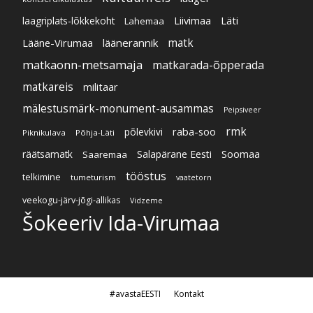
Liivimaa
Läti
laagriplats-lõkkekoht
Lahemaa
Lääne-Virumaa
läänerannik
matk
matkaonn-metsamaja
matkarada-õpperada
matkareis
militaar
mälestusmärk-monument-ausammas
Peipsiveer
raba-soo
rmk
põlevkivi
Piknikulava
Põhja-Läti
Soomaa
Salapärane Eesti
räätsamatk
Saaremaa
tööstus
telkimine
tumeturism
vaatetorn
veekogu-järv-jõgi-allikas
Vidzeme
Šokeeriv Ida-Virumaa
#avastaEESTI
Kontakt