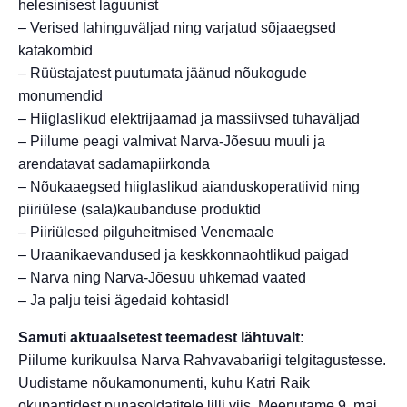
helesinisest laguunist
– Verised lahinguväljad ning varjatud sõjaaegsed
katakombid
– Rüüstajatest puutumata jäänud nõukogude
monumendid
– Hiiglaslikud elektrijaamad ja massiivsed tuhaväljad
– Piilume peagi valmivat Narva-Jõesuu muuli ja
arendatavat sadamapiirkonda
– Nõukaaegsed hiiglaslikud aianduskoperatiivid ning
piiriülese (sala)kaubanduse produktid
– Piiriülesed pilguheitmised Venemaale
– Uraanikaevandused ja keskkonnaohtlikud paigad
– Narva ning Narva-Jõesuu uhkemad vaated
– Ja palju teisi ägedaid kohtasid!
Samuti aktuaalsetest teemadest lähtuvalt:
Piilume kurikuulsa Narva Rahvavabariigi telgitagustesse.
Uudistame nõukamonumenti, kuhu Katri Raik
okupantidest punasoldatitele lilli viis. Meenutame 9. mai