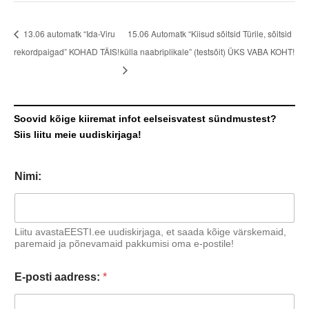
13.06 automatk “Ida-Viru
15.06 Automatk “Kiisud sõitsid Türile, sõitsid
rekordpaigad” KOHAD TÄIS!
külla naabriplikale” (testsõit) ÜKS VABA KOHT!
Soovid kõige kiiremat infot eelseisvatest sündmustest?
Siis liitu meie uudiskirjaga!
Nimi:
Liitu avastaEESTI.ee uudiskirjaga, et saada kõige värskemaid,
paremaid ja põnevamaid pakkumisi oma e-postile!
E-posti aadress:
*