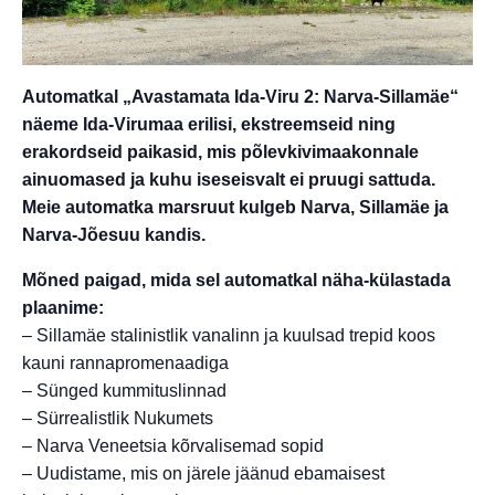
Automatkal „Avastamata Ida-Viru 2: Narva-Sillamäe“
näeme Ida-Virumaa erilisi, ekstreemseid ning
erakordseid paikasid, mis põlevkivimaakonnale
ainuomased ja kuhu iseseisvalt ei pruugi sattuda.
Meie automatka marsruut kulgeb Narva, Sillamäe ja
Narva-Jõesuu kandis.
Mõned paigad, mida sel automatkal näha-külastada
plaanime:
– Sillamäe stalinistlik vanalinn ja kuulsad trepid koos
kauni rannapromenaadiga
– Sünged kummituslinnad
– Sürrealistlik Nukumets
– Narva Veneetsia kõrvalisemad sopid
– Uudistame, mis on järele jäänud ebamaisest