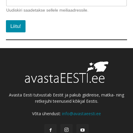
Uudiskiri saadetakse sellele meiliaadressile.
Liitu!
Avasta Eesti tutvustab Eestit ja pakub giidireise, matka- ning
retkejuhi teenuseid kõikjal Eestis.
Võta ühendust:
info@avastaeesti.ee