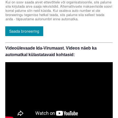
Kui on soov saada arvet ettevõttele või organisatsioonile, siis palume
siia kirjutada arve saaja rekvisiidid. Alternatiivsete makseviiside soovi
korral palume siin neid küsida. Kui osaleva auto number ei ole
broneeringu tegemise hetkel teada, siis palume siia sellest teada
anda - täpsustame autonumbri enne automatka.
Saada broneering
Videoülevaade Ida-Virumaast. Videos näeb ka
automatkal külastatavaid kohtasid: