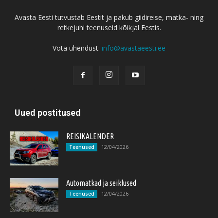
Avasta Eesti tutvustab Eestit ja pakub giidireise, matka- ning
retkejuhi teenuseid kõikjal Eestis.
Võta ühendust:
info@avastaeesti.ee
Uued postitused
REISIKALENDER
12/04/2026
Teenused
Automatkad ja seiklused
12/04/2026
Teenused