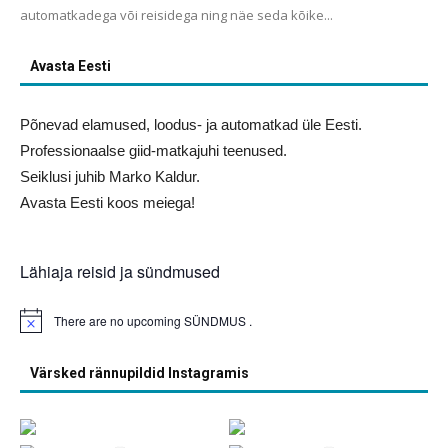
automatkadega või reisidega ning näe seda kõike...
Avasta Eesti
Põnevad elamused, loodus- ja automatkad üle Eesti.
Professionaalse giid-matkajuhi teenused.
Seiklusi juhib Marko Kaldur.
Avasta Eesti koos meiega!
Lähiaja reisid ja sündmused
There are no upcoming SÜNDMUS .
Notice
Värsked rännupildid Instagramis