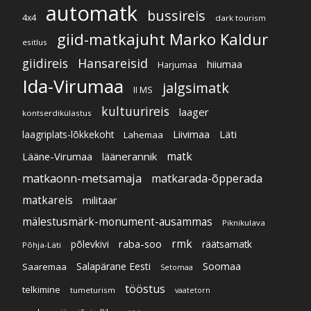
automatk
bussireis
4x4
dark tourism
giid-matkajuht Marko Kaldur
esitlus
giidireis
Hansareisid
hiiumaa
Harjumaa
Ida-Virumaa
jalgsimatk
II MS
kultuurireis
laager
kontserdikülastus
Liivimaa
Läti
laagriplats-lõkkekoht
Lahemaa
Lääne-Virumaa
läänerannik
matk
matkaonn-metsamaja
matkarada-õpperada
matkareis
militaar
mälestusmärk-monument-ausammas
Piknikulava
raba-soo
rmk
põlevkivi
räätsamatk
Põhja-Läti
Soomaa
Salapärane Eesti
Saaremaa
Setomaa
tööstus
telkimine
tumeturism
vaatetorn