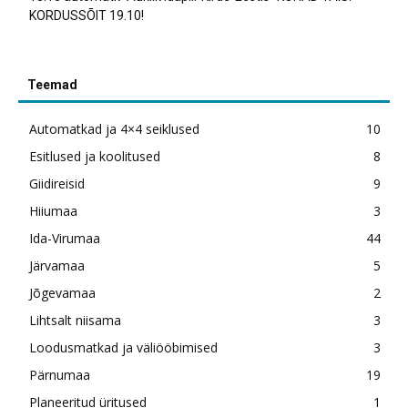
KORDUSSÕIT 19.10!
Teemad
Automatkad ja 4×4 seiklused
10
Esitlused ja koolitused
8
Giidireisid
9
Hiiumaa
3
Ida-Virumaa
44
Järvamaa
5
Jõgevamaa
2
Lihtsalt niisama
3
Loodusmatkad ja väliööbimised
3
Pärnumaa
19
Planeeritud üritused
1