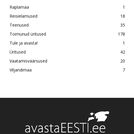
Raplamaa
1
Reisielamused
18
Teenused
35
Toimunud üritused
178
Tule ja avasta!
1
Üritused
42
Vaatamisväärsused
20
Viljandimaa
7