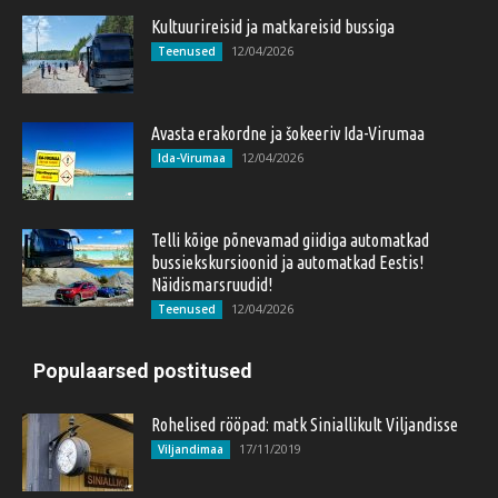
Kultuurireisid ja matkareisid bussiga
12/04/2026
Teenused
Avasta erakordne ja šokeeriv Ida-Virumaa
12/04/2026
Ida-Virumaa
Telli kõige põnevamad giidiga automatkad
bussiekskursioonid ja automatkad Eestis!
Näidismarsruudid!
12/04/2026
Teenused
Populaarsed postitused
Rohelised rööpad: matk Siniallikult Viljandisse
17/11/2019
Viljandimaa