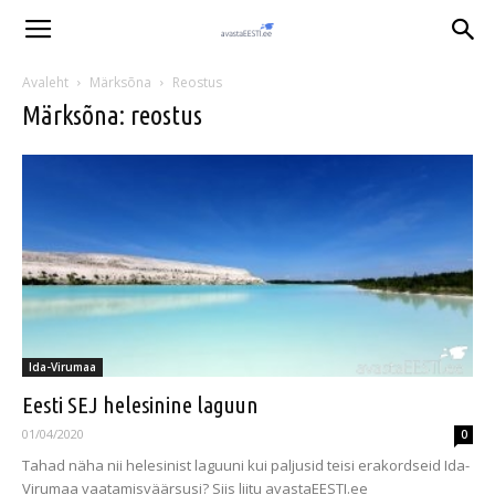
Avaleht
Märksõna
Reostus
Märksõna: reostus
Ida-Virumaa
Eesti SEJ helesinine laguun
01/04/2020
0
Tahad näha nii helesinist laguuni kui paljusid teisi erakordseid Ida-
Virumaa vaatamisväärsusi? Siis liitu avastaEESTI.ee