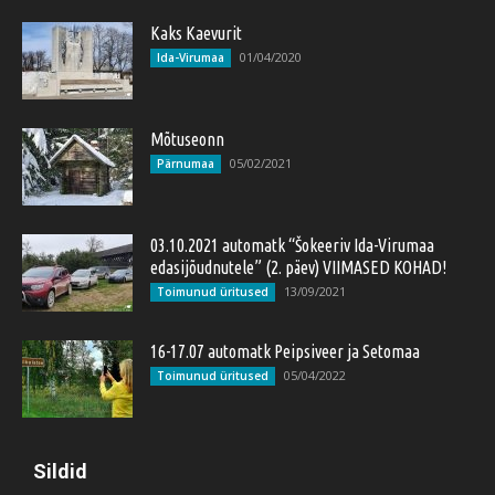
Kaks Kaevurit
01/04/2020
Ida-Virumaa
Mõtuseonn
05/02/2021
Pärnumaa
03.10.2021 automatk “Šokeeriv Ida-Virumaa
edasijõudnutele” (2. päev) VIIMASED KOHAD!
13/09/2021
Toimunud üritused
16-17.07 automatk Peipsiveer ja Setomaa
05/04/2022
Toimunud üritused
Sildid