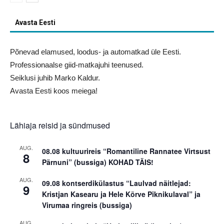
Avasta Eesti
Põnevad elamused, loodus- ja automatkad üle Eesti.
Professionaalse giid-matkajuhi teenused.
Seiklusi juhib Marko Kaldur.
Avasta Eesti koos meiega!
Lähiaja reisid ja sündmused
AUG.
08.08 kultuurireis “Romantiline Rannatee Virtsust
8
Pärnuni” (bussiga) KOHAD TÄIS!
AUG.
09.08 kontserdikülastus “Laulvad näitlejad:
9
Kristjan Kasearu ja Hele Kõrve Piknikulaval” ja
Virumaa ringreis (bussiga)
AUG.