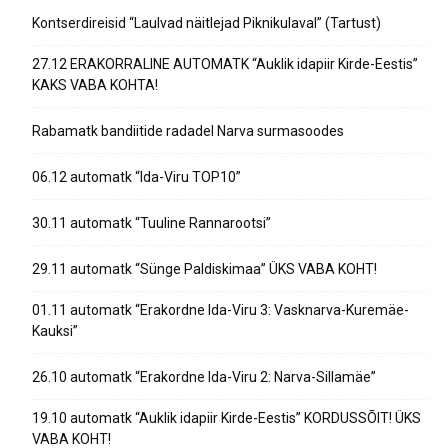
Kontserdireisid “Laulvad näitlejad Piknikulaval” (Tartust)
27.12 ERAKORRALINE AUTOMATK “Auklik idapiir Kirde-Eestis”
KAKS VABA KOHTA!
Rabamatk bandiitide radadel Narva surmasoodes
06.12 automatk “Ida-Viru TOP10”
30.11 automatk “Tuuline Rannarootsi”
29.11 automatk “Sünge Paldiskimaa” ÜKS VABA KOHT!
01.11 automatk “Erakordne Ida-Viru 3: Vasknarva-Kuremäe-
Kauksi”
26.10 automatk “Erakordne Ida-Viru 2: Narva-Sillamäe”
19.10 automatk “Auklik idapiir Kirde-Eestis” KORDUSSÕIT! ÜKS
VABA KOHT!