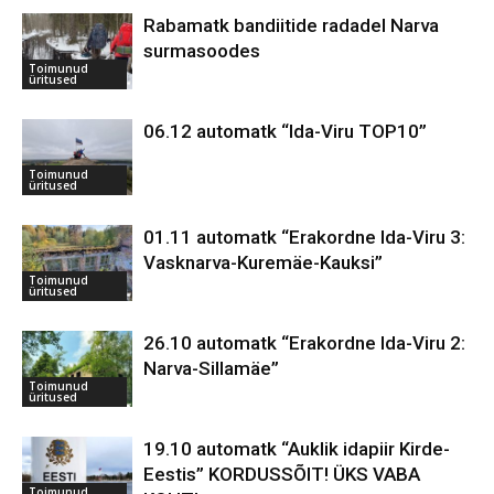
Rabamatk bandiitide radadel Narva
surmasoodes
Toimunud
üritused
06.12 automatk “Ida-Viru TOP10”
Toimunud
üritused
01.11 automatk “Erakordne Ida-Viru 3:
Vasknarva-Kuremäe-Kauksi”
Toimunud
üritused
26.10 automatk “Erakordne Ida-Viru 2:
Narva-Sillamäe”
Toimunud
üritused
19.10 automatk “Auklik idapiir Kirde-
Eestis” KORDUSSÕIT! ÜKS VABA
Toimunud