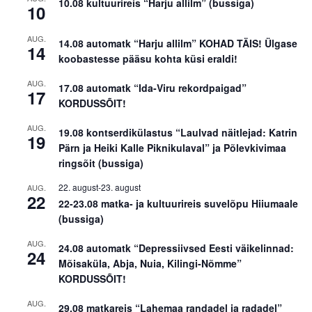
10.08 kultuurireis “Harju allilm” (bussiga)
10
AUG.
14.08 automatk “Harju allilm” KOHAD TÄIS! Ülgase
14
koobastesse pääsu kohta küsi eraldi!
AUG.
17.08 automatk “Ida-Viru rekordpaigad”
17
KORDUSSÕIT!
AUG.
19.08 kontserdikülastus “Laulvad näitlejad: Katrin
19
Pärn ja Heiki Kalle Piknikulaval” ja Põlevkivimaa
ringsõit (bussiga)
22. august
-
23. august
AUG.
22
22-23.08 matka- ja kultuurireis suvelõpu Hiiumaale
(bussiga)
AUG.
24.08 automatk “Depressiivsed Eesti väikelinnad:
24
Mõisaküla, Abja, Nuia, Kilingi-Nõmme”
KORDUSSÕIT!
AUG.
29.08 matkareis “Lahemaa randadel ja radadel”