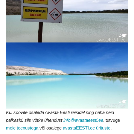
Kui soovite osaleda Avasta Eesti reisidel ning näha neid
paikasid, siis võtke ühendust
info@avastaeesti.ee
, tutvuge
meie teenustega
või osalege
avastaEESTI.ee üritustel
.