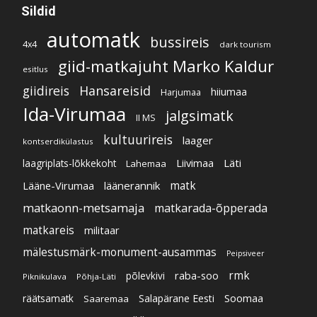
Sildid
automatk
bussireis
4x4
dark tourism
giid-matkajuht Marko Kaldur
esitlus
giidireis
Hansareisid
hiiumaa
Harjumaa
Ida-Virumaa
jalgsimatk
II MS
kultuurireis
laager
kontserdikülastus
Liivimaa
Läti
laagriplats-lõkkekoht
Lahemaa
Lääne-Virumaa
läänerannik
matk
matkaonn-metsamaja
matkarada-õpperada
matkareis
militaar
mälestusmärk-monument-ausammas
Peipsiveer
raba-soo
rmk
põlevkivi
Piknikulava
Põhja-Läti
Soomaa
Salapärane Eesti
räätsamatk
Saaremaa