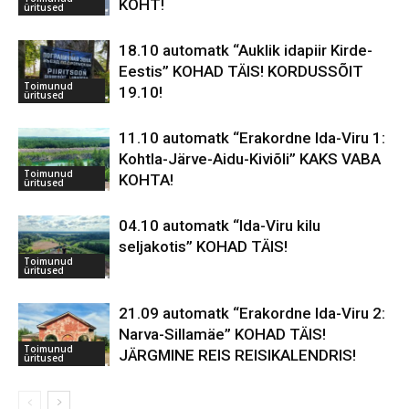
KOHT!
üritused
18.10 automatk “Auklik idapiir Kirde-
Eestis” KOHAD TÄIS! KORDUSSÕIT
Toimunud
19.10!
üritused
11.10 automatk “Erakordne Ida-Viru 1:
Kohtla-Järve-Aidu-Kiviõli” KAKS VABA
Toimunud
KOHTA!
üritused
04.10 automatk “Ida-Viru kilu
seljakotis” KOHAD TÄIS!
Toimunud
üritused
21.09 automatk “Erakordne Ida-Viru 2:
Narva-Sillamäe” KOHAD TÄIS!
Toimunud
JÄRGMINE REIS REISIKALENDRIS!
üritused