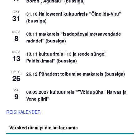
Boroni, Agusalu” (bussiga)
OKT.
31.10 Halloweeni kultuurireis “Öine Ida-Viru”
31
(bussiga)
NOV.
08.11 matkareis “Isadepäeval metsavendade
8
radadel” (bussiga)
NOV.
13.11 kultuurireis “13 ja reede süngel
13
Paldiskimaal” (bussiga)
DETS.
26.12 Pühadest toibumise matkareis (bussiga)
26
MAI
09.05.2027 kultuurireis “”Võidupüha” Narvas ja
9
Vene piiril”
REISIKALENDER
Värsked rännupildid Instagramis