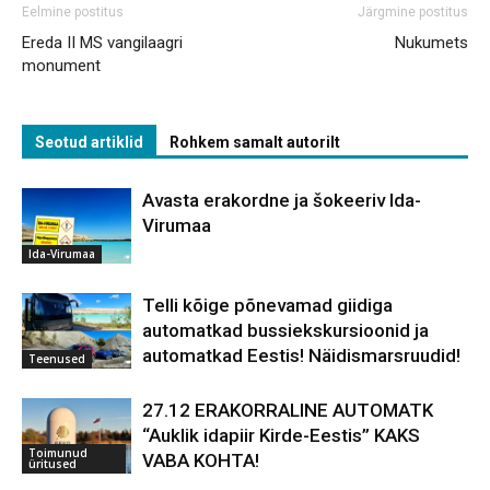
Eelmine postitus
Järgmine postitus
Ereda II MS vangilaagri
Nukumets
monument
Seotud artiklid
Rohkem samalt autorilt
Avasta erakordne ja šokeeriv Ida-
Virumaa
Ida-Virumaa
Telli kõige põnevamad giidiga
automatkad bussiekskursioonid ja
automatkad Eestis! Näidismarsruudid!
Teenused
27.12 ERAKORRALINE AUTOMATK
“Auklik idapiir Kirde-Eestis” KAKS
Toimunud
VABA KOHTA!
üritused