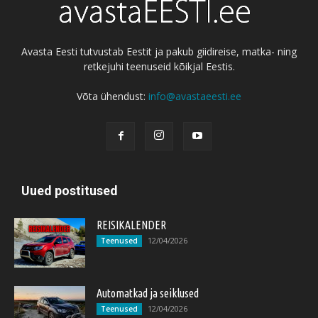
Avasta Eesti tutvustab Eestit ja pakub giidireise, matka- ning
retkejuhi teenuseid kõikjal Eestis.
Võta ühendust:
info@avastaeesti.ee
Uued postitused
REISIKALENDER
12/04/2026
Teenused
Automatkad ja seiklused
12/04/2026
Teenused