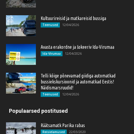
Kultuurireisid ja matkareisid bussiga
12/04/2026
Teenused
Avasta erakordne ja šokeeriv Ida-Virumaa
12/04/2026
Ida-Virumaa
Telli kõige põnevamad giidiga automatkad
bussiekskursioonid ja automatkad Eestis!
Näidismarsruudid!
12/04/2026
Teenused
Populaarsed postitused
Räätsamatk Parika rabas
22/03/2020
Reisielamused