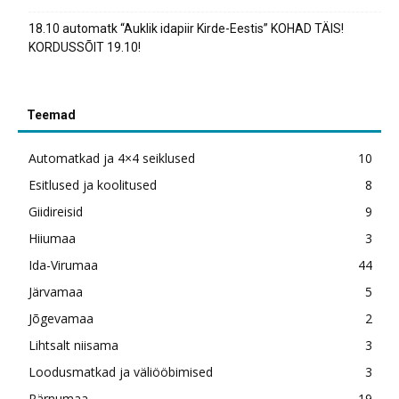
18.10 automatk “Auklik idapiir Kirde-Eestis” KOHAD TÄIS!
KORDUSSÕIT 19.10!
Teemad
Automatkad ja 4×4 seiklused
10
Esitlused ja koolitused
8
Giidireisid
9
Hiiumaa
3
Ida-Virumaa
44
Järvamaa
5
Jõgevamaa
2
Lihtsalt niisama
3
Loodusmatkad ja väliööbimised
3
Pärnumaa
19