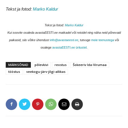
Tekst ja fotod:
Marko Kaldur
Tekst ja fotod:
Marko Kaldur
Kui soovite osaleda avastaEESTI.ee matkadel või reisidel ning näha neid põnevaid
paikasid, siis võtke ühendust
info@avastaeesti.ee
, tutvuge
meie teenustega
või
osalege
avastaEESTI.ee üritustel
.
MÄRKSÕNAD
põlevkivi
reostus
Šokeeriv Ida-Virumaa
tööstus
veekogu-järv-jõgi-allikas