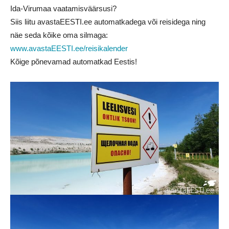
Ida-Virumaa vaatamisväärsusi?
Siis liitu avastaEESTI.ee automatkadega või reisidega ning
näe seda kõike oma silmaga:
www.avastaEESTI.ee/reisikalender
Kõige põnevamad automatkad Eestis!