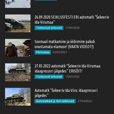
26.09.2020 SEIKLUSFESTI ERI automatk “Šokeeriv
Ida-Virumaa”
17/09/2020
Toimunud üritused
Soomaal matkamine ja ööbimine pakub
unustamatu elamuse! (VAATA VIDEOT!)
03/03/2021
Pärnumaa
27.03.2022 automatk “Šokeeriv Ida-Virumaa:
idaagressori jälgedes” ERISÕIT!
15/03/2022
Toimunud üritused
Automatk “Šokeeriv Ida-Viru: idaagressori
jälgedes”
27/04/2022
Automatkad ja 4x4 seiklused