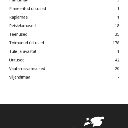
Planeeritud üritused
1
Raplamaa
1
Reisielamused
18
Teenused
35
Toimunud üritused
178
Tule ja avasta!
1
Üritused
42
Vaatamisväärsused
20
Viljandimaa
7