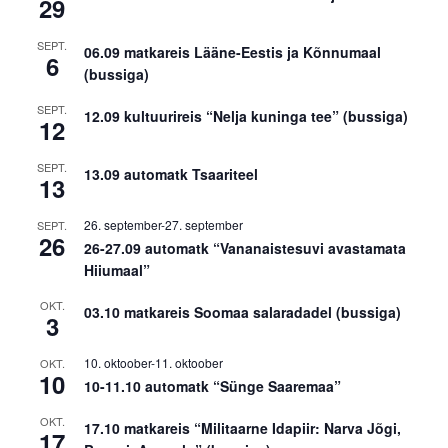
29
SEPT.
06.09 matkareis Lääne-Eestis ja Kõnnumaal
6
(bussiga)
SEPT.
12.09 kultuurireis “Nelja kuninga tee” (bussiga)
12
SEPT.
13.09 automatk Tsaariteel
13
26. september
-
27. september
SEPT.
26
26-27.09 automatk “Vananaistesuvi avastamata
Hiiumaal”
OKT.
03.10 matkareis Soomaa salaradadel (bussiga)
3
10. oktoober
-
11. oktoober
OKT.
10
10-11.10 automatk “Sünge Saaremaa”
OKT.
17.10 matkareis “Militaarne Idapiir: Narva Jõgi,
17