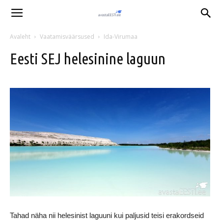
Avaleht
Vaatamisväärsused
Ida-Virumaa
Eesti SEJ helesinine laguun
Tahad näha nii helesinist laguuni kui paljusid teisi erakordseid