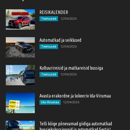
REISIKALENDER
12/04/2026
Teenused
Automatkad ja seiklused
12/04/2026
Teenused
Kultuurireisid ja matkareisid bussiga
12/04/2026
Teenused
Avasta erakordne ja šokeeriv Ida-Virumaa
12/04/2026
Ida-Virumaa
Telli kõige põnevamad giidiga automatkad
bussiekskursioonid ja automatkad Eestis!