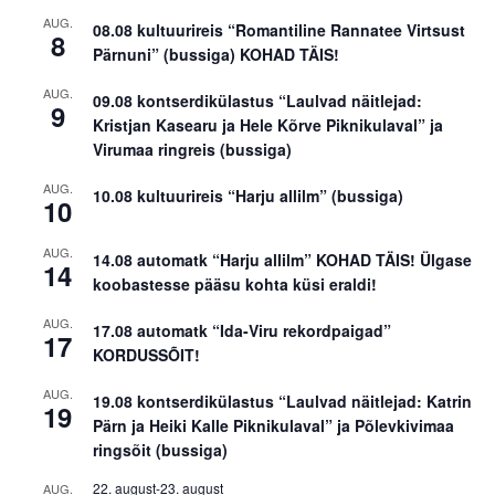
AUG.
08.08 kultuurireis “Romantiline Rannatee Virtsust
8
Pärnuni” (bussiga) KOHAD TÄIS!
AUG.
09.08 kontserdikülastus “Laulvad näitlejad:
9
Kristjan Kasearu ja Hele Kõrve Piknikulaval” ja
Virumaa ringreis (bussiga)
AUG.
10.08 kultuurireis “Harju allilm” (bussiga)
10
AUG.
14.08 automatk “Harju allilm” KOHAD TÄIS! Ülgase
14
koobastesse pääsu kohta küsi eraldi!
AUG.
17.08 automatk “Ida-Viru rekordpaigad”
17
KORDUSSÕIT!
AUG.
19.08 kontserdikülastus “Laulvad näitlejad: Katrin
19
Pärn ja Heiki Kalle Piknikulaval” ja Põlevkivimaa
ringsõit (bussiga)
22. august
-
23. august
AUG.