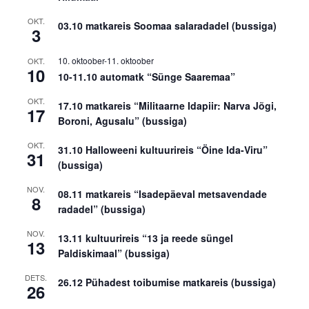
OKT.
03.10 matkareis Soomaa salaradadel (bussiga)
3
10. oktoober
-
11. oktoober
OKT.
10
10-11.10 automatk “Sünge Saaremaa”
OKT.
17.10 matkareis “Militaarne Idapiir: Narva Jõgi,
17
Boroni, Agusalu” (bussiga)
OKT.
31.10 Halloweeni kultuurireis “Öine Ida-Viru”
31
(bussiga)
NOV.
08.11 matkareis “Isadepäeval metsavendade
8
radadel” (bussiga)
NOV.
13.11 kultuurireis “13 ja reede süngel
13
Paldiskimaal” (bussiga)
DETS.
26.12 Pühadest toibumise matkareis (bussiga)
26