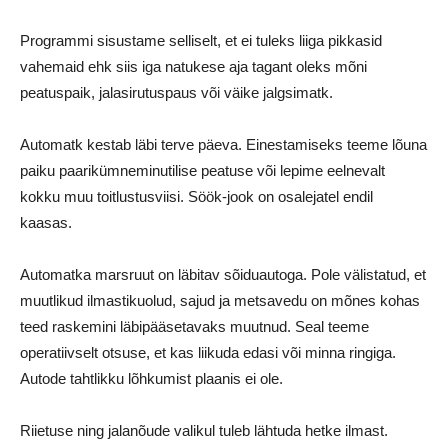
Programmi sisustame selliselt, et ei tuleks liiga pikkasid
vahemaid ehk siis iga natukese aja tagant oleks mõni
peatuspaik, jalasirutuspaus või väike jalgsimatk.
Automatk kestab läbi terve päeva. Einestamiseks teeme lõuna
paiku paarikümneminutilise peatuse või lepime eelnevalt
kokku muu toitlustusviisi. Söök-jook on osalejatel endil
kaasas.
Automatka marsruut on läbitav sõiduautoga. Pole välistatud, et
muutlikud ilmastikuolud, sajud ja metsavedu on mõnes kohas
teed raskemini läbipääsetavaks muutnud. Seal teeme
operatiivselt otsuse, et kas liikuda edasi või minna ringiga.
Autode tahtlikku lõhkumist plaanis ei ole.
Riietuse ning jalanõude valikul tuleb lähtuda hetke ilmast.