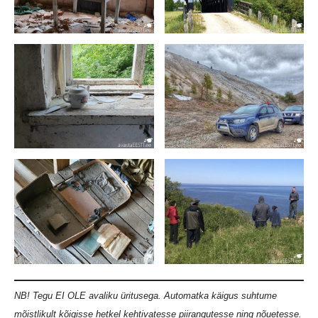
NB! Tegu EI OLE avaliku üritusega. Automatka käigus suhtume
mõistlikult kõigisse hetkel kehtivatesse piirangutesse ning nõuetesse.