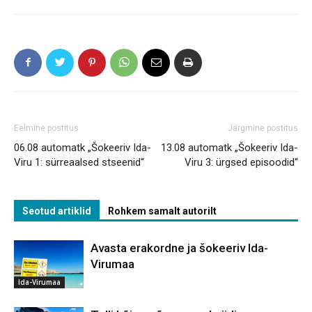
Eelmine postitus
Järgmine postitus
06.08 automatk „Šokeeriv Ida-
13.08 automatk „Šokeeriv Ida-
Viru 1: sürreaalsed stseenid“
Viru 3: ürgsed episoodid“
Seotud artiklid
Rohkem samalt autorilt
Avasta erakordne ja šokeeriv Ida-
Virumaa
Ida-Virumaa