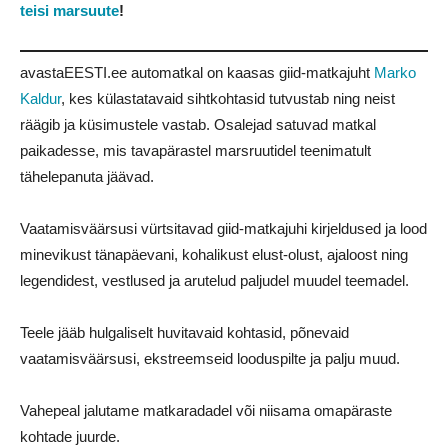
teisi marsuute
!
avastaEESTI.ee automatkal on kaasas giid-matkajuht
Marko
Kaldur
, kes külastatavaid sihtkohtasid tutvustab ning neist
räägib ja küsimustele vastab. Osalejad satuvad matkal
paikadesse, mis tavapärastel marsruutidel teenimatult
tähelepanuta jäävad.
Vaatamisväärsusi vürtsitavad giid-matkajuhi kirjeldused ja lood
minevikust tänapäevani, kohalikust elust-olust, ajaloost ning
legendidest, vestlused ja arutelud paljudel muudel teemadel.
Teele jääb hulgaliselt huvitavaid kohtasid, põnevaid
vaatamisväärsusi, ekstreemseid looduspilte ja palju muud.
Vahepeal jalutame matkaradadel või niisama omapäraste
kohtade juurde.