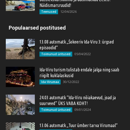
Näidismarsruudid!
12/04/2026
Teenused
Populaarsed postitused
13.08 automatk „Šokeeriv Ida-Viru 3: ürgsed
episoodid“
05/04/2022
Toimunud üritused
Ida-Viru turism tulistab endale jalga ning saab
riigilt kuklalaskusid
30/12/2022
Ida-Virumaa
24.03 automatk “Ida-Viru nõiakaevud, joad ja
suurveed” ÜKS VABA KOHT!
09/01/2024
Toimunud üritused
13.06 automatk „Tuur ümber tarva Virumaal“