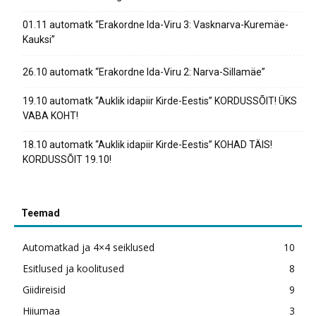
01.11 automatk “Erakordne Ida-Viru 3: Vasknarva-Kuremäe-
Kauksi”
26.10 automatk “Erakordne Ida-Viru 2: Narva-Sillamäe”
19.10 automatk “Auklik idapiir Kirde-Eestis” KORDUSSÕIT! ÜKS
VABA KOHT!
18.10 automatk “Auklik idapiir Kirde-Eestis” KOHAD TÄIS!
KORDUSSÕIT 19.10!
Teemad
Automatkad ja 4×4 seiklused
10
Esitlused ja koolitused
8
Giidireisid
9
Hiiumaa
3