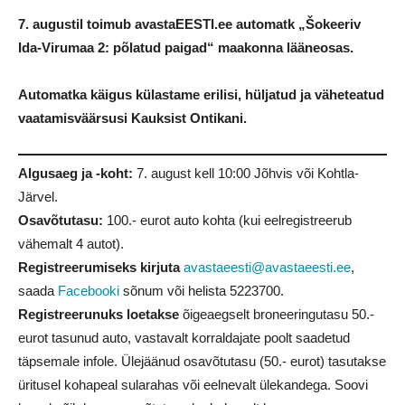
7. augustil toimub avastaEESTI.ee automatk „Šokeeriv
Ida-Virumaa 2: põlatud paigad“ maakonna lääneosas.
Automatka käigus külastame erilisi, hüljatud ja väheteatud
vaatamisväärsusi Kauksist Ontikani.
Algusaeg ja -koht:
7. august kell 10:00 Jõhvis või Kohtla-
Järvel.
Osavõtutasu:
100.- eurot auto kohta (kui eelregistreerub
vähemalt 4 autot).
Registreerumiseks kirjuta
avastaeesti@avastaeesti.ee
,
saada
Facebooki
sõnum või helista
5223700
.
Registreerunuks loetakse
õigeaegselt broneeringutasu 50.-
eurot tasunud auto, vastavalt korraldajate poolt saadetud
täpsemale infole. Ülejäänud osavõtutasu (50.- eurot) tasutakse
üritusel kohapeal sularahas või eelnevalt ülekandega. Soovi