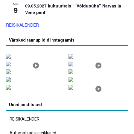
MAI
09.05.2027 kultuurireis “”Võidupüha” Narvas ja
9
Vene piiril”
REISIKALENDER
Värsked rännupildid Instagramis
Uued postitused
REISIKALENDER
Automatkad ja seiklused