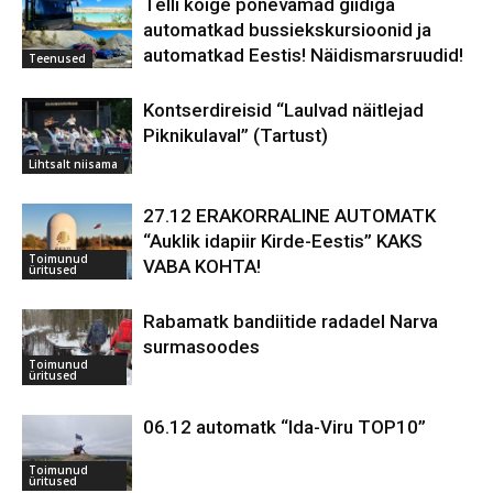
Telli kõige põnevamad giidiga
automatkad bussiekskursioonid ja
automatkad Eestis! Näidismarsruudid!
Teenused
Kontserdireisid “Laulvad näitlejad
Piknikulaval” (Tartust)
Lihtsalt niisama
27.12 ERAKORRALINE AUTOMATK
“Auklik idapiir Kirde-Eestis” KAKS
Toimunud
VABA KOHTA!
üritused
Rabamatk bandiitide radadel Narva
surmasoodes
Toimunud
üritused
06.12 automatk “Ida-Viru TOP10”
Toimunud
üritused