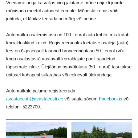
Veedame aega ka väljas ning jalutame mõne objekti juurde
mõnisada meetrit autodest eemale. Mõneski kohas võib
juhtuda, et läbitav teerada on märg või porine.
Automatka osalemistasu on 100.- eurot auto kohta, mis katab
korralduslikud kulud. Registreerunuks loetakse osaleja (auto),
kes on õigeaegselt tasunud broneeringutasu 50.- eurot (või
kogu osalustasu) vastavalt korraldajate poolt saadetud
täpsemale infole. Ülejäänud osavõtutasu (50.- eurot) tasutakse
üritusel kohapeal sularahas või eelnevalt ülekandega.
Automatkale palume registreeruda
avastaeesti@avastaeesti.ee
või saata sõnum
Facebookis
või
telefonil
5223700
.