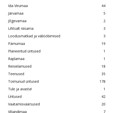
Ida-Virumaa
44
Järvamaa
5
Jõgevamaa
2
Lihtsalt niisama
3
Loodusmatkad ja väliööbimised
3
Pärnumaa
19
Planeeritud üritused
1
Raplamaa
1
Reisielamused
18
Teenused
35
Toimunud üritused
178
Tule ja avasta!
1
Üritused
42
Vaatamisväärsused
20
Viljandimaa
7