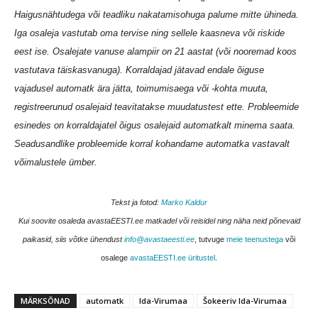
Haigusnähtudega või teadliku nakatamisohuga palume mitte ühineda.
Iga osaleja vastutab oma tervise ning sellele kaasneva või riskide
eest ise. Osalejate vanuse alampiir on 21 aastat (või nooremad koos
vastutava täiskasvanuga). Korraldajad jätavad endale õiguse
vajadusel automatk ära jätta, toimumisaega või -kohta muuta,
registreerunud osalejaid teavitatakse muudatustest ette. Probleemide
esinedes on korraldajatel õigus osalejaid automatkalt minema saata.
Seadusandlike probleemide korral kohandame automatka vastavalt
võimalustele ümber.
Tekst ja fotod:
Marko Kaldur
Kui soovite osaleda avastaEESTI.ee matkadel või reisidel ning näha neid põnevaid
paikasid, siis võtke ühendust
info@avastaeesti.ee
, tutvuge
meie teenustega
või
osalege
avastaEESTI.ee üritustel
.
MÄRKSÕNAD
automatk
Ida-Virumaa
Šokeeriv Ida-Virumaa