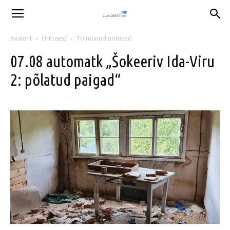
Avaleht
Üritused
Toimunud üritused
07.08 automatk „Šokeeriv Ida-Viru
2: põlatud paigad“