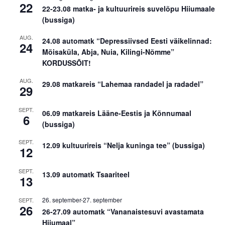
22
22-23.08 matka- ja kultuurireis suvelõpu Hiiumaale
(bussiga)
AUG.
24.08 automatk “Depressiivsed Eesti väikelinnad:
24
Mõisaküla, Abja, Nuia, Kilingi-Nõmme”
KORDUSSÕIT!
AUG.
29.08 matkareis “Lahemaa randadel ja radadel”
29
SEPT.
06.09 matkareis Lääne-Eestis ja Kõnnumaal
6
(bussiga)
SEPT.
12.09 kultuurireis “Nelja kuninga tee” (bussiga)
12
SEPT.
13.09 automatk Tsaariteel
13
26. september
-
27. september
SEPT.
26
26-27.09 automatk “Vananaistesuvi avastamata
Hiiumaal”