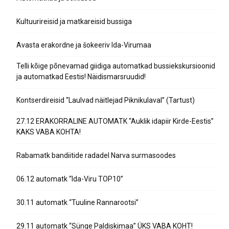
Kultuurireisid ja matkareisid bussiga
Avasta erakordne ja šokeeriv Ida-Virumaa
Telli kõige põnevamad giidiga automatkad bussiekskursioonid
ja automatkad Eestis! Näidismarsruudid!
Kontserdireisid “Laulvad näitlejad Piknikulaval” (Tartust)
27.12 ERAKORRALINE AUTOMATK “Auklik idapiir Kirde-Eestis”
KAKS VABA KOHTA!
Rabamatk bandiitide radadel Narva surmasoodes
06.12 automatk “Ida-Viru TOP10”
30.11 automatk “Tuuline Rannarootsi”
29.11 automatk “Sünge Paldiskimaa” ÜKS VABA KOHT!