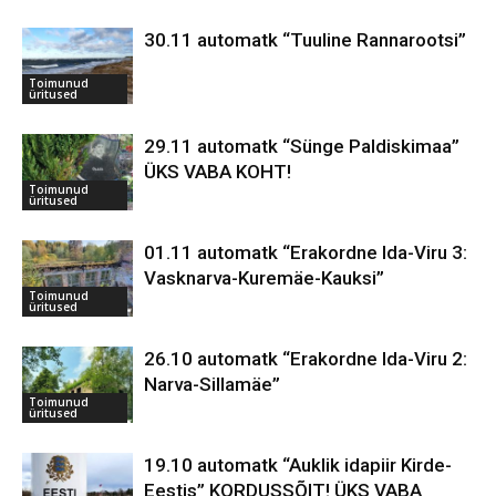
30.11 automatk “Tuuline Rannarootsi”
Toimunud
üritused
29.11 automatk “Sünge Paldiskimaa”
ÜKS VABA KOHT!
Toimunud
üritused
01.11 automatk “Erakordne Ida-Viru 3:
Vasknarva-Kuremäe-Kauksi”
Toimunud
üritused
26.10 automatk “Erakordne Ida-Viru 2:
Narva-Sillamäe”
Toimunud
üritused
19.10 automatk “Auklik idapiir Kirde-
Eestis” KORDUSSÕIT! ÜKS VABA