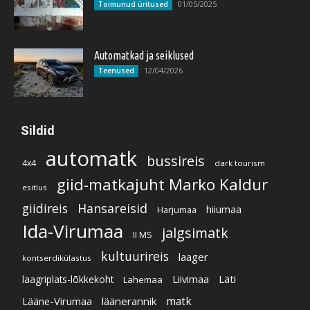
01/05/2025
Toimunud üritused
Automatkad ja seiklused
12/04/2026
Teenused
Sildid
automatk
bussireis
4x4
dark tourism
giid-matkajuht Marko Kaldur
esitlus
giidireis
Hansareisid
hiiumaa
Harjumaa
Ida-Virumaa
jalgsimatk
II MS
kultuurireis
laager
kontserdikülastus
Liivimaa
Läti
laagriplats-lõkkekoht
Lahemaa
Lääne-Virumaa
läänerannik
matk