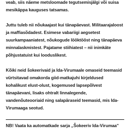
veab, siis näeme metsloomade tegutsemisjälgi või suisa
mesikäppa kauguses tatsamas.
Juttu tuleb nii nõukaajast kui tänapäevast. Militaarajaloost
ja maffiasõdadest. Esimese vabariigi aegsetest
suurkampaaniatest, nõukogude lööktööst ning tänapäeva
minnalaskmistest. Pajatame stiihiatest – nii inimkäte
põhjustatuist kui looduslikest.
Kõiki neid šokeerivaid ja Ida-Virumaale omaseid teemasid
vürtsitavad omakorda giid-matkajuhi kirjeldused
kohalikust elust-olust, kogemused lapsepõlvest
tänapäevani, lisaks ohtralt linnalegende,
vandenõuteooriaid ning salapäraseid teemasid, mis Ida-
Virumaaga seotud.
NB! Vaata ka automatkade sarja „Šokeeriv Ida-Virumaa“