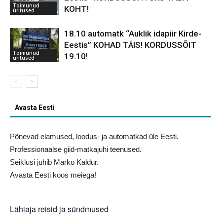
Toimunud
KOHT!
üritused
18.10 automatk “Auklik idapiir Kirde-
Eestis” KOHAD TÄIS! KORDUSSÕIT
Toimunud
19.10!
üritused
Avasta Eesti
Põnevad elamused, loodus- ja automatkad üle Eesti.
Professionaalse giid-matkajuhi teenused.
Seiklusi juhib Marko Kaldur.
Avasta Eesti koos meiega!
Lähiaja reisid ja sündmused