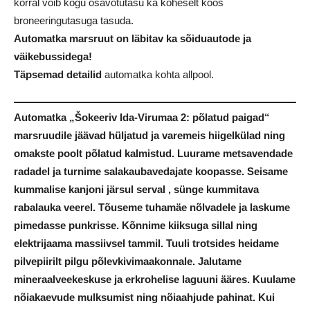
korral võib kogu osavõtutasu ka koheselt koos
broneeringutasuga tasuda.
Automatka marsruut on läbitav ka sõiduautode ja
väikebussidega!
Täpsemad detailid
automatka kohta allpool.
Automatka „Šokeeriv Ida-Virumaa 2: põlatud paigad“
marsruudile jäävad hüljatud ja varemeis hiigelkülad ning
omakste poolt põlatud kalmistud. Luurame metsavendade
radadel ja turnime salakaubavedajate koopasse. Seisame
kummalise kanjoni järsul serval , sünge kummitava
rabalauka veerel. Tõuseme tuhamäe nõlvadele ja laskume
pimedasse punkrisse. Kõnnime kiiksuga sillal ning
elektrijaama massiivsel tammil. Tuuli trotsides heidame
pilvepiirilt pilgu põlevkivimaakonnale. Jalutame
mineraalveekeskuse ja erkrohelise laguuni ääres. Kuulame
nõiakaevude mulksumist ning nõiaahjude pahinat. Kui