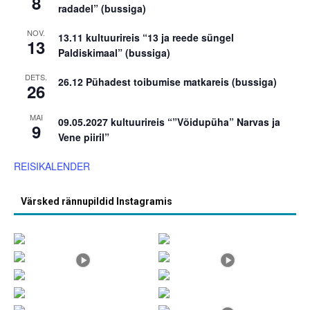
8
radadel” (bussiga)
NOV.
13.11 kultuurireis “13 ja reede süngel
13
Paldiskimaal” (bussiga)
DETS.
26.12 Pühadest toibumise matkareis (bussiga)
26
MAI
09.05.2027 kultuurireis “”Võidupüha” Narvas ja
9
Vene piiril”
REISIKALENDER
Värsked rännupildid Instagramis