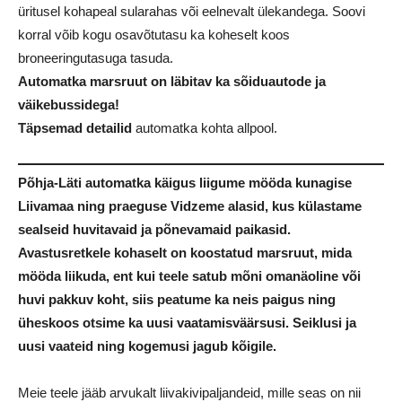
üritusel kohapeal sularahas või eelnevalt ülekandega. Soovi
korral võib kogu osavõtutasu ka koheselt koos
broneeringutasuga tasuda.
Automatka marsruut on läbitav ka sõiduautode ja
väikebussidega!
Täpsemad detailid
automatka kohta allpool.
Põhja-Läti automatka käigus liigume mööda kunagise
Liivamaa ning praeguse Vidzeme alasid, kus külastame
sealseid huvitavaid ja põnevamaid paikasid.
Avastusretkele kohaselt on koostatud marsruut, mida
mööda liikuda, ent kui teele satub mõni omanäoline või
huvi pakkuv koht, siis peatume ka neis paigus ning
üheskoos otsime ka uusi vaatamisväärsusi. Seiklusi ja
uusi vaateid ning kogemusi jagub kõigile.
Meie teele jääb arvukalt liivakivipaljandeid, mille seas on nii