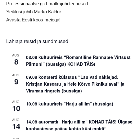
Professionaalse giid-matkajuhi teenused.
Seiklusi juhib Marko Kaldur.
Avasta Eesti koos meiega!
Lähiaja reisid ja sündmused
AUG.
08.08 kultuurireis “Romantiline Rannatee Virtsust
8
Pärnuni” (bussiga) KOHAD TÄIS!
AUG.
09.08 kontserdikülastus “Laulvad näitlejad:
9
Kristjan Kasearu ja Hele Kõrve Piknikulaval” ja
Virumaa ringreis (bussiga)
AUG.
10.08 kultuurireis “Harju allilm” (bussiga)
10
AUG.
14.08 automatk “Harju allilm” KOHAD TÄIS! Ülgase
14
koobastesse pääsu kohta küsi eraldi!