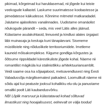
pikimad, kõrgeimad kui haruldasemad, nii jõgede kui teiste
veekogude kallastel. Laskume suurimatesse koobastesse ja
pimedatesse käikudesse. Kõnnime mitmetel matkaradadel.
Jalutame ajaloolistes vanalinnades. Uudistame omanäolist
nõukogude pärandit – seda, mis veel Lätis alles jäänud.
Külastame asulakohtasid, linnuseid ja kindlusi alates ürgajast
läbi muinasaja ja keskaja kuni tänapäevani. Siseneme
müstilistele ning nõiduslikele territooriumidele. Imetleme
kauneid mõisakomplekse. Kiigume gondliga kõrgustes ja
õõtsume rippsildadel kärestikuliste jõgede kohal. Näeme nii
romantilist mägiküla kui stalinistlikku arhitektuuriansamblit.
Veidi saame osa ka sõjaajaloost, metsavendlusest ning Eesti
Vabadussõja märgilisematest paikadest. Loomulikult näeme nii
sõidu ajal kui peatuste jooksul kohalikku elu-olu ja panustame
omaltki poolt Läti kaubandusvõrku.
NB! Lõplik marsruut ja külastatavad kohad sõltuvad
ilmastikust ning hooajalisusest, eelnevalt on välja toodud