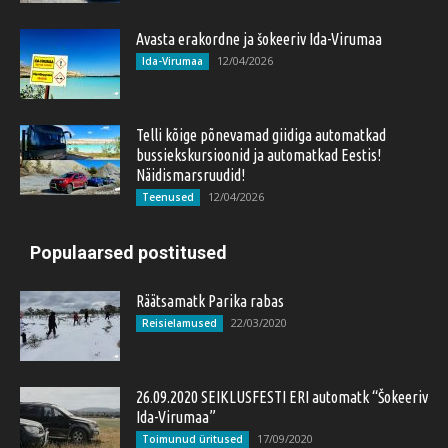
Avasta erakordne ja šokeeriv Ida-Virumaa
12/04/2026
Ida-Virumaa
Telli kõige põnevamad giidiga automatkad
bussiekskursioonid ja automatkad Eestis!
Näidismarsruudid!
12/04/2026
Teenused
Populaarsed postitused
Räätsamatk Parika rabas
22/03/2020
Reisielamused
26.09.2020 SEIKLUSFESTI ERI automatk “Šokeeriv
Ida-Virumaa”
17/09/2020
Toimunud üritused