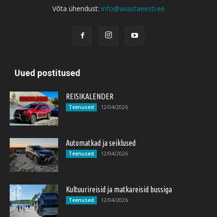
Võta ühendust:
info@avastaeesti.ee
Uued postitused
REISIKALENDER
12/04/2026
Teenused
Automatkad ja seiklused
12/04/2026
Teenused
Kultuurireisid ja matkareisid bussiga
12/04/2026
Teenused