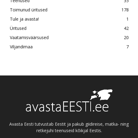
Teenused
35
Toimunud üritused
178
Tule ja avasta!
1
Üritused
42
Vaatamisväärsused
20
Viljandimaa
7
Avasta Eesti tutvustab Eestit ja pakub giidireise, matka- ning
retkejuhi teenuseid kõikjal Eestis.