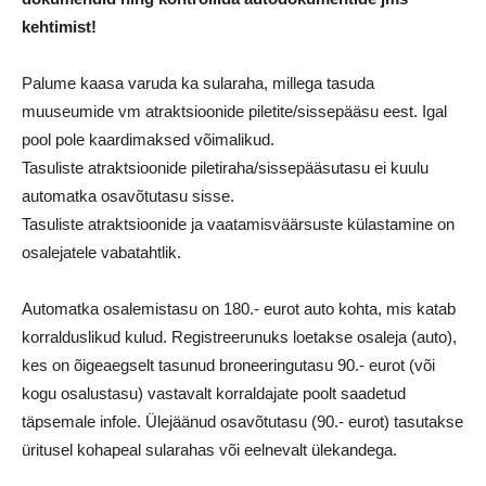
kehtimist!
Palume kaasa varuda ka sularaha, millega tasuda
muuseumide vm atraktsioonide piletite/sissepääsu eest. Igal
pool pole kaardimaksed võimalikud.
Tasuliste atraktsioonide piletiraha/sissepääsutasu ei kuulu
automatka osavõtutasu sisse.
Tasuliste atraktsioonide ja vaatamisväärsuste külastamine on
osalejatele vabatahtlik.
Automatka osalemistasu on 180.- eurot auto kohta, mis katab
korralduslikud kulud. Registreerunuks loetakse osaleja (auto),
kes on õigeaegselt tasunud broneeringutasu 90.- eurot (või
kogu osalustasu) vastavalt korraldajate poolt saadetud
täpsemale infole. Ülejäänud osavõtutasu (90.- eurot) tasutakse
üritusel kohapeal sularahas või eelnevalt ülekandega.