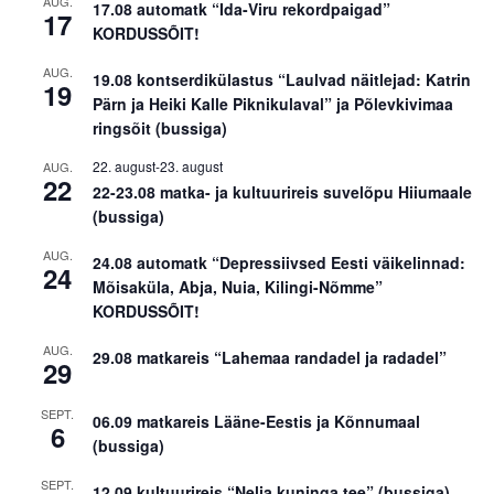
AUG.
17.08 automatk “Ida-Viru rekordpaigad”
17
KORDUSSÕIT!
AUG.
19.08 kontserdikülastus “Laulvad näitlejad: Katrin
19
Pärn ja Heiki Kalle Piknikulaval” ja Põlevkivimaa
ringsõit (bussiga)
22. august
-
23. august
AUG.
22
22-23.08 matka- ja kultuurireis suvelõpu Hiiumaale
(bussiga)
AUG.
24.08 automatk “Depressiivsed Eesti väikelinnad:
24
Mõisaküla, Abja, Nuia, Kilingi-Nõmme”
KORDUSSÕIT!
AUG.
29.08 matkareis “Lahemaa randadel ja radadel”
29
SEPT.
06.09 matkareis Lääne-Eestis ja Kõnnumaal
6
(bussiga)
SEPT.
12.09 kultuurireis “Nelja kuninga tee” (bussiga)