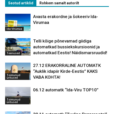
Seotud artiklid
Rohkem samalt autorilt
Avasta erakordne ja šokeeriv Ida-
Virumaa
Ida-Virumaa
Telli kõige põnevamad giidiga
automatkad bussiekskursioonid ja
automatkad Eestis! Näidismarsruudid!
Teenused
27.12 ERAKORRALINE AUTOMATK
“Auklik idapiir Kirde-Eestis” KAKS
Toimunud
VABA KOHTA!
üritused
06.12 automatk “Ida-Viru TOP10”
Toimunud
üritused