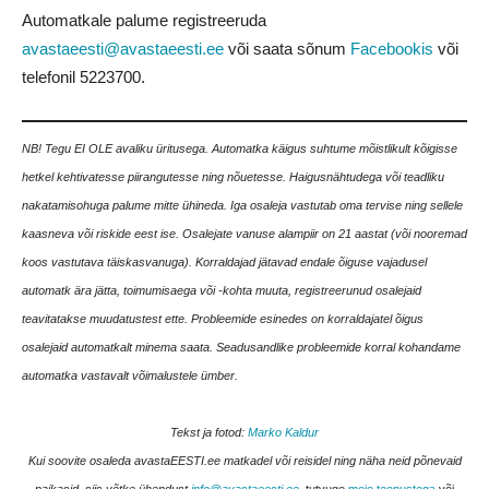
Automatkale palume registreeruda
avastaeesti@avastaeesti.ee
või saata sõnum
Facebookis
või
telefonil
5223700
.
NB! Tegu EI OLE avaliku üritusega. Automatka käigus suhtume mõistlikult kõigisse
hetkel kehtivatesse piirangutesse ning nõuetesse. Haigusnähtudega või teadliku
nakatamisohuga palume mitte ühineda. Iga osaleja vastutab oma tervise ning sellele
kaasneva või riskide eest ise. Osalejate vanuse alampiir on 21 aastat (või nooremad
koos vastutava täiskasvanuga). Korraldajad jätavad endale õiguse vajadusel
automatk ära jätta, toimumisaega või -kohta muuta, registreerunud osalejaid
teavitatakse muudatustest ette. Probleemide esinedes on korraldajatel õigus
osalejaid automatkalt minema saata. Seadusandlike probleemide korral kohandame
automatka vastavalt võimalustele ümber.
Tekst ja fotod:
Marko Kaldur
Kui soovite osaleda avastaEESTI.ee matkadel või reisidel ning näha neid põnevaid