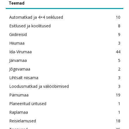
Teemad
Automatkad ja 4×4 seiklused
10
Esitlused ja koolitused
8
Giidireisid
9
Hiiumaa
3
Ida-Virumaa
44
Järvamaa
5
Jõgevamaa
2
Lihtsalt niisama
3
Loodusmatkad ja väliööbimised
3
Pärnumaa
19
Planeeritud üritused
1
Raplamaa
1
Reisielamused
18