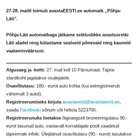
27-28. mailil toimub avastaEESTI.ee automatk „Põhja-
Läti”.
Põhja-Läti automatkaga jätkame seikluslikke avastusretki
Läti aladel ning külastame sealseid põnevaid ning kauneid
vaatamisväärsusi.
Algusaeg ja -koht:
27. mail kell 10 Pärnumaal. Täpne
stardikoht jagatakse osalejatele.
Osavõtutasu:
180.- eurot auto kohta (kui eelregistreerub
vähemalt 3 autot).
Registreerumiseks kirjuta
avastaeesti@avastaeesti.ee
,
saada
Facebooki
sõnum või helista
5223700
.
Registreerunuks loetakse
õigeaegselt broneeringutasu 90.-
eurot tasunud auto, vastavalt korraldajate poolt saadetud
täpsemale infole. Ülejäänud osavõtutasu (90.- eurot) tasutakse