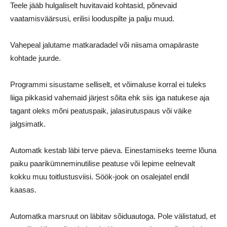
Teele jääb hulgaliselt huvitavaid kohtasid, põnevaid
vaatamisväärsusi, erilisi looduspilte ja palju muud.
Vahepeal jalutame matkaradadel või niisama omapäraste
kohtade juurde.
Programmi sisustame selliselt, et võimaluse korral ei tuleks
liiga pikkasid vahemaid järjest sõita ehk siis iga natukese aja
tagant oleks mõni peatuspaik, jalasirutuspaus või väike
jalgsimatk.
Automatk kestab läbi terve päeva. Einestamiseks teeme lõuna
paiku paarikümneminutilise peatuse või lepime eelnevalt
kokku muu toitlustusviisi. Söök-jook on osalejatel endil
kaasas.
Automatka marsruut on läbitav sõiduautoga. Pole välistatud, et