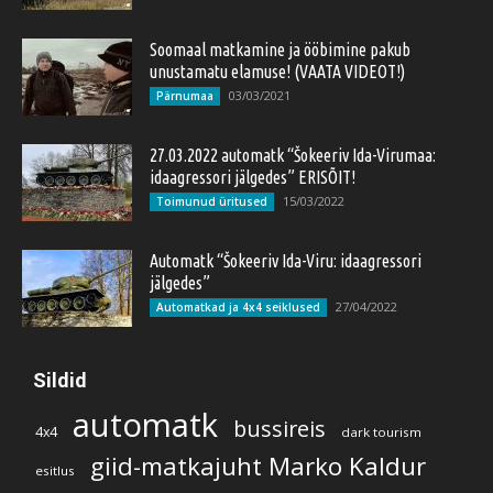
Soomaal matkamine ja ööbimine pakub
unustamatu elamuse! (VAATA VIDEOT!)
03/03/2021
Pärnumaa
27.03.2022 automatk “Šokeeriv Ida-Virumaa:
idaagressori jälgedes” ERISÕIT!
15/03/2022
Toimunud üritused
Automatk “Šokeeriv Ida-Viru: idaagressori
jälgedes”
27/04/2022
Automatkad ja 4x4 seiklused
Sildid
automatk
bussireis
4x4
dark tourism
giid-matkajuht Marko Kaldur
esitlus