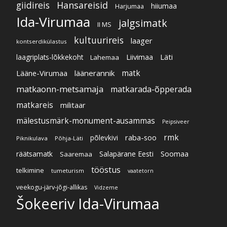
giidireis
Hansareisid
hiiumaa
Harjumaa
Ida-Virumaa
jalgsimatk
II MS
kultuurireis
laager
kontserdikülastus
Liivimaa
Läti
laagriplats-lõkkekoht
Lahemaa
Lääne-Virumaa
läänerannik
matk
matkaonn-metsamaja
matkarada-õpperada
matkareis
militaar
mälestusmärk-monument-ausammas
Peipsiveer
raba-soo
rmk
põlevkivi
Piknikulava
Põhja-Läti
Soomaa
Salapärane Eesti
räätsamatk
Saaremaa
tööstus
telkimine
tumeturism
vaatetorn
veekogu-järv-jõgi-allikas
Vidzeme
Šokeeriv Ida-Virumaa