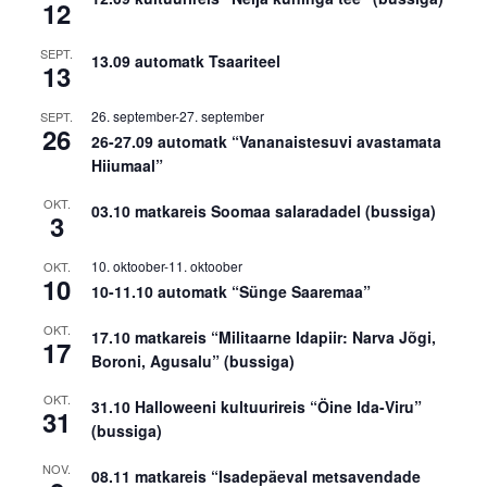
12
SEPT.
13.09 automatk Tsaariteel
13
26. september
-
27. september
SEPT.
26
26-27.09 automatk “Vananaistesuvi avastamata
Hiiumaal”
OKT.
03.10 matkareis Soomaa salaradadel (bussiga)
3
10. oktoober
-
11. oktoober
OKT.
10
10-11.10 automatk “Sünge Saaremaa”
OKT.
17.10 matkareis “Militaarne Idapiir: Narva Jõgi,
17
Boroni, Agusalu” (bussiga)
OKT.
31.10 Halloweeni kultuurireis “Öine Ida-Viru”
31
(bussiga)
NOV.
08.11 matkareis “Isadepäeval metsavendade