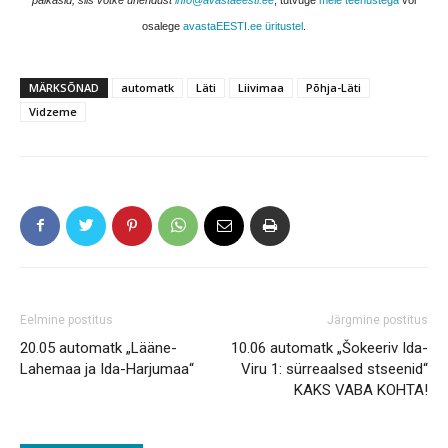
paikasid, siis võtke ühendust
info@avastaeesti.ee
, tutvuge
meie teenustega
või
osalege
avastaEESTI.ee üritustel
.
MÄRKSÕNAD
automatk
Läti
Liivimaa
Põhja-Läti
Vidzeme
Eelmine postitus
Järgmine postitus
20.05 automatk „Lääne-
10.06 automatk „Šokeeriv Ida-
Lahemaa ja Ida-Harjumaa“
Viru 1: sürreaalsed stseenid“
KAKS VABA KOHTA!