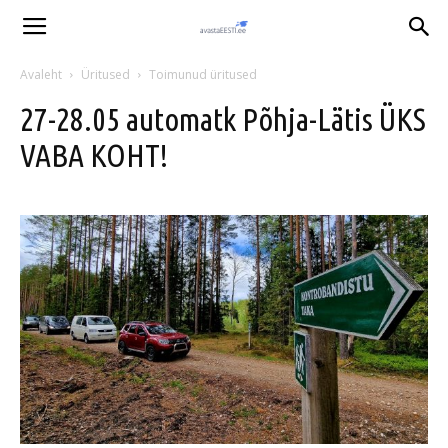
Avaleht
Üritused
Toimunud üritused
27-28.05 automatk Põhja-Lätis ÜKS
VABA KOHT!