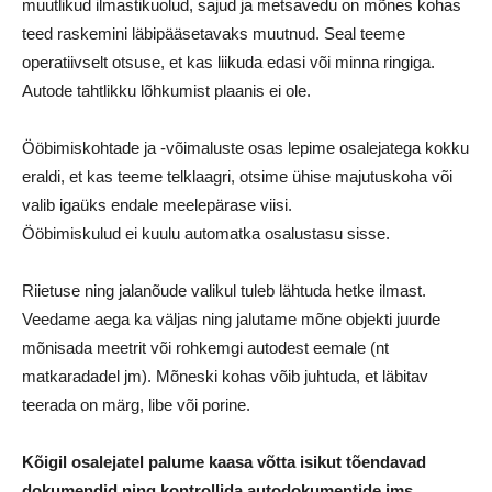
muutlikud ilmastikuolud, sajud ja metsavedu on mõnes kohas
teed raskemini läbipääsetavaks muutnud. Seal teeme
operatiivselt otsuse, et kas liikuda edasi või minna ringiga.
Autode tahtlikku lõhkumist plaanis ei ole.
Ööbimiskohtade ja -võimaluste osas lepime osalejatega kokku
eraldi, et kas teeme telklaagri, otsime ühise majutuskoha või
valib igaüks endale meelepärase viisi.
Ööbimiskulud ei kuulu automatka osalustasu sisse.
Riietuse ning jalanõude valikul tuleb lähtuda hetke ilmast.
Veedame aega ka väljas ning jalutame mõne objekti juurde
mõnisada meetrit või rohkemgi autodest eemale (nt
matkaradadel jm). Mõneski kohas võib juhtuda, et läbitav
teerada on märg, libe või porine.
Kõigil osalejatel palume kaasa võtta isikut tõendavad
dokumendid ning kontrollida autodokumentide jms