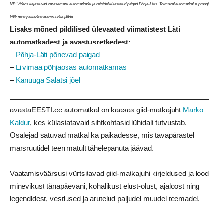
NB! Videos kajastuvad varasematel automatkadel ja reisidel külastatud paigad Põhja-Lätis. Toimuval automatkal ei pruugi
kõik neist paikadest marsruudile jääda.
Lisaks mõned pildilised ülevaated viimatistest Läti
automatkadest ja avastusretkedest:
–
Põhja-Läti põnevad paigad
–
Liivimaa põhjaosas automatkamas
–
Kanuuga Salatsi jõel
avastaEESTI.ee automatkal on kaasas giid-matkajuht
Marko
Kaldur
, kes külastatavaid sihtkohtasid lühidalt tutvustab.
Osalejad satuvad matkal ka paikadesse, mis tavapärastel
marsruutidel teenimatult tähelepanuta jäävad.
Vaatamisväärsusi vürtsitavad giid-matkajuhi kirjeldused ja lood
minevikust tänapäevani, kohalikust elust-olust, ajaloost ning
legendidest, vestlused ja arutelud paljudel muudel teemadel.