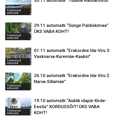
30.11 automatk “Tuuline Rannarootsi”
Toimunud
üritused
29.11 automatk “Sünge Paldiskimaa”
ÜKS VABA KOHT!
Toimunud
üritused
01.11 automatk “Erakordne Ida-Viru 3:
Vasknarva-Kuremäe-Kauksi”
Toimunud
üritused
26.10 automatk “Erakordne Ida-Viru 2:
Narva-Sillamäe”
Toimunud
üritused
19.10 automatk “Auklik idapiir Kirde-
Eestis” KORDUSSÕIT! ÜKS VABA
Toimunud
KOHT!
üritused