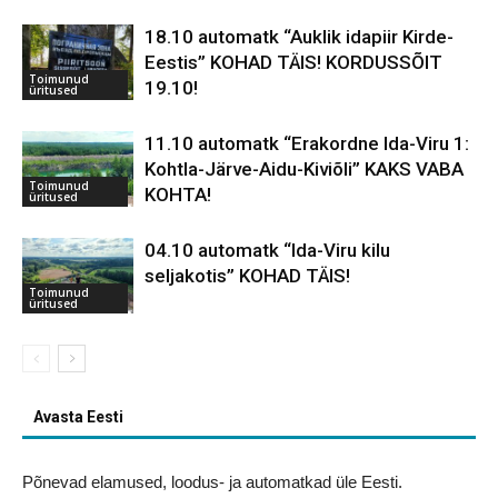
18.10 automatk “Auklik idapiir Kirde-
Eestis” KOHAD TÄIS! KORDUSSÕIT
Toimunud
19.10!
üritused
11.10 automatk “Erakordne Ida-Viru 1:
Kohtla-Järve-Aidu-Kiviõli” KAKS VABA
Toimunud
KOHTA!
üritused
04.10 automatk “Ida-Viru kilu
seljakotis” KOHAD TÄIS!
Toimunud
üritused
Avasta Eesti
Põnevad elamused, loodus- ja automatkad üle Eesti.