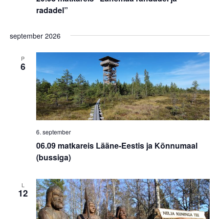
radadel”
september 2026
P
6
6. september
06.09 matkareis Lääne-Eestis ja Kõnnumaal
(bussiga)
L
12