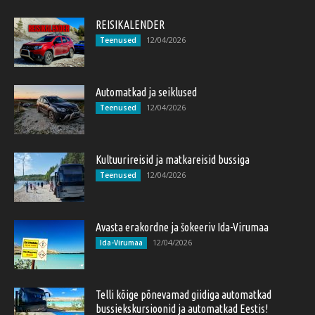
REISIKALENDER
12/04/2026
Teenused
Automatkad ja seiklused
12/04/2026
Teenused
Kultuurireisid ja matkareisid bussiga
12/04/2026
Teenused
Avasta erakordne ja šokeeriv Ida-Virumaa
12/04/2026
Ida-Virumaa
Telli kõige põnevamad giidiga automatkad
bussiekskursioonid ja automatkad Eestis!