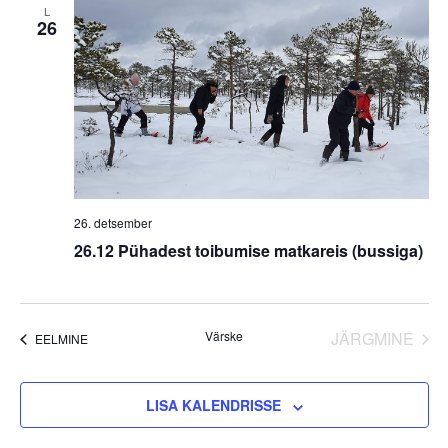
L
26
26. detsember
26.12 Pühadest toibumise matkareis (bussiga)
Värske
JÄRGMINE
SÜNDMUS 
EELMINE
SÜNDMUS
LISA KALENDRISSE