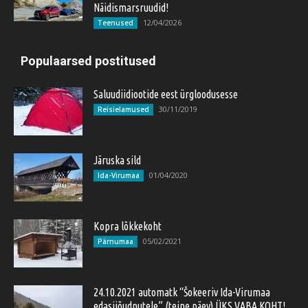
Näidismarsruudid!
12/04/2026
Teenused
Populaarsed postitused
Saluudiidiootide eest ürgloodusesse
30/11/2019
Reisielamused
Järuska sild
01/04/2020
Ida-Virumaa
Kopra lõkkekoht
05/02/2021
Pärnumaa
24.10.2021 automatk “Šokeeriv Ida-Virumaa
edasijõudnutele” (teine päev) ÜKS VABA KOHT!