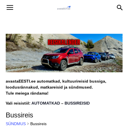
avastaEESTI.ee automatkad, kultuurireisid bussiga,
loodusrännakud, matkareisid ja sündmused.
Tule meiega rändama!
Vali reisistiil:
AUTOMATKAD
–
BUSSIREISID
Bussireis
SÜNDMUS
Bussireis