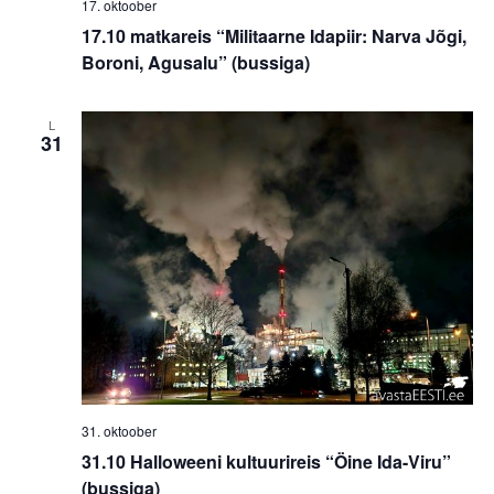
17. oktoober
17.10 matkareis “Militaarne Idapiir: Narva Jõgi,
Boroni, Agusalu” (bussiga)
L
31
31. oktoober
31.10 Halloweeni kultuurireis “Öine Ida-Viru”
(bussiga)