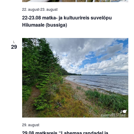
22. august
-
23. august
22-23.08 matka- ja kultuurireis suvelõpu
Hiiumaale (bussiga)
L
29
29. august
29.08 matkareis “Lahemaa randadel ja