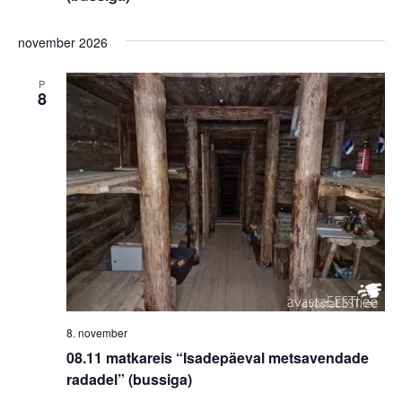
november 2026
P
8
8. november
08.11 matkareis “Isadepäeval metsavendade
radadel” (bussiga)