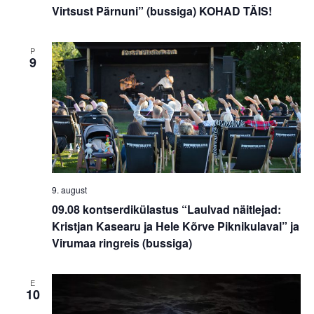
Virtsust Pärnuni” (bussiga) KOHAD TÄIS!
P
9
9. august
09.08 kontserdikülastus “Laulvad näitlejad:
Kristjan Kasearu ja Hele Kõrve Piknikulaval” ja
Virumaa ringreis (bussiga)
E
10