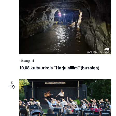
10. august
10.08 kultuurireis “Harju allilm” (bussiga)
K
19