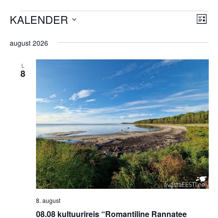
KALENDER
SÜNDMUS
SÜ
Vie
NIMEK
Vi
Select
Nav
date.
august 2026
Nav
L
8
8. august
08.08 kultuurireis “Romantiline Rannatee