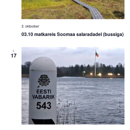
3. oktoober
03.10 matkareis Soomaa salaradadel (bussiga)
L
17