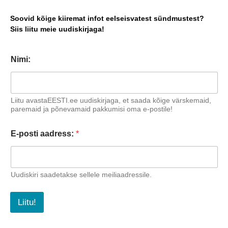
Soovid kõige kiiremat infot eelseisvatest sündmustest?
Siis liitu meie uudiskirjaga!
Nimi:
Liitu avastaEESTI.ee uudiskirjaga, et saada kõige värskemaid,
paremaid ja põnevamaid pakkumisi oma e-postile!
E-posti aadress:
*
Uudiskiri saadetakse sellele meiliaadressile.
Liitu!