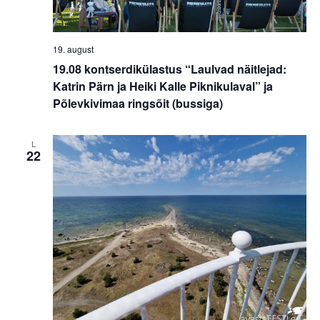
19. august
19.08 kontserdikülastus “Laulvad näitlejad:
Katrin Pärn ja Heiki Kalle Piknikulaval” ja
Põlevkivimaa ringsõit (bussiga)
L
22