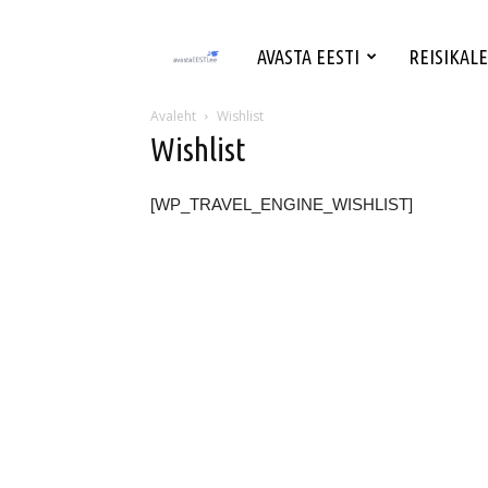
avastaeesti.ee
AVASTA EESTI
REISIKAL
–
Avaleht
Wishlist
Wishlist
Avasta
[WP_TRAVEL_ENGINE_WISHLIST]
Eesti