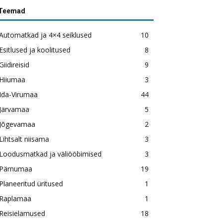
Teemad
Automatkad ja 4×4 seiklused
10
Esitlused ja koolitused
8
Giidireisid
9
Hiiumaa
3
Ida-Virumaa
44
Järvamaa
5
Jõgevamaa
2
Lihtsalt niisama
3
Loodusmatkad ja väliööbimised
3
Pärnumaa
19
Planeeritud üritused
1
Raplamaa
1
Reisielamused
18