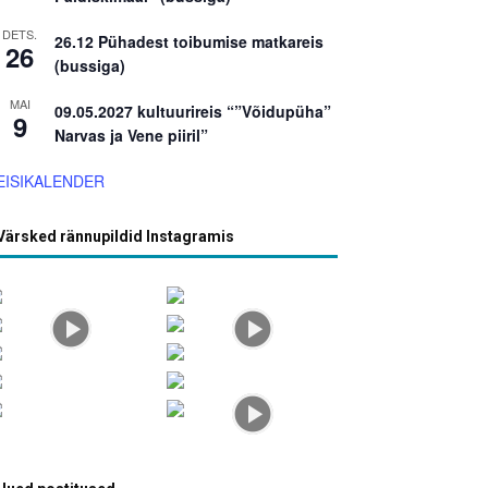
DETS.
26.12 Pühadest toibumise matkareis
26
(bussiga)
MAI
09.05.2027 kultuurireis “”Võidupüha”
9
Narvas ja Vene piiril”
EISIKALENDER
Värsked rännupildid Instagramis