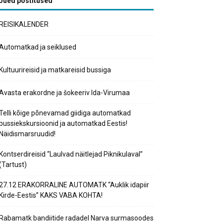
Uued postitused
REISIKALENDER
Automatkad ja seiklused
Kultuurireisid ja matkareisid bussiga
Avasta erakordne ja šokeeriv Ida-Virumaa
Telli kõige põnevamad giidiga automatkad
bussiekskursioonid ja automatkad Eestis!
Näidismarsruudid!
Kontserdireisid “Laulvad näitlejad Piknikulaval”
(Tartust)
27.12 ERAKORRALINE AUTOMATK “Auklik idapiir
Kirde-Eestis” KAKS VABA KOHTA!
Rabamatk bandiitide radadel Narva surmasoodes