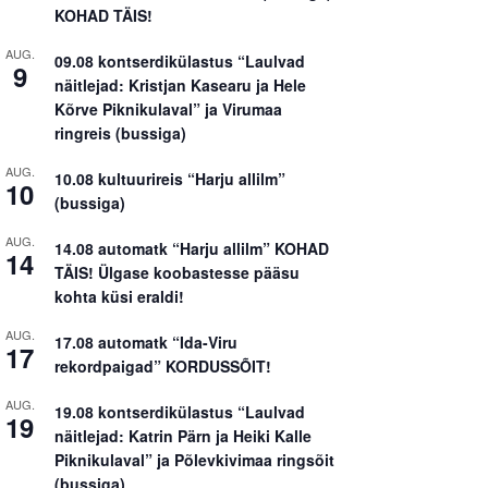
KOHAD TÄIS!
AUG.
09.08 kontserdikülastus “Laulvad
9
näitlejad: Kristjan Kasearu ja Hele
Kõrve Piknikulaval” ja Virumaa
ringreis (bussiga)
AUG.
10.08 kultuurireis “Harju allilm”
10
(bussiga)
AUG.
14.08 automatk “Harju allilm” KOHAD
14
TÄIS! Ülgase koobastesse pääsu
kohta küsi eraldi!
AUG.
17.08 automatk “Ida-Viru
17
rekordpaigad” KORDUSSÕIT!
AUG.
19.08 kontserdikülastus “Laulvad
19
näitlejad: Katrin Pärn ja Heiki Kalle
Piknikulaval” ja Põlevkivimaa ringsõit
(bussiga)