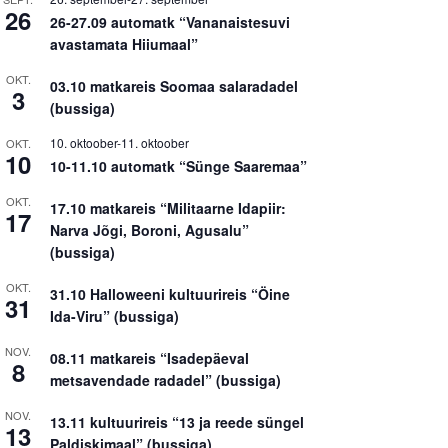
26
26-27.09 automatk “Vananaistesuvi
avastamata Hiiumaal”
OKT.
03.10 matkareis Soomaa salaradadel
3
(bussiga)
10. oktoober
-
11. oktoober
OKT.
10
10-11.10 automatk “Sünge Saaremaa”
OKT.
17.10 matkareis “Militaarne Idapiir:
17
Narva Jõgi, Boroni, Agusalu”
(bussiga)
OKT.
31.10 Halloweeni kultuurireis “Öine
31
Ida-Viru” (bussiga)
NOV.
08.11 matkareis “Isadepäeval
8
metsavendade radadel” (bussiga)
NOV.
13.11 kultuurireis “13 ja reede süngel
13
Paldiskimaal” (bussiga)