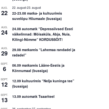
22. august
-
23. august
AUG.
22
22-23.08 matka- ja kultuurireis
suvelõpu Hiiumaale (bussiga)
AUG.
24.08 automatk “Depressiivsed Eesti
24
väikelinnad: Mõisaküla, Abja, Nuia,
Kilingi-Nõmme” KORDUSSÕIT!
AUG.
29.08 matkareis “Lahemaa randadel ja
29
radadel”
SEPT.
06.09 matkareis Lääne-Eestis ja
6
Kõnnumaal (bussiga)
SEPT.
12.09 kultuurireis “Nelja kuninga tee”
12
(bussiga)
SEPT.
13.09 automatk Tsaariteel
13
26. september
-
27. september
SEPT.