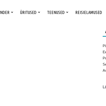
ENDER
ÜRITUSED
TEENUSED
REISIELAMUSED
Põ
Ee
Pr
Se
Av
L