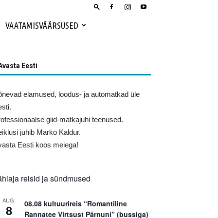
VAATAMISVÄÄRSUSED
Avasta Eesti
nevad elamused, loodus- ja automatkad üle
sti.
ofessionaalse giid-matkajuhi teenused.
iklusi juhib Marko Kaldur.
asta Eesti koos meiega!
ähiaja reisid ja sündmused
AUG.
08.08 kultuurireis “Romantiline
8
Rannatee Virtsust Pärnuni” (bussiga)