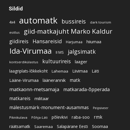
Sildid
automatk
bussireis
4x4
dark tourism
giid-matkajuht Marko Kaldur
esitlus
giidireis
Hansareisid
hiiumaa
Harjumaa
Ida-Virumaa
jalgsimatk
II MS
kultuurireis
laager
kontserdikülastus
Liivimaa
Läti
laagriplats-lõkkekoht
Lahemaa
Lääne-Virumaa
läänerannik
matk
matkaonn-metsamaja
matkarada-õpperada
matkareis
militaar
mälestusmärk-monument-ausammas
Peipsiveer
raba-soo
rmk
põlevkivi
Piknikulava
Põhja-Läti
Soomaa
Salapärane Eesti
räätsamatk
Saaremaa