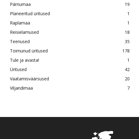
Pärnumaa
19
Planeeritud üritused
1
Raplamaa
1
Reisielamused
18
Teenused
35
Toimunud üritused
178
Tule ja avasta!
1
Üritused
42
Vaatamisväärsused
20
Viljandimaa
7