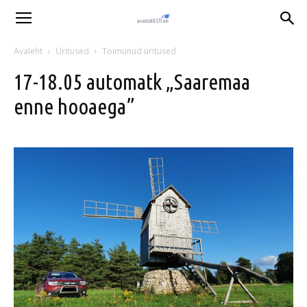
Avaleht
Üritused
Toimunud üritused
17-18.05 automatk „Saaremaa
enne hooaega”