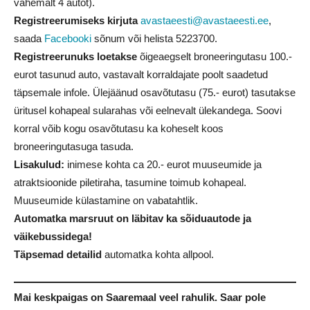
vähemalt 4 autot).
Registreerumiseks kirjuta
avastaeesti@avastaeesti.ee
,
saada
Facebooki
sõnum või helista
5223700
.
Registreerunuks loetakse
õigeaegselt broneeringutasu 100.-
eurot tasunud auto, vastavalt korraldajate poolt saadetud
täpsemale infole. Ülejäänud osavõtutasu (75.- eurot) tasutakse
üritusel kohapeal sularahas või eelnevalt ülekandega. Soovi
korral võib kogu osavõtutasu ka koheselt koos
broneeringutasuga tasuda.
Lisakulud:
inimese kohta ca 20.- eurot muuseumide ja
atraktsioonide piletiraha, tasumine toimub kohapeal.
Muuseumide külastamine on vabatahtlik.
Automatka marsruut on läbitav ka sõiduautode ja
väikebussidega!
Täpsemad detailid
automatka kohta allpool.
Mai keskpaigas on Saaremaal veel rahulik. Saar pole