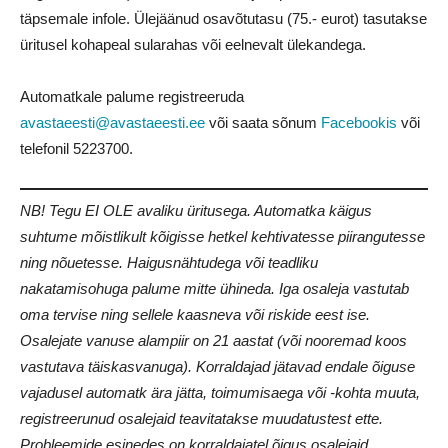
täpsemale infole. Ülejäänud osavõtutasu (75.- eurot) tasutakse
üritusel kohapeal sularahas või eelnevalt ülekandega.
Automatkale palume registreeruda
avastaeesti@avastaeesti.ee
või saata sõnum
Facebookis
või
telefonil
5223700
.
NB! Tegu EI OLE avaliku üritusega. Automatka käigus
suhtume mõistlikult kõigisse hetkel kehtivatesse piirangutesse
ning nõuetesse. Haigusnähtudega või teadliku
nakatamisohuga palume mitte ühineda. Iga osaleja vastutab
oma tervise ning sellele kaasneva või riskide eest ise.
Osalejate vanuse alampiir on 21 aastat (või nooremad koos
vastutava täiskasvanuga). Korraldajad jätavad endale õiguse
vajadusel automatk ära jätta, toimumisaega või -kohta muuta,
registreerunud osalejaid teavitatakse muudatustest ette.
Probleemide esinedes on korraldajatel õigus osalejaid