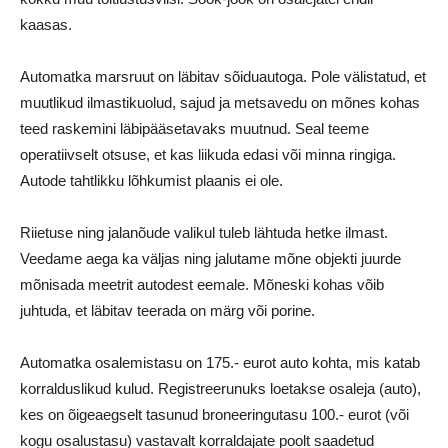
kaasas.
Automatka marsruut on läbitav sõiduautoga. Pole välistatud, et
muutlikud ilmastikuolud, sajud ja metsavedu on mõnes kohas
teed raskemini läbipääsetavaks muutnud. Seal teeme
operatiivselt otsuse, et kas liikuda edasi või minna ringiga.
Autode tahtlikku lõhkumist plaanis ei ole.
Riietuse ning jalanõude valikul tuleb lähtuda hetke ilmast.
Veedame aega ka väljas ning jalutame mõne objekti juurde
mõnisada meetrit autodest eemale. Mõneski kohas võib
juhtuda, et läbitav teerada on märg või porine.
Automatka osalemistasu on 175.- eurot auto kohta, mis katab
korralduslikud kulud. Registreerunuks loetakse osaleja (auto),
kes on õigeaegselt tasunud broneeringutasu 100.- eurot (või
kogu osalustasu) vastavalt korraldajate poolt saadetud