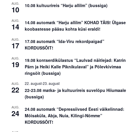
AUG.
10.08 kultuurireis “Harju allilm” (bussiga)
10
AUG.
14.08 automatk “Harju allilm” KOHAD TÄIS! Ülgase
14
koobastesse pääsu kohta küsi eraldi!
AUG.
17.08 automatk “Ida-Viru rekordpaigad”
17
KORDUSSÕIT!
AUG.
19.08 kontserdikülastus “Laulvad näitlejad: Katrin
19
Pärn ja Heiki Kalle Piknikulaval” ja Põlevkivimaa
ringsõit (bussiga)
22. august
-
23. august
AUG.
22
22-23.08 matka- ja kultuurireis suvelõpu Hiiumaale
(bussiga)
AUG.
24.08 automatk “Depressiivsed Eesti väikelinnad:
24
Mõisaküla, Abja, Nuia, Kilingi-Nõmme”
KORDUSSÕIT!