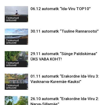
06.12 automatk “Ida-Viru TOP10”
Toimunud
üritused
30.11 automatk “Tuuline Rannarootsi”
Toimunud
üritused
29.11 automatk “Sünge Paldiskimaa”
ÜKS VABA KOHT!
Toimunud
üritused
01.11 automatk “Erakordne Ida-Viru 3:
Vasknarva-Kuremäe-Kauksi”
Toimunud
üritused
26.10 automatk “Erakordne Ida-Viru 2:
Narva-Sillamäe”