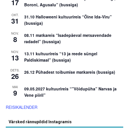
17
Boroni, Agusalu” (bussiga)
OKT.
31.10 Halloweeni kultuurireis “Öine Ida-Viru”
31
(bussiga)
NOV.
08.11 matkareis “Isadepäeval metsavendade
8
radadel” (bussiga)
NOV.
13.11 kultuurireis “13 ja reede süngel
13
Paldiskimaal” (bussiga)
DETS.
26.12 Pühadest toibumise matkareis (bussiga)
26
MAI
09.05.2027 kultuurireis “”Võidupüha” Narvas ja
9
Vene piiril”
REISIKALENDER
Värsked rännupildid Instagramis