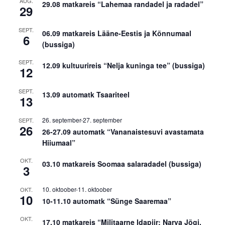
AUG.
29.08 matkareis “Lahemaa randadel ja radadel”
29
SEPT.
06.09 matkareis Lääne-Eestis ja Kõnnumaal
6
(bussiga)
SEPT.
12.09 kultuurireis “Nelja kuninga tee” (bussiga)
12
SEPT.
13.09 automatk Tsaariteel
13
26. september
-
27. september
SEPT.
26
26-27.09 automatk “Vananaistesuvi avastamata
Hiiumaal”
OKT.
03.10 matkareis Soomaa salaradadel (bussiga)
3
10. oktoober
-
11. oktoober
OKT.
10
10-11.10 automatk “Sünge Saaremaa”
OKT.
17.10 matkareis “Militaarne Idapiir: Narva Jõgi,