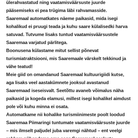
ülerahvastatud ning vaatamisväärsuste juurde
pääsemiseks ei pea trügima läbi rahvamasside.
Saaremaal automatkates näeme paikasid, mida isegi
kohalikud ei pruugi teada ja kuhu saare külalisedki harva
satuvad. Tutvume lisaks tuntud vaatamisväärsustele
Saaremaa varjatud pärlitega.
Boonusena külastame mitut sellist põnevat
turismiatraktsiooni, mis Saaremaale värskelt tekkinud ja
vähe teatud!
Meie giid on omandanud Saaremaal kultuurigiidi kutse,
aga lisaks veel aastakümnete jooksul avastanud
Saaremaad iseseisvalt. Seetõttu avaneb võimalus näha
paikasid ja kogeda elamusi, millest isegi kohalikel aimdust
pole või kuhu minna ei osata.
Automatkame nii kohalike turismiinimeste poolt loodud
Saaremaa Piimaringi tuntumate vaatamisväärsuste juurde
– mis ilmselt paljudel juba varemgi nähtud – ent veelgi