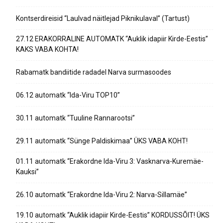
Kontserdireisid “Laulvad näitlejad Piknikulaval” (Tartust)
27.12 ERAKORRALINE AUTOMATK “Auklik idapiir Kirde-Eestis”
KAKS VABA KOHTA!
Rabamatk bandiitide radadel Narva surmasoodes
06.12 automatk “Ida-Viru TOP10”
30.11 automatk “Tuuline Rannarootsi”
29.11 automatk “Sünge Paldiskimaa” ÜKS VABA KOHT!
01.11 automatk “Erakordne Ida-Viru 3: Vasknarva-Kuremäe-
Kauksi”
26.10 automatk “Erakordne Ida-Viru 2: Narva-Sillamäe”
19.10 automatk “Auklik idapiir Kirde-Eestis” KORDUSSÕIT! ÜKS