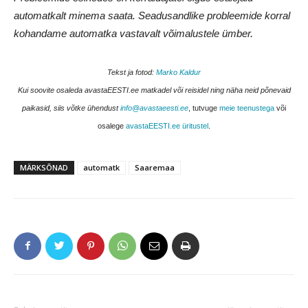
automatkalt minema saata. Seadusandlike probleemide korral
kohandame automatka vastavalt võimalustele ümber.
Tekst ja fotod:
Marko Kaldur
Kui soovite osaleda avastaEESTI.ee matkadel või reisidel ning näha neid põnevaid
paikasid, siis võtke ühendust
info@avastaeesti.ee
, tutvuge
meie teenustega
või
osalege
avastaEESTI.ee üritustel
.
MÄRKSÕNAD
automatk
Saaremaa