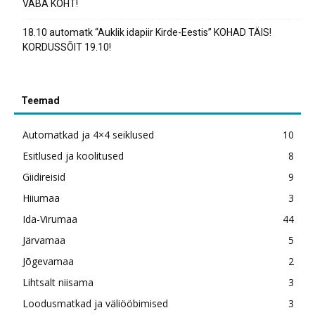
VABA KOHT!
18.10 automatk “Auklik idapiir Kirde-Eestis” KOHAD TÄIS!
KORDUSSÕIT 19.10!
Teemad
Automatkad ja 4×4 seiklused
10
Esitlused ja koolitused
8
Giidireisid
9
Hiiumaa
3
Ida-Virumaa
44
Järvamaa
5
Jõgevamaa
2
Lihtsalt niisama
3
Loodusmatkad ja väliööbimised
3