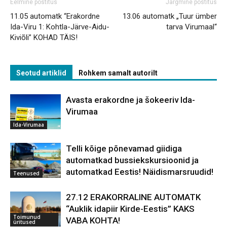
Eelmine postitus
Järgmine postitus
11.05 automatk “Erakordne
13.06 automatk „Tuur ümber
Ida-Viru 1: Kohtla-Järve-Aidu-
tarva Virumaal“
Kiviõli” KOHAD TÄIS!
Seotud artiklid
Rohkem samalt autorilt
Avasta erakordne ja šokeeriv Ida-
Virumaa
Ida-Virumaa
Telli kõige põnevamad giidiga
automatkad bussiekskursioonid ja
automatkad Eestis! Näidismarsruudid!
Teenused
27.12 ERAKORRALINE AUTOMATK
“Auklik idapiir Kirde-Eestis” KAKS
Toimunud
VABA KOHTA!
üritused