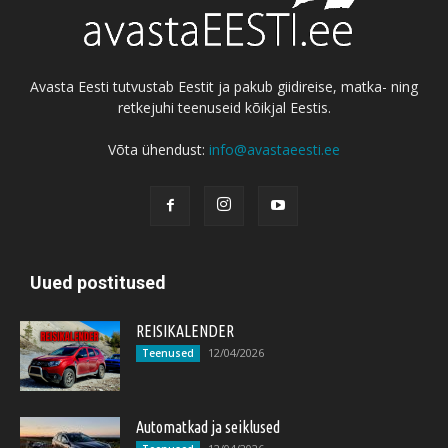
Avasta Eesti tutvustab Eestit ja pakub giidireise, matka- ning
retkejuhi teenuseid kõikjal Eestis.
Võta ühendust:
info@avastaeesti.ee
Uued postitused
REISIKALENDER
12/04/2026
Teenused
Automatkad ja seiklused