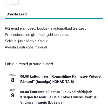
Avasta Eesti
Põnevad elamused, loodus- ja automatkad üle Eesti.
Professionaalse giid-matkajuhi teenused.
Seiklusi juhib Marko Kaldur.
Avasta Eesti koos meiega!
Lähiaja reisid ja sündmused
AUG.
08.08 kultuurireis “Romantiline Rannatee Virtsust
8
Pärnuni” (bussiga) KOHAD TÄIS!
AUG.
09.08 kontserdikülastus “Laulvad näitlejad:
9
Kristjan Kasearu ja Hele Kõrve Piknikulaval” ja
Virumaa ringreis (bussiga)