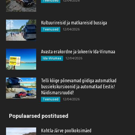
12/04/2026
Teenused
Kultuurireisid ja matkareisid bussiga
12/04/2026
Teenused
Avasta erakordne ja šokeeriv Ida-Virumaa
12/04/2026
Ida-Virumaa
Telli kõige põnevamad giidiga automatkad
bussiekskursioonid ja automatkad Eestis!
Näidismarsruudid!
12/04/2026
Teenused
Populaarsed postitused
Kohtla-Järve poolkoksimäed