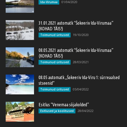
01/04/2020
Ida-Virumaa
31.01.2021 automatk “Šokeeriv Ida-Virumaa”
(KOHAD TÄIS!)
19/10/2020
Toimunud üritused
08.05.2021 automatk “Šokeeriv Ida-Virumaa”
(KOHAD TÄIS!)
28/03/2021
Toimunud üritused
08.05 automatk „Šokeeriv Ida-Viru 1: sürreaalsed
stseenid“
05/04/2022
Toimunud üritused
Esitlus “Venemaa sõjakolded”
28/04/2022
Esitlused ja koolitused