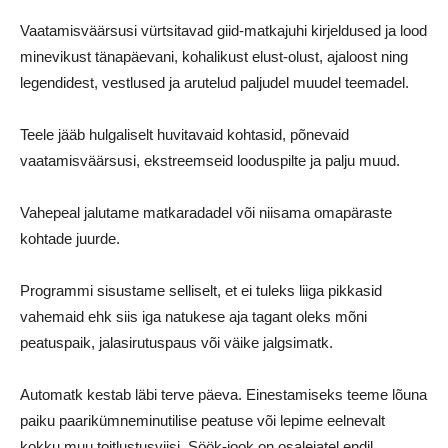
Vaatamisväärsusi vürtsitavad giid-matkajuhi kirjeldused ja lood
minevikust tänapäevani, kohalikust elust-olust, ajaloost ning
legendidest, vestlused ja arutelud paljudel muudel teemadel.
Teele jääb hulgaliselt huvitavaid kohtasid, põnevaid
vaatamisväärsusi, ekstreemseid looduspilte ja palju muud.
Vahepeal jalutame matkaradadel või niisama omapäraste
kohtade juurde.
Programmi sisustame selliselt, et ei tuleks liiga pikkasid
vahemaid ehk siis iga natukese aja tagant oleks mõni
peatuspaik, jalasirutuspaus või väike jalgsimatk.
Automatk kestab läbi terve päeva. Einestamiseks teeme lõuna
paiku paarikümneminutilise peatuse või lepime eelnevalt
kokku muu toitlustusviisi. Söök-jook on osalejatel endil