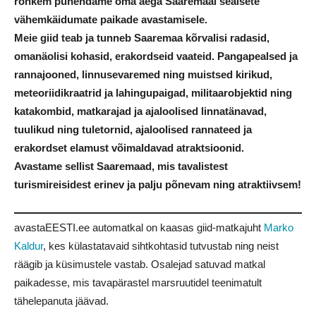
rohkem pühendame oma aega Saaremaal sealsete
vähemkäidumate paikade avastamisele.
Meie giid teab ja tunneb Saaremaa kõrvalisi radasid,
omanäolisi kohasid, erakordseid vaateid. Pangapealsed ja
rannajooned, linnusevaremed ning muistsed kirikud,
meteoriidikraatrid ja lahingupaigad, militaarobjektid ning
katakombid, matkarajad ja ajaloolised linnatänavad,
tuulikud ning tuletornid, ajaloolised rannateed ja
erakordset elamust võimaldavad atraktsioonid.
Avastame sellist Saaremaad, mis tavalistest
turismireisidest erinev ja palju põnevam ning atraktiivsem!
avastaEESTI.ee automatkal on kaasas giid-matkajuht
Marko
Kaldur
, kes külastatavaid sihtkohtasid tutvustab ning neist
räägib ja küsimustele vastab. Osalejad satuvad matkal
paikadesse, mis tavapärastel marsruutidel teenimatult
tähelepanuta jäävad.