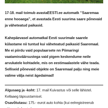
17-18. mail toimub avastaEESTI.ee automatk “Saaremaa
enne hooaega”, et avastada Eesti suurima saare põnevaid
ja väheteatud paikasid.
Kahepäevasel automatkal Eesti suurimale saarele
külastame nii tuntud kui väheteatud paikasid Saaremaal.
Me ei piirdu vaid populaarsete nn Piimaringi
vaatamisväärsustega vaid pigem keskendume neile
arvukatele kohtadele, mis on eestimaalastele vähe teada.
Selliseid põnevaid objekte on Saaremaal palju ning meie
valime välja neist ägedaimad!
Algusaeg ja -koht:
17. mail Kuivastus või selle lähistel.
Kellaaeg täpsustamisel.
Osavõtutasu:
175.- eurot auto kohta (kui eelregistreerub