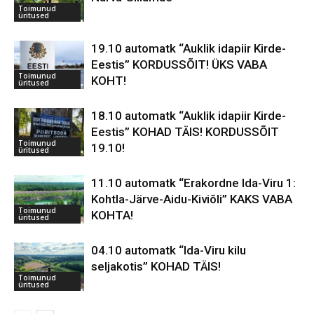
Toimunud
üritused
19.10 automatk “Auklik idapiir Kirde-
Eestis” KORDUSSÕIT! ÜKS VABA
Toimunud
KOHT!
üritused
18.10 automatk “Auklik idapiir Kirde-
Eestis” KOHAD TÄIS! KORDUSSÕIT
Toimunud
19.10!
üritused
11.10 automatk “Erakordne Ida-Viru 1:
Kohtla-Järve-Aidu-Kiviõli” KAKS VABA
Toimunud
KOHTA!
üritused
04.10 automatk “Ida-Viru kilu
seljakotis” KOHAD TÄIS!
Toimunud
üritused