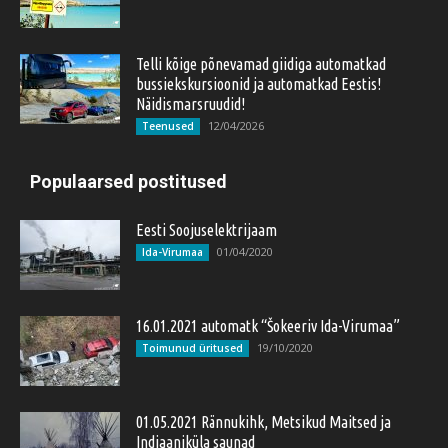
Telli kõige põnevamad giidiga automatkad
bussiekskursioonid ja automatkad Eestis!
Näidismarsruudid!
12/04/2026
Teenused
Populaarsed postitused
Eesti Soojuselektrijaam
01/04/2020
Ida-Virumaa
16.01.2021 automatk “Šokeeriv Ida-Virumaa”
19/10/2020
Toimunud üritused
01.05.2021 Rännukihk, Metsikud Maitsed ja
Indiaaniküla saunad