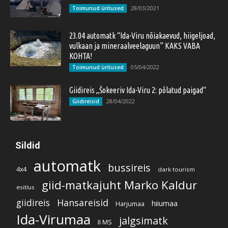
28/03/2021
Toimunud üritused
23.04 automatk “Ida-Viru nõiakaevud, hiigeljoad,
vulkaan ja mineraalveelaguun” KAKS VABA
KOHTA!
05/04/2022
Toimunud üritused
Giidireis „Šokeeriv Ida-Viru 2: põlatud paigad“
28/04/2022
Giidireisid
Sildid
automatk
bussireis
4x4
dark tourism
giid-matkajuht Marko Kaldur
esitlus
giidireis
Hansareisid
hiiumaa
Harjumaa
Ida-Virumaa
jalgsimatk
II MS