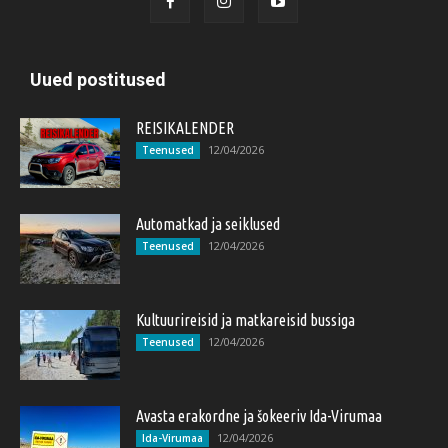
Uued postitused
REISIKALENDER
12/04/2026
Teenused
Automatkad ja seiklused
12/04/2026
Teenused
Kultuurireisid ja matkareisid bussiga
12/04/2026
Teenused
Avasta erakordne ja šokeeriv Ida-Virumaa
12/04/2026
Ida-Virumaa