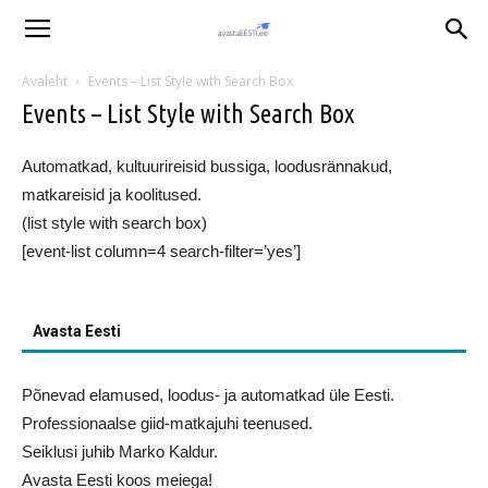
Avaleht
Events – List Style with Search Box
Events – List Style with Search Box
Automatkad, kultuurireisid bussiga, loodusrännakud,
matkareisid ja koolitused.
(list style with search box)
[event-list column=4 search-filter=’yes’]
Avasta Eesti
Põnevad elamused, loodus- ja automatkad üle Eesti.
Professionaalse giid-matkajuhi teenused.
Seiklusi juhib Marko Kaldur.
Avasta Eesti koos meiega!