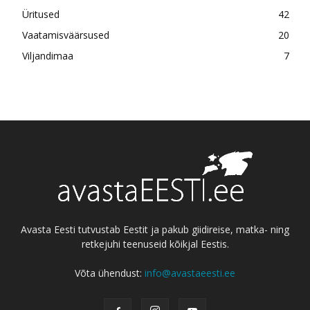
Üritused
42
Vaatamisväärsused
20
Viljandimaa
7
Avasta Eesti tutvustab Eestit ja pakub giidireise, matka- ning
retkejuhi teenuseid kõikjal Eestis.
Võta ühendust:
info@avastaeesti.ee