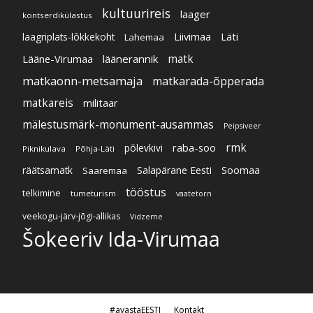
kultuurireis
laager
kontserdikülastus
Liivimaa
Läti
laagriplats-lõkkekoht
Lahemaa
Lääne-Virumaa
läänerannik
matk
matkaonn-metsamaja
matkarada-õpperada
matkareis
militaar
mälestusmärk-monument-ausammas
Peipsiveer
raba-soo
rmk
põlevkivi
Piknikulava
Põhja-Läti
Soomaa
Salapärane Eesti
räätsamatk
Saaremaa
tööstus
telkimine
tumeturism
vaatetorn
veekogu-järv-jõgi-allikas
Vidzeme
Šokeeriv Ida-Virumaa
#avastaEESTI
Kontakt