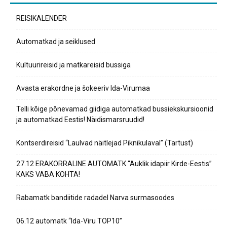
REISIKALENDER
Automatkad ja seiklused
Kultuurireisid ja matkareisid bussiga
Avasta erakordne ja šokeeriv Ida-Virumaa
Telli kõige põnevamad giidiga automatkad bussiekskursioonid
ja automatkad Eestis! Näidismarsruudid!
Kontserdireisid “Laulvad näitlejad Piknikulaval” (Tartust)
27.12 ERAKORRALINE AUTOMATK “Auklik idapiir Kirde-Eestis”
KAKS VABA KOHTA!
Rabamatk bandiitide radadel Narva surmasoodes
06.12 automatk “Ida-Viru TOP10”