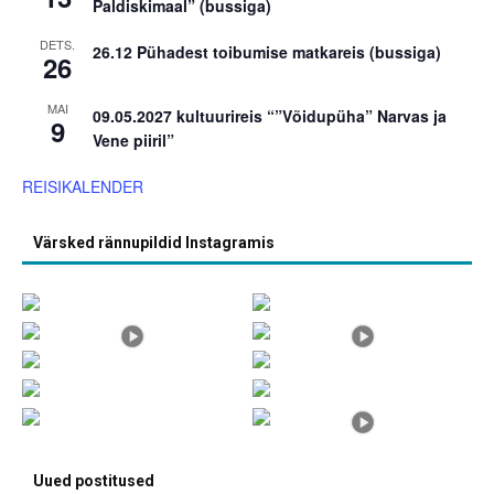
Paldiskimaal” (bussiga)
DETS.
26.12 Pühadest toibumise matkareis (bussiga)
26
MAI
09.05.2027 kultuurireis “”Võidupüha” Narvas ja
9
Vene piiril”
REISIKALENDER
Värsked rännupildid Instagramis
Uued postitused