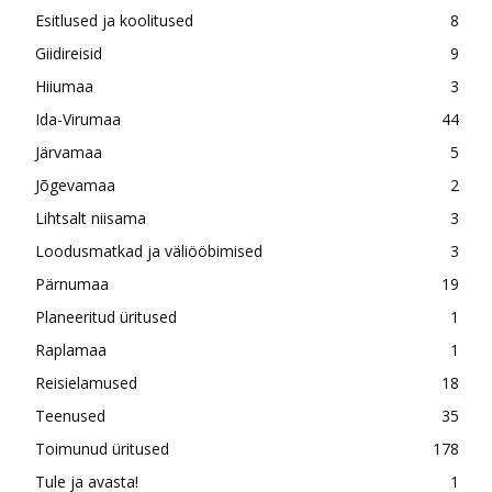
Esitlused ja koolitused
8
Giidireisid
9
Hiiumaa
3
Ida-Virumaa
44
Järvamaa
5
Jõgevamaa
2
Lihtsalt niisama
3
Loodusmatkad ja väliööbimised
3
Pärnumaa
19
Planeeritud üritused
1
Raplamaa
1
Reisielamused
18
Teenused
35
Toimunud üritused
178
Tule ja avasta!
1