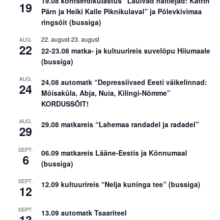
19.08 kontserdikülastus “Laulvad näitlejad: Katrin
19
Pärn ja Heiki Kalle Piknikulaval” ja Põlevkivimaa
ringsõit (bussiga)
22. august
-
23. august
AUG.
22
22-23.08 matka- ja kultuurireis suvelõpu Hiiumaale
(bussiga)
AUG.
24.08 automatk “Depressiivsed Eesti väikelinnad:
24
Mõisaküla, Abja, Nuia, Kilingi-Nõmme”
KORDUSSÕIT!
AUG.
29.08 matkareis “Lahemaa randadel ja radadel”
29
SEPT.
06.09 matkareis Lääne-Eestis ja Kõnnumaal
6
(bussiga)
SEPT.
12.09 kultuurireis “Nelja kuninga tee” (bussiga)
12
SEPT.
13.09 automatk Tsaariteel
13