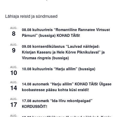
Lähiaja reisid ja sündmused
AUG.
08.08 kultuurireis “Romantiline Rannatee Virtsust
8
Pärnuni” (bussiga) KOHAD TÄIS!
AUG.
09.08 kontserdikülastus “Laulvad näitlejad:
9
Kristjan Kasearu ja Hele Kõrve Piknikulaval” ja
Virumaa ringreis (bussiga)
AUG.
10.08 kultuurireis “Harju allilm” (bussiga)
10
AUG.
14.08 automatk “Harju allilm” KOHAD TÄIS! Ülgase
14
koobastesse pääsu kohta küsi eraldi!
AUG.
17.08 automatk “Ida-Viru rekordpaigad”
17
KORDUSSÕIT!
AUG.