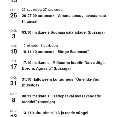
26. september
-
27. september
SEPT.
26
26-27.09 automatk “Vananaistesuvi avastamata
Hiiumaal”
OKT.
03.10 matkareis Soomaa salaradadel (bussiga)
3
10. oktoober
-
11. oktoober
OKT.
10
10-11.10 automatk “Sünge Saaremaa”
OKT.
17.10 matkareis “Militaarne Idapiir: Narva Jõgi,
17
Boroni, Agusalu” (bussiga)
OKT.
31.10 Halloweeni kultuurireis “Öine Ida-Viru”
31
(bussiga)
NOV.
08.11 matkareis “Isadepäeval metsavendade
8
radadel” (bussiga)
NOV.
13.11 kultuurireis “13 ja reede süngel
13