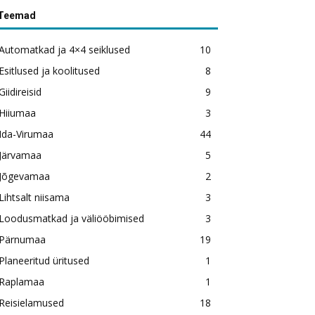
Teemad
Automatkad ja 4×4 seiklused
10
Esitlused ja koolitused
8
Giidireisid
9
Hiiumaa
3
Ida-Virumaa
44
Järvamaa
5
Jõgevamaa
2
Lihtsalt niisama
3
Loodusmatkad ja väliööbimised
3
Pärnumaa
19
Planeeritud üritused
1
Raplamaa
1
Reisielamused
18