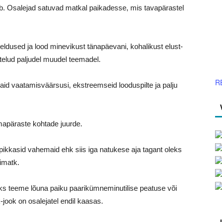
tab. Osalejad satuvad matkal paikadesse, mis tavapärastel
jeldused ja lood minevikust tänapäevani, kohalikust elust-
rutelud paljudel muudel teemadel.
R
vaid vaatamisväärsusi, ekstreemseid looduspilte ja palju
mapäraste kohtade juurde.
a pikkasid vahemaid ehk siis iga natukese aja tagant oleks
simatk.
ks teeme lõuna paiku paarikümneminutilise peatuse või
-jook on osalejatel endil kaasas.