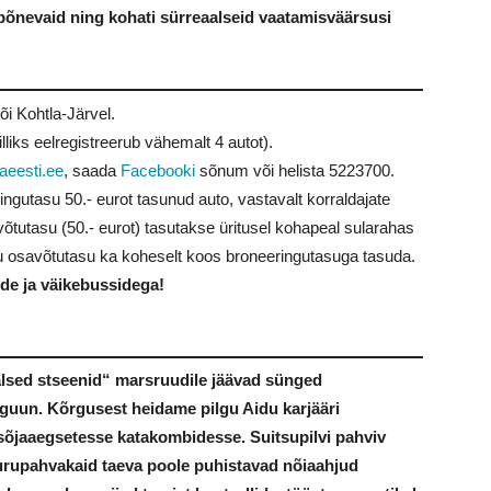
õnevaid ning kohati sürreaalseid vaatamisväärsusi
või Kohtla-Järvel.
illiks eelregistreerub vähemalt 4 autot).
aeesti.ee
, saada
Facebooki
sõnum või helista
5223700
.
ngutasu 50.- eurot tasunud auto, vastavalt korraldajate
õtutasu (50.- eurot) tasutakse üritusel kohapeal sularahas
gu osavõtutasu ka koheselt koos broneeringutasuga tasuda.
de ja väikebussidega!
lsed stseenid“ marsruudile jäävad sünged
guun. Kõrgusest heidame pilgu Aidu karjääri
sõjaaegsetesse katakombidesse. Suitsupilvi pahviv
aurupahvakaid taeva poole puhistavad nõiaahjud