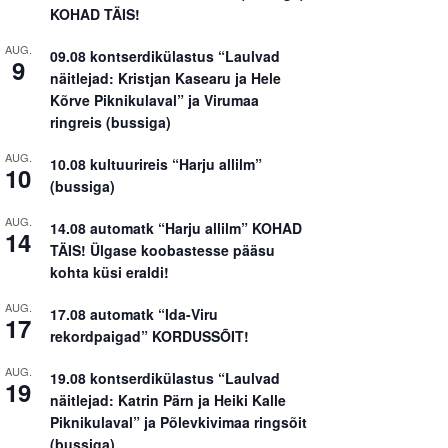
KOHAD TÄIS!
AUG.
09.08 kontserdikülastus “Laulvad
9
näitlejad: Kristjan Kasearu ja Hele
Kõrve Piknikulaval” ja Virumaa
ringreis (bussiga)
AUG.
10.08 kultuurireis “Harju allilm”
10
(bussiga)
AUG.
14.08 automatk “Harju allilm” KOHAD
14
TÄIS! Ülgase koobastesse pääsu
kohta küsi eraldi!
AUG.
17.08 automatk “Ida-Viru
17
rekordpaigad” KORDUSSÕIT!
AUG.
19.08 kontserdikülastus “Laulvad
19
näitlejad: Katrin Pärn ja Heiki Kalle
Piknikulaval” ja Põlevkivimaa ringsõit
(bussiga)