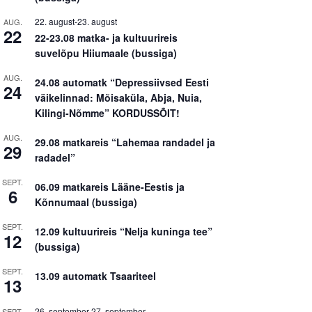
22. august
-
23. august
AUG.
22
22-23.08 matka- ja kultuurireis
suvelõpu Hiiumaale (bussiga)
AUG.
24.08 automatk “Depressiivsed Eesti
24
väikelinnad: Mõisaküla, Abja, Nuia,
Kilingi-Nõmme” KORDUSSÕIT!
AUG.
29.08 matkareis “Lahemaa randadel ja
29
radadel”
SEPT.
06.09 matkareis Lääne-Eestis ja
6
Kõnnumaal (bussiga)
SEPT.
12.09 kultuurireis “Nelja kuninga tee”
12
(bussiga)
SEPT.
13.09 automatk Tsaariteel
13
26. september
-
27. september
SEPT.