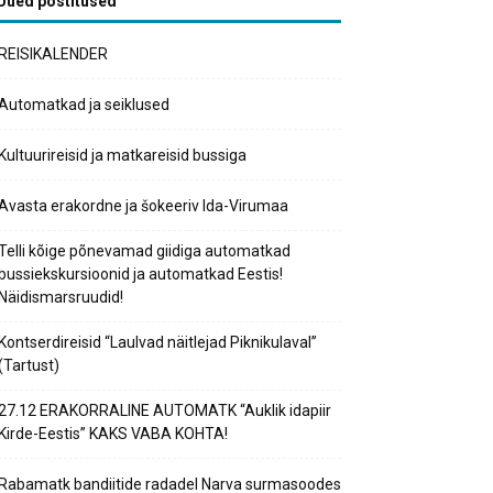
Uued postitused
REISIKALENDER
Automatkad ja seiklused
Kultuurireisid ja matkareisid bussiga
Avasta erakordne ja šokeeriv Ida-Virumaa
Telli kõige põnevamad giidiga automatkad
bussiekskursioonid ja automatkad Eestis!
Näidismarsruudid!
Kontserdireisid “Laulvad näitlejad Piknikulaval”
(Tartust)
27.12 ERAKORRALINE AUTOMATK “Auklik idapiir
Kirde-Eestis” KAKS VABA KOHTA!
Rabamatk bandiitide radadel Narva surmasoodes