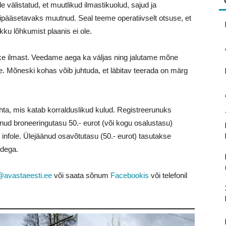
välistatud, et muutlikud ilmastikuolud, sajud ja
pääsetavaks muutnud. Seal teeme operatiivselt otsuse, et
ikku lõhkumist plaanis ei ole.
etke ilmast. Veedame aega ka väljas ning jalutame mõne
e. Mõneski kohas võib juhtuda, et läbitav teerada on märg
ta, mis katab korralduslikud kulud. Registreerunuks
unud broneeringutasu 50.- eurot (või kogu osalustasu)
 infole. Ülejäänud osavõtutasu (50.- eurot) tasutakse
ndega.
@avastaeesti.ee
või saata sõnum
Facebookis
või telefonil