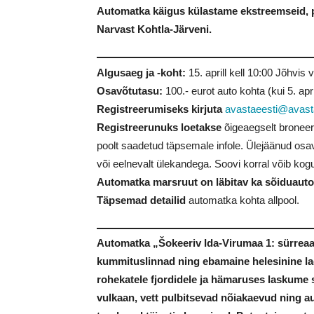
Automatka käigus külastame ekstreemseid, p
Narvast Kohtla-Järveni.
Algusaeg ja -koht:
15. aprill kell 10:00 Jõhvis 
Osavõtutasu:
100.- eurot auto kohta (kui 5. apr
Registreerumiseks kirjuta
avastaeesti@avast
Registreerunuks loetakse
õigeaegselt broneeri
poolt saadetud täpsemale infole. Ülejäänud osav
või eelnevalt ülekandega. Soovi korral võib ko
Automatka marsruut on läbitav ka sõiduauto
Täpsemad detailid
automatka kohta allpool.
Automatka „Šokeeriv Ida-Virumaa 1: sürreaa
kummituslinnad ning ebamaine helesinine la
rohekatele fjordidele ja hämaruses laskume 
vulkaan, vett pulbitsevad nõiakaevud ning 