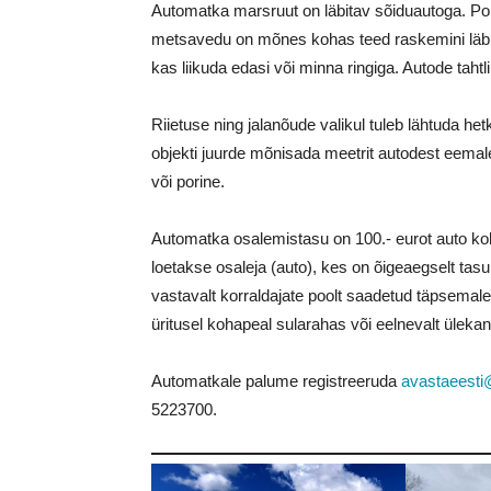
Automatka marsruut on läbitav sõiduautoga. Pole 
metsavedu on mõnes kohas teed raskemini läbi
kas liikuda edasi või minna ringiga. Autode tahtl
Riietuse ning jalanõude valikul tuleb lähtuda h
objekti juurde mõnisada meetrit autodest eemal
või porine.
Automatka osalemistasu on 100.- eurot auto koh
loetakse osaleja (auto), kes on õigeaegselt tas
vastavalt korraldajate poolt saadetud täpsemale
üritusel kohapeal sularahas või eelnevalt üleka
Automatkale palume registreeruda
avastaeesti
5223700
.