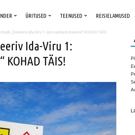
ENDER
ÜRITUSED
TEENUSED
REISIELAMUSED
omatk „Šokeeriv Ida-Viru 1: sürreaalsed stseenid“ KOHAD TÄIS!
eriv Ida-Viru 1:
d“ KOHAD TÄIS!
Põ
Ee
Pr
Se
Av
L