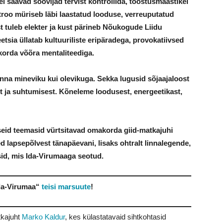
 saavad soovijad tervist kontrollida, tööstusmaastikel
roo müriseb läbi laastatud looduse, verreuputatud
st tuleb elekter ja kust pärineb Nõukogude Liidu
sia üllatab kultuuriliste eripäradega, provokatiivsed
orda võõra mentaliteediga.
na mineviku kui olevikuga. Sekka lugusid sõjaajaloost
st ja suhtumisest. Kõneleme loodusest, energeetikast,
seid teemasid vürtsitavad omakorda giid-matkajuhi
d lapsepõlvest tänapäevani, lisaks ohtralt linnalegende,
id, mis Ida-Virumaaga seotud.
Ida-Virumaa“
teisi marsuute
!
tkajuht
Marko Kaldur
, kes külastatavaid sihtkohtasid