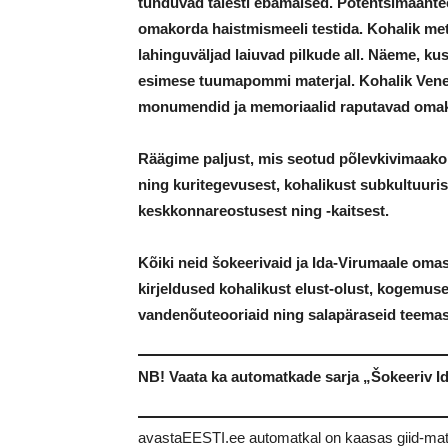
tunduvad täiesti ebamaised. Potentsimaanteel
omakorda haistmismeeli testida. Kohalik met
lahinguväljad laiuvad pilkude all. Näeme, ku
esimese tuumapommi materjal. Kohalik Veneet
monumendid ja memoriaalid raputavad omak
Räägime paljust, mis seotud põlevkivimaakon
ning kuritegevusest, kohalikust subkultuuri
keskkonnareostusest ning -kaitsest.
Kõiki neid šokeerivaid ja Ida-Virumaale oma
kirjeldused kohalikust elust-olust, kogemuse
vandenõuteooriaid ning salapäraseid teemas
NB! Vaata ka automatkade sarja „Šokeeriv 
avastaEESTI.ee automatkal on kaasas giid-ma