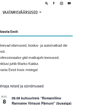
VAATAMISVÄÄRSUSED
Avasta Eesti
nevad elamused, loodus- ja automatkad üle
sti.
ofessionaalse giid-matkajuhi teenused.
iklusi juhib Marko Kaldur.
asta Eesti koos meiega!
ähiaja reisid ja sündmused
AUG.
08.08 kultuurireis “Romantiline
8
Rannatee Virtsust Pärnuni” (bussiga)