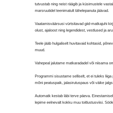
tutvustab ning neist räägib ja küsimustele vas
marsruutidel teenimatult tähelepanuta jäävad.
Vaatamisväärsusi vürtsitavad giid-matkajuhi kir
olust, ajaloost ning legendidest, vestlused ja a
Teele jääb hulgaliselt huvitavaid kohtasid, põne
muud.
Vahepeal jalutame matkaradadel või niisama o
Programmi sisustame selliselt, et ei tuleks liig
mõni peatuspaik, jalasirutuspaus või väike jalg
Automatk kestab läbi terve päeva. Einestamise
lepime eelnevalt kokku muu toitlustusviisi. Söök