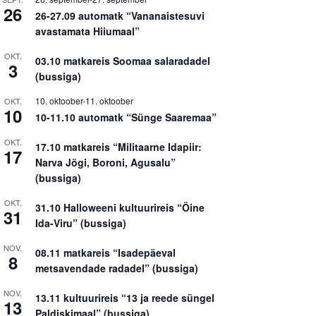
26
26-27.09 automatk “Vananaistesuvi
avastamata Hiiumaal”
OKT.
03.10 matkareis Soomaa salaradadel
3
(bussiga)
10. oktoober
-
11. oktoober
OKT.
10
10-11.10 automatk “Sünge Saaremaa”
OKT.
17.10 matkareis “Militaarne Idapiir:
17
Narva Jõgi, Boroni, Agusalu”
(bussiga)
OKT.
31.10 Halloweeni kultuurireis “Öine
31
Ida-Viru” (bussiga)
NOV.
08.11 matkareis “Isadepäeval
8
metsavendade radadel” (bussiga)
NOV.
13.11 kultuurireis “13 ja reede süngel
13
Paldiskimaal” (bussiga)