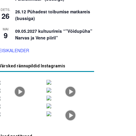
DETS.
26.12 Pühadest toibumise matkareis
26
(bussiga)
MAI
09.05.2027 kultuurireis “”Võidupüha”
9
Narvas ja Vene piiril”
EISIKALENDER
Värsked rännupildid Instagramis