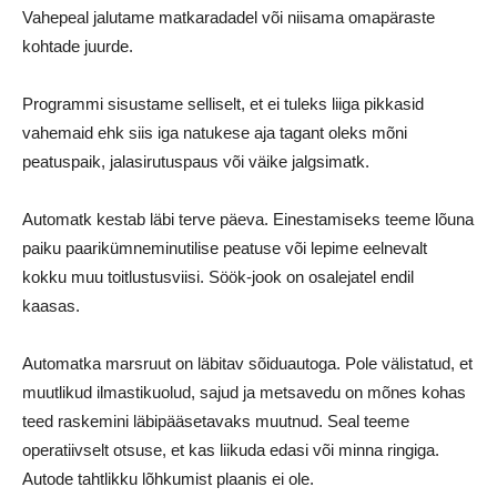
Vahepeal jalutame matkaradadel või niisama omapäraste
kohtade juurde.
Programmi sisustame selliselt, et ei tuleks liiga pikkasid
vahemaid ehk siis iga natukese aja tagant oleks mõni
peatuspaik, jalasirutuspaus või väike jalgsimatk.
Automatk kestab läbi terve päeva. Einestamiseks teeme lõuna
paiku paarikümneminutilise peatuse või lepime eelnevalt
kokku muu toitlustusviisi. Söök-jook on osalejatel endil
kaasas.
Automatka marsruut on läbitav sõiduautoga. Pole välistatud, et
muutlikud ilmastikuolud, sajud ja metsavedu on mõnes kohas
teed raskemini läbipääsetavaks muutnud. Seal teeme
operatiivselt otsuse, et kas liikuda edasi või minna ringiga.
Autode tahtlikku lõhkumist plaanis ei ole.