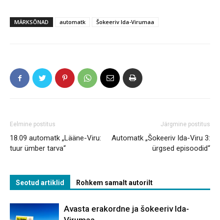
MÄRKSÕNAD
automatk
Šokeeriv Ida-Virumaa
Eelmine postitus
Järgmine postitus
18.09 automatk „Lääne-Viru:
Automatk „Šokeeriv Ida-Viru 3:
tuur ümber tarva“
ürgsed episoodid“
Seotud artiklid
Rohkem samalt autorilt
Avasta erakordne ja šokeeriv Ida-