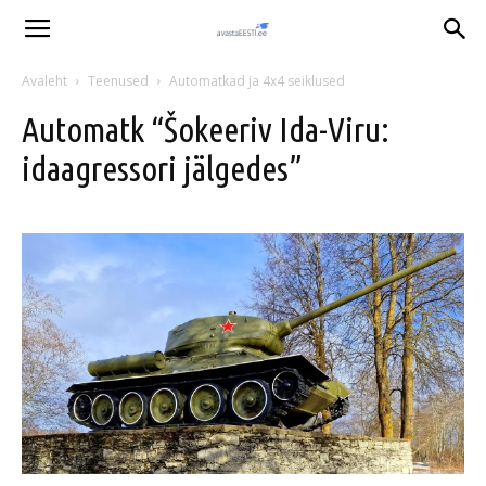
Avaleht
Teenused
Automatkad ja 4x4 seiklused
Automatk “Šokeeriv Ida-Viru:
idaagressori jälgedes”