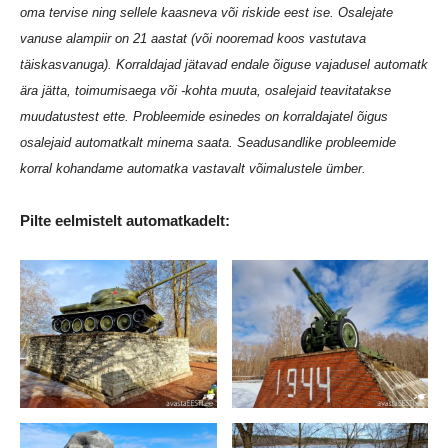
oma tervise ning sellele kaasneva või riskide eest ise. Osalejate
vanuse alampiir on 21 aastat (või nooremad koos vastutava
täiskasvanuga). Korraldajad jätavad endale õiguse vajadusel automatk
ära jätta, toimumisaega või -kohta muuta, osalejaid teavitatakse
muudatustest ette. Probleemide esinedes on korraldajatel õigus
osalejaid automatkalt minema saata. Seadusandlike probleemide
korral kohandame automatka vastavalt võimalustele ümber.
Pilte eelmistelt automatkadelt: