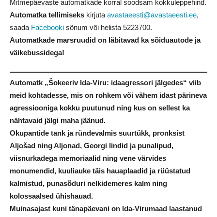
Mitmepäevaste automatkade korral soodsam kokkuleppehind.
Automatka tellimiseks
kirjuta
avastaeesti@avastaeesti.ee
,
saada
Facebooki
sõnum või helista
5223700
.
Automatkade marsruudid on läbitavad ka sõiduautode ja
väikebussidega!
Automatk „Šokeeriv Ida-Viru: idaagressori jälgedes“ viib
meid kohtadesse, mis on rohkem või vähem idast pärineva
agressiooniga kokku puutunud ning kus on sellest ka
nähtavaid jälgi maha jäänud.
Okupantide tank ja ründevalmis suurtükk, pronksist
Aljošad ning Aljonad, Georgi lindid ja punalipud,
viisnurkadega memoriaalid ning vene värvides
monumendid, kuuliauke täis hauaplaadid ja rüüstatud
kalmistud, punasõduri nelkidemeres kalm ning
kolossaalsed ühishauad.
Muinasajast kuni tänapäevani on Ida-Virumaad laastanud