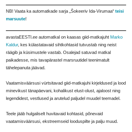
NB! Vaata ka automatkade sarja „Šokeeriv Ida-Virumaa“
teisi
marsuute
!
avastaEESTI.ee automatkal on kaasas giid-matkajuht
Marko
Kaldur
, kes külastatavaid sihtkohtasid tutvustab ning neist
räägib ja küsimustele vastab. Osalejad satuvad matkal
paikadesse, mis tavapärastel marsruutidel teenimatult
tähelepanuta jäävad.
Vaatamisväärsusi vürtsitavad giid-matkajuhi kirjeldused ja lood
minevikust tänapäevani, kohalikust elust-olust, ajaloost ning
legendidest, vestlused ja arutelud paljudel muudel teemadel.
Teele jääb hulgaliselt huvitavaid kohtasid, põnevaid
vaatamisväärsusi, ekstreemseid looduspilte ja palju muud.