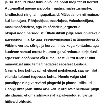
ja rüüstanud idast tulnud või ida poolt mõjutatud hordid.
Automatkal näeme ajaloolisi rajatisi, mälestusmärke,
kindlustusi ning lahingupaikasid. Mälestisi on nii muinas-
kui keskajast, Põhjasõjast, tsaariajast, Vabadussõjast,
maailmasõdadest, aga ka sõdadele järgnenud
okupatsiooniperioodist. Üllatuslikult palju leidub värskeid
agressioonimärke taasiseseisvumisajast ja tänapäevastki
Viibime verise, sünge ja kurva minevikuga kohtades, aga
kuuleme samuti musta huumoriga vürtsitatud kirjeldusi
agressori ebaõnnest või rumalusest. Juttu tuleb Putini
minevikust ning tema tihedatest seostest Eestiga.
Näeme, kus kohtuvad rohelised mehikesed, saame infot
viienda kolonni tegevuse kohta. Nende valge-sini-
punalippe ning verevärvi plagusid ja platnoi-triibulisi
Georgi linte jääb silma arvukalt. Korduvalt heidame pilgu
üle idapiiri, et oma silmaga näha päikesetõusu varjus
hiilivaid ohtusid.