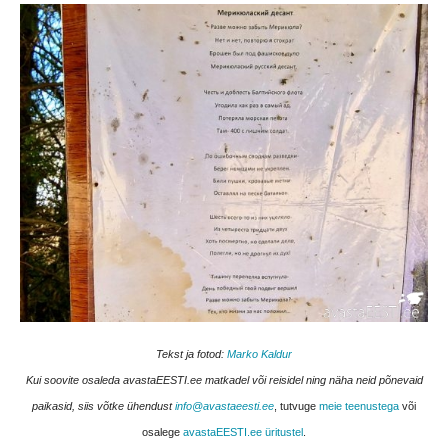
Tekst ja fotod:
Marko Kaldur
Kui soovite osaleda avastaEESTI.ee matkadel või reisidel ning näha neid põnevaid
paikasid, siis võtke ühendust
info@avastaeesti.ee
, tutvuge
meie teenustega
või
osalege
avastaEESTI.ee üritustel
.