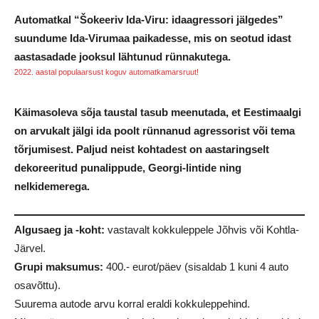
Automatkal “Šokeeriv Ida-Viru: idaagressori jälgedes”
suundume Ida-Virumaa paikadesse, mis on seotud idast
aastasadade jooksul lähtunud rünnakutega.
2022. aastal populaarsust koguv automatkamarsruut!
Käimasoleva sõja taustal tasub meenutada, et Eestimaalgi
on arvukalt jälgi ida poolt rünnanud agressorist või tema
tõrjumisest. Paljud neist kohtadest on aastaringselt
dekoreeritud punalippude, Georgi-lintide ning
nelkidemerega.
Algusaeg ja -koht:
vastavalt kokkuleppele Jõhvis või Kohtla-
Järvel.
Grupi maksumus:
400.- eurot/päev (sisaldab 1 kuni 4 auto
osavõttu).
Suurema autode arvu korral eraldi kokkuleppehind.