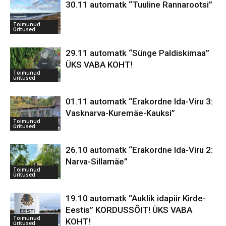
30.11 automatk “Tuuline Rannarootsi”
Toimunud
üritused
29.11 automatk “Sünge Paldiskimaa”
ÜKS VABA KOHT!
Toimunud
üritused
01.11 automatk “Erakordne Ida-Viru 3:
Vasknarva-Kuremäe-Kauksi”
Toimunud
üritused
26.10 automatk “Erakordne Ida-Viru 2:
Narva-Sillamäe”
Toimunud
üritused
19.10 automatk “Auklik idapiir Kirde-
Eestis” KORDUSSÕIT! ÜKS VABA
Toimunud
KOHT!
üritused