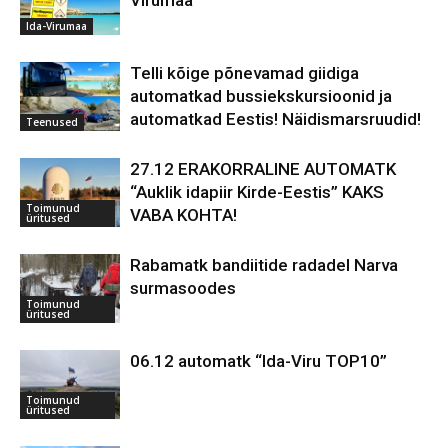
Virumaa
Ida-Virumaa
Telli kõige põnevamad giidiga
automatkad bussiekskursioonid ja
automatkad Eestis! Näidismarsruudid!
Teenused
27.12 ERAKORRALINE AUTOMATK
“Auklik idapiir Kirde-Eestis” KAKS
Toimunud
VABA KOHTA!
üritused
Rabamatk bandiitide radadel Narva
surmasoodes
Toimunud
üritused
06.12 automatk “Ida-Viru TOP10”
Toimunud
üritused