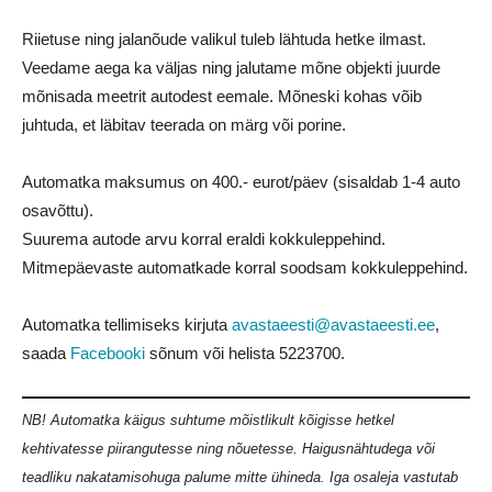
Riietuse ning jalanõude valikul tuleb lähtuda hetke ilmast.
Veedame aega ka väljas ning jalutame mõne objekti juurde
mõnisada meetrit autodest eemale. Mõneski kohas võib
juhtuda, et läbitav teerada on märg või porine.
Automatka maksumus on 400.- eurot/päev (sisaldab 1-4 auto
osavõttu).
Suurema autode arvu korral eraldi kokkuleppehind.
Mitmepäevaste automatkade korral soodsam kokkuleppehind.
Automatka tellimiseks kirjuta
avastaeesti@avastaeesti.ee
,
saada
Facebooki
sõnum või helista
5223700
.
NB! Automatka käigus suhtume mõistlikult kõigisse hetkel
kehtivatesse piirangutesse ning nõuetesse. Haigusnähtudega või
teadliku nakatamisohuga palume mitte ühineda. Iga osaleja vastutab