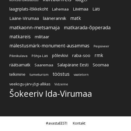
Liivimaa
Läti
laagriplats-lõkkekoht
Lahemaa
Lääne-Virumaa
läänerannik
matk
matkaonn-metsamaja
matkarada-õpperada
matkareis
militaar
mälestusmärk-monument-ausammas
Peipsiveer
raba-soo
rmk
põlevkivi
Piknikulava
Põhja-Läti
Soomaa
Salapärane Eesti
räätsamatk
Saaremaa
tööstus
telkimine
tumeturism
vaatetorn
veekogu-järv-jõgi-allikas
Vidzeme
Šokeeriv Ida-Virumaa
#avastaEESTI
Kontakt