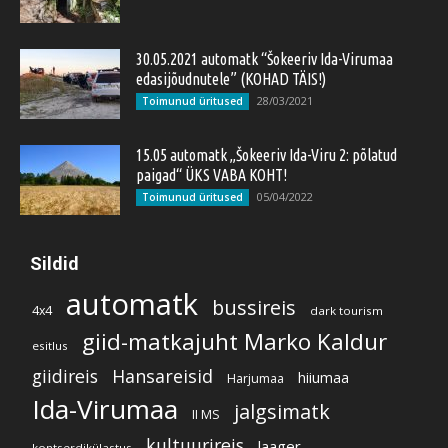
30.05.2021 automatk “Šokeeriv Ida-Virumaa
edasijõudnutele” (KOHAD TÄIS!)
28/03/2021
Toimunud üritused
15.05 automatk „Šokeeriv Ida-Viru 2: põlatud
paigad“ ÜKS VABA KOHT!
05/04/2022
Toimunud üritused
Sildid
automatk
bussireis
4x4
dark tourism
giid-matkajuht Marko Kaldur
esitlus
giidireis
Hansareisid
hiiumaa
Harjumaa
Ida-Virumaa
jalgsimatk
II MS
kultuurireis
laager
kontserdikülastus