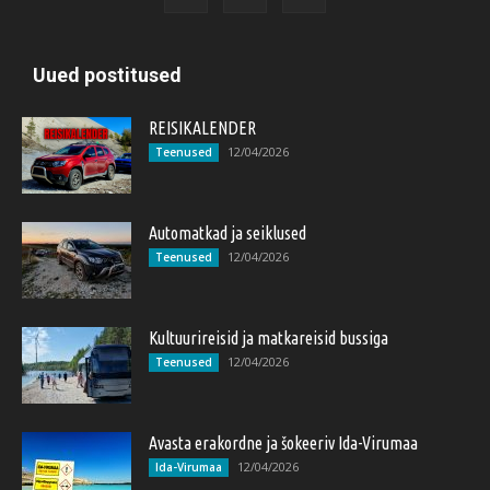
Uued postitused
REISIKALENDER
12/04/2026
Teenused
Automatkad ja seiklused
12/04/2026
Teenused
Kultuurireisid ja matkareisid bussiga
12/04/2026
Teenused
Avasta erakordne ja šokeeriv Ida-Virumaa
12/04/2026
Ida-Virumaa