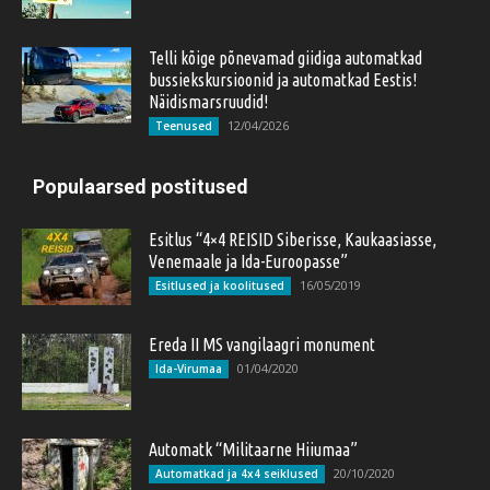
Telli kõige põnevamad giidiga automatkad
bussiekskursioonid ja automatkad Eestis!
Näidismarsruudid!
12/04/2026
Teenused
Populaarsed postitused
Esitlus “4×4 REISID Siberisse, Kaukaasiasse,
Venemaale ja Ida-Euroopasse”
16/05/2019
Esitlused ja koolitused
Ereda II MS vangilaagri monument
01/04/2020
Ida-Virumaa
Automatk “Militaarne Hiiumaa”
20/10/2020
Automatkad ja 4x4 seiklused