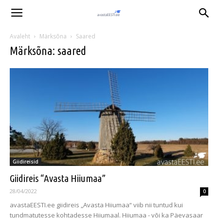
Avaleht
Märksõna
Saared
Märksõna: saared
Giidireisid
Giidireis “Avasta Hiiumaa”
28/04/2022
0
avastaEESTI.ee giidireis „Avasta Hiiumaa“ viib nii tuntud kui
tundmatutesse kohtadesse Hiiumaal. Hiiumaa - või ka Päevasaar