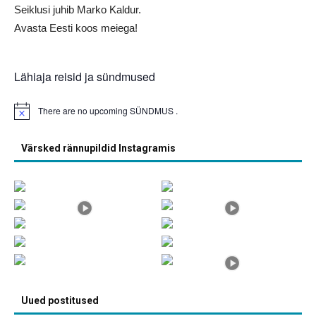
Seiklusi juhib Marko Kaldur.
Avasta Eesti koos meiega!
Lähiaja reisid ja sündmused
There are no upcoming SÜNDMUS .
Notice
Värsked rännupildid Instagramis
Uued postitused