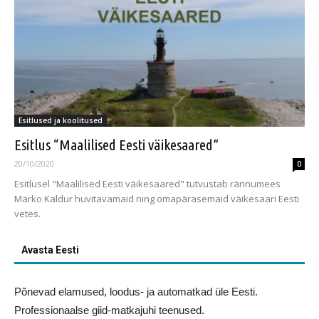
Esitlused ja koolitused
Esitlus “Maalilised Eesti väikesaared”
20/10/2020
0
Esitlusel "Maalilised Eesti väikesaared" tutvustab rännumees
Marko Kaldur huvitavamaid ning omapärasemaid väikesaari Eesti
vetes.
Avasta Eesti
Põnevad elamused, loodus- ja automatkad üle Eesti.
Professionaalse giid-matkajuhi teenused.