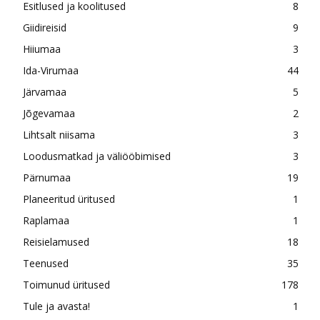
Esitlused ja koolitused
8
Giidireisid
9
Hiiumaa
3
Ida-Virumaa
44
Järvamaa
5
Jõgevamaa
2
Lihtsalt niisama
3
Loodusmatkad ja väliööbimised
3
Pärnumaa
19
Planeeritud üritused
1
Raplamaa
1
Reisielamused
18
Teenused
35
Toimunud üritused
178
Tule ja avasta!
1