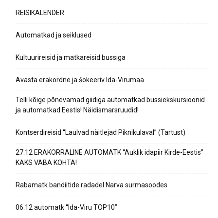
REISIKALENDER
Automatkad ja seiklused
Kultuurireisid ja matkareisid bussiga
Avasta erakordne ja šokeeriv Ida-Virumaa
Telli kõige põnevamad giidiga automatkad bussiekskursioonid
ja automatkad Eestis! Näidismarsruudid!
Kontserdireisid “Laulvad näitlejad Piknikulaval” (Tartust)
27.12 ERAKORRALINE AUTOMATK “Auklik idapiir Kirde-Eestis”
KAKS VABA KOHTA!
Rabamatk bandiitide radadel Narva surmasoodes
06.12 automatk “Ida-Viru TOP10”