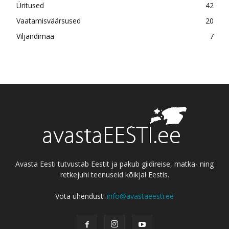
Üritused
42
Vaatamisväärsused
20
Viljandimaa
7
Avasta Eesti tutvustab Eestit ja pakub giidireise, matka- ning
retkejuhi teenuseid kõikjal Eestis.
Võta ühendust:
info@avastaeesti.ee