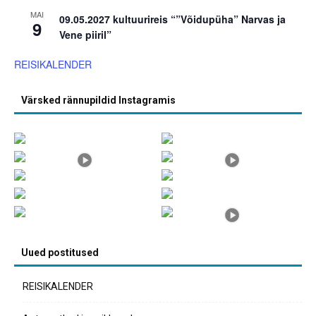
MAI
09.05.2027 kultuurireis “”Võidupüha” Narvas ja
9
Vene piiril”
REISIKALENDER
Värsked rännupildid Instagramis
Uued postitused
REISIKALENDER